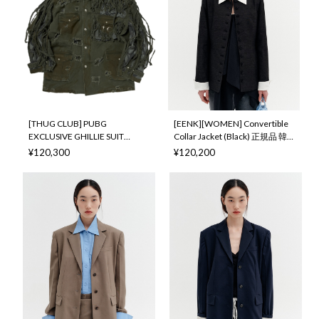
[THUG CLUB] PUBG
[EENK][WOMEN] Convertible
EXCLUSIVE GHILLIE SUIT
Collar Jacket (Black) 正規品 韓
JACKET 正規品 韓国ブランド 韓
国ブランド 韓国通販 韓国代行
¥120,300
¥120,200
国通販 韓国代行 韓国ファッシ
韓国ファッション インク 日本
ョン サグクラブ 日本 店舗
店舗
THUGCLUB