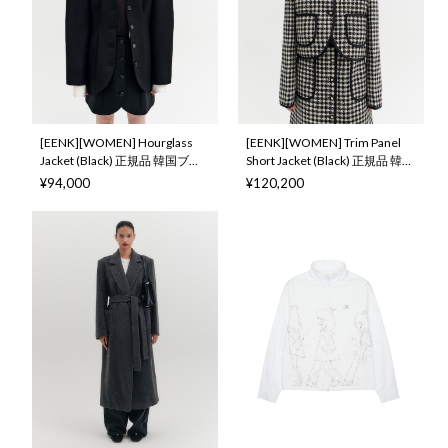
[EENK][WOMEN] Hourglass
[EENK][WOMEN] Trim Panel
Jacket (Black) 正規品 韓国ブラ
Short Jacket (Black) 正規品 韓国
ンド 韓国通販 韓国代行 韓国フ
ブランド 韓国通販 韓国代行 韓
¥94,000
¥120,200
ァッション インク 日本 店舗
国ファッション インク 日本 店
舗