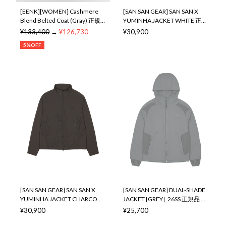
[EENK][WOMEN] Cashmere
[SAN SAN GEAR] SAN SAN X
Blend Belted Coat (Gray) 正規
YUMINHA JACKET WHITE 正規
品 韓国ブランド 韓国通販 韓国
品 韓国ブランド 韓国通販 韓国
¥133,400
→
¥126,730
¥30,900
代行 韓国ファッション インク
代行 韓国ファッション sansan
5%OFF
日本 店舗
san san sansangear サンサンギ
ア
[SAN SAN GEAR] SAN SAN X
[SAN SAN GEAR] DUAL-SHADE
YUMINHA JACKET CHARCOAL
JACKET [GREY]_26SS 正規品 韓
正規品 韓国ブランド 韓国通販
国ブランド 韓国通販 韓国代行
¥30,900
¥25,700
韓国代行 韓国ファッション
韓国ファッション sansan san