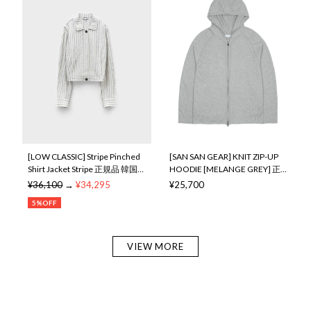
[LOW CLASSIC] Stripe Pinched
[SAN SAN GEAR] KNIT ZIP-UP
Shirt Jacket Stripe 正規品 韓国
HOODIE [MELANGE GREY] 正
ブランド 韓国ファッション 韓
規品 韓国ブランド 韓国通販 韓
¥36,100
→
¥34,295
¥25,700
国代行 ロウ クラシック 日本 店
国代行 韓国ファッション
5%OFF
舗
sansan san san sansangear サ
ンサンギア
VIEW MORE