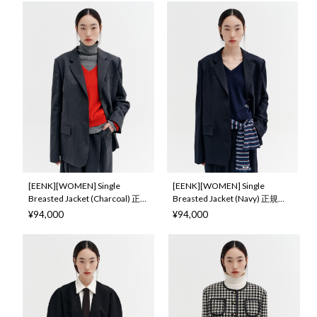
日本 店舗
本 店舗
[EENK][WOMEN] Single
[EENK][WOMEN] Single
Breasted Jacket (Charcoal) 正
Breasted Jacket (Navy) 正規品
規品 韓国ブランド 韓国通販 韓
韓国ブランド 韓国通販 韓国代
¥94,000
¥94,000
国代行 韓国ファッション イン
行 韓国ファッション インク 日
ク 日本 店舗
本 店舗