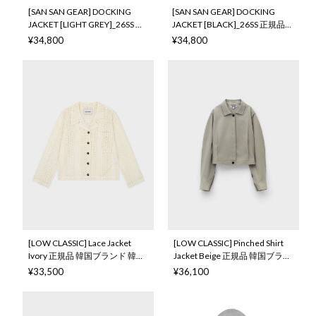
[SAN SAN GEAR] DOCKING
[SAN SAN GEAR] DOCKING
JACKET [LIGHT GREY]_26SS 正
JACKET [BLACK]_26SS 正規品
規品 韓国ブランド 韓国通販 韓
韓国ブランド 韓国通販 韓国代
¥34,800
¥34,800
国代行 韓国ファッション
行 韓国ファッション sansan
sansan san san sansangear サ
san san sansangear サンサンギ
ンサンギア
ア
[LOW CLASSIC] Lace Jacket
[LOW CLASSIC] Pinched Shirt
Ivory 正規品 韓国ブランド 韓国
Jacket Beige 正規品 韓国ブラン
ファッション 韓国代行 ロウ ク
ド 韓国ファッション 韓国代行
¥33,500
¥36,100
ラシック 日本 店舗
ロウ クラシック 日本 店舗