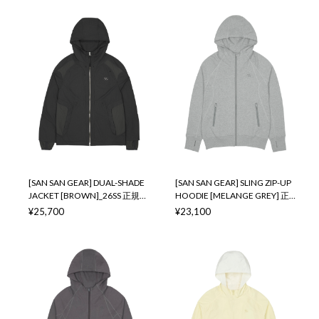
sansan san san sansangear サ
san sansangear サンサンギア
ンサンギア
[SAN SAN GEAR] DUAL-SHADE
[SAN SAN GEAR] SLING ZIP-UP
JACKET [BROWN]_26SS 正規品
HOODIE [MELANGE GREY] 正
韓国ブランド 韓国通販 韓国代
規品 韓国ブランド 韓国通販 韓
¥25,700
¥23,100
行 韓国ファッション sansan
国代行 韓国ファッション
san san sansangear サンサンギ
sansan san san sansangear サ
ア
ンサンギア