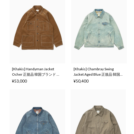
[Khakis] Handyman Jacket
[Khakis] Chambray Swing
Ocher 正規品 韓国ブランド 韓
Jacket Aged Blue 正規品 韓国ブ
国ファッション 韓国代行 カー
ランド 韓国ファッション 韓国
¥53,000
¥50,400
キス 日本 店舗 (Khakis)
代行 カーキス 日本 店舗
(Khakis)