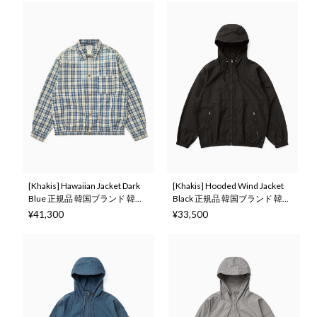
[Khakis] Hawaiian Jacket Dark
[Khakis] Hooded Wind Jacket
Blue 正規品 韓国ブランド 韓国
Black 正規品 韓国ブランド 韓国
ファッション 韓国代行 カーキ
ファッション 韓国代行 カーキ
¥41,300
¥33,500
ス 日本 店舗 (Khakis)
ス 日本 店舗 (Khakis)