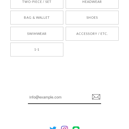
TWO-PIECE / SET
HEADWEAR
[COYSEIO] COY BUMBLE SNEAKERS BROWN 正規品 韓国ブランド 韓国通販 韓国代行 韓国ファッション コイセイオ 日本 店舗
BAG & WALLET
SHOES
250
2026/05/24
SWIMWEAR
ACCESSORY / ETC.
[TENSE DANCE] Wool stripe backpack_black 正規品 韓国ブランド 韓国通販 韓国代行 韓国ファッション 日本 テンスダンス
1-1
2026/04/14
孫ちゃん喜んでました。。 良かったです。
嬉しいレビューをありがとうございます！ これか
らも安心してご利用いただけるよう、丁寧な対応
登
を心がけてまいります。 またお探しの商品がござ
録
いましたら、ぜひお気軽にご利用くださいꕤ︎︎ また
のご利用を心よりお待ちしております。