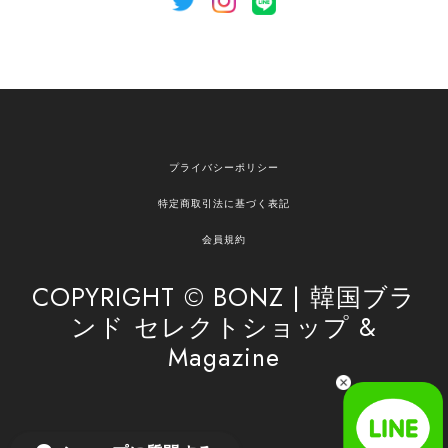
[NOTHING WRITTEN][MEN] Henleyneck organic stripe t-shirt (Stripe, M) 正規品 韓国ブランド 韓国通販 韓国代行 韓国ファッション ナッシングリトゥン 日本 店舗
2026/04/12
欲しかったものが買えて嬉しいです！ またお願いします。
嬉しいレビューをありがとうございます！ ご希望
プライバシーポリシー
の商品のお手伝いができ、喜んでいただけて大変
嬉しく思います。 これからもお客様のお買い物を
特定商取引法に基づく表記
安心してお任せいただけるよう、丁寧な対応を心
がけてまいります。 また気になる商品がございま
会員規約
したら、ぜひお気軽にご利用くださいꕤ︎︎ またのご
利用を心よりお待ちしております。
COPYRIGHT © BONZ | 韓国ブラ
ンド セレクトショップ &
Magazine
[SAN SAN GEAR] AR UTILITY JACKET RAIN CAMO 正規品 韓国ブランド 韓国通販 韓国代行 韓国ファッション sansan san san サンサンギア 日本 店舗
1
2026/04/03
無事届きました！ LINEでの問い合わせも対応が早く優しくて