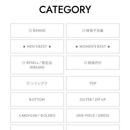
CATEGORY
くっそかわいいし、ショップの問い合わせも返事がはやくて
安心でした!!
嬉しいレビューをありがとうございます！ 商品を
◎ BRAND
◎ 韓国子供服
気に入っていただけたようで、大変嬉しく思いま
す！ また、お問い合わせ対応についても温かいお
★ MEN’S BEST ★
★ WOMEN’S BEST ★
言葉をいただきありがとうございます。安心して
お買い物いただけたとのこと、何より嬉しいで
す。 これからも迅速かつ丁寧な対応を心がけ、安
◎ RESELL / 限定品
◎ 韓国代行
心してご利用いただけるショップを目指してまい
(KREAM)
ります。 また気になる商品がございましたら、ぜ
ひお気軽にご利用くださいꕤ︎︎ またのご利用を心よ
◎ ソイングク
TOP
りお待ちしております。
BOTTOM
OUTER / ZIP UP
[REQUEST] BONZ PRESENTS 26041731 (rq) bz26041731 韓国代行 韓国ブランド 正規品
CARDIGAN / BOLERO
ONE-PIECE / DRESS
2026/05/24