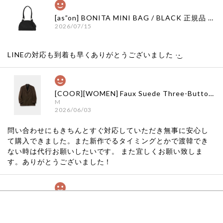
[as”on] BONITA MINI BAG / BLACK 正規品 韓国ブランド 韓国通販 韓国代行 韓国ファッション as on ason エズオン アズオン
2026/07/15
LINEの対応も到着も早くありがとうございました‪ ·͜·
[COOR][WOMEN] Faux Suede Three-Button Blazer (Dark Brown) 正規品 韓国ブランド 韓国通販 韓国代行 韓国ファッション クール クーア クアー 日本 店舗
M
2026/06/03
問い合わせにもきちんとすぐ対応していただき無事に安心し
て購入できました。また新作でるタイミングとかで渡韓でき
ない時は代行お願いしたいです。 また宜しくお願い致しま
す。ありがとうございました！
[COYSEIO] COY BUMBLE SNEAKERS GREY 正規品 韓国ブランド 韓国通販 韓国代行 韓国ファッション コイセイオ 日本 店舗
260
2026/05/24