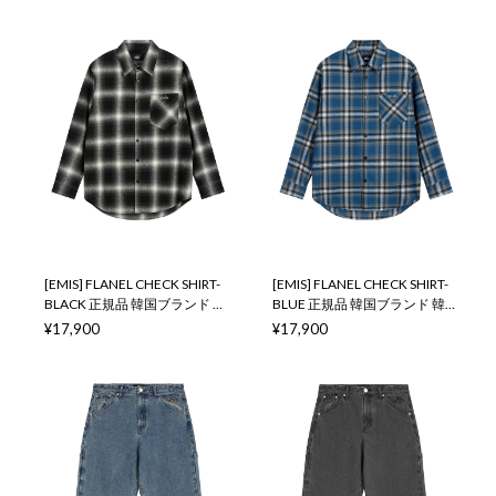
本 店舗
店舗
[EMIS] FLANEL CHECK SHIRT-
[EMIS] FLANEL CHECK SHIRT-
BLACK 正規品 韓国ブランド 韓
BLUE 正規品 韓国ブランド 韓国
国通販 韓国代行 韓国ファッシ
通販 韓国代行 韓国ファッショ
¥17,900
¥17,900
ョン イミス 取扱店 日本 店舗
ン イミス 取扱店 日本 店舗