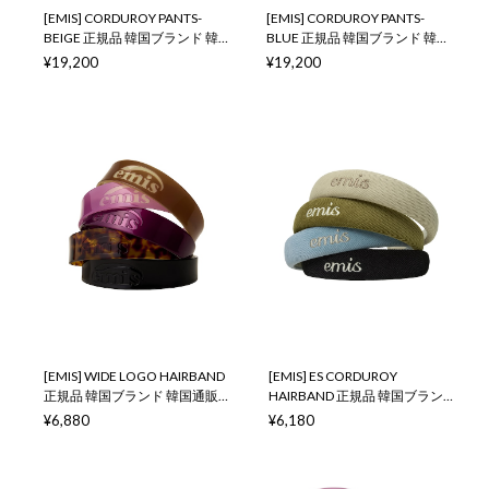
[EMIS] CORDUROY PANTS-
[EMIS] CORDUROY PANTS-
BEIGE 正規品 韓国ブランド 韓
BLUE 正規品 韓国ブランド 韓国
国通販 韓国代行 韓国ファッシ
通販 韓国代行 韓国ファッショ
¥19,200
¥19,200
ョン イミス 取扱店 日本 店舗
ン イミス 取扱店 日本 店舗
[EMIS] WIDE LOGO HAIRBAND
[EMIS] ES CORDUROY
正規品 韓国ブランド 韓国通販
HAIRBAND 正規品 韓国ブラン
韓国代行 韓国ファッション イ
ド 韓国通販 韓国代行 韓国ファ
¥6,880
¥6,180
ミス 取扱店 日本 店舗
ッション イミス 取扱店 日本 店
舗