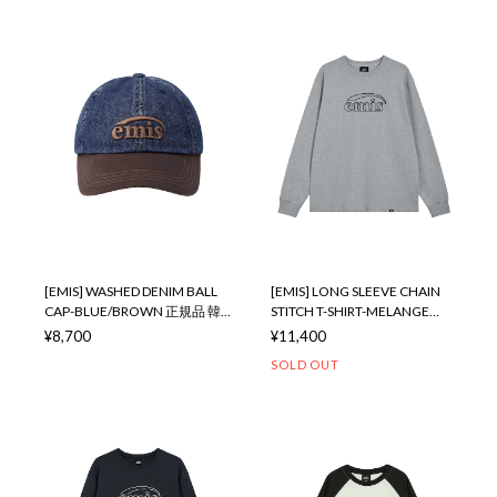
日本 店舗
本 店舗
[EMIS] WASHED DENIM BALL
[EMIS] LONG SLEEVE CHAIN
CAP-BLUE/BROWN 正規品 韓
STITCH T-SHIRT-MELANGE
国ブランド 韓国通販 韓国代行
GRAY 正規品 韓国ブランド 韓国
¥8,700
¥11,400
韓国ファッション イミス 取扱
通販 韓国代行 韓国ファッショ
SOLD OUT
店 日本 店舗
ン イミス 取扱店 日本 店舗