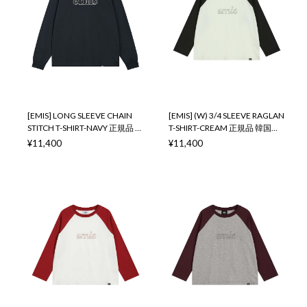
[EMIS] LONG SLEEVE CHAIN
[EMIS] (W) 3/4 SLEEVE RAGLAN
STITCH T-SHIRT-NAVY 正規品 韓
T-SHIRT-CREAM 正規品 韓国ブ
国ブランド 韓国通販 韓国代行
ランド 韓国通販 韓国代行 韓国
¥11,400
¥11,400
韓国ファッション イミス 取扱
ファッション イミス 取扱店 日
店 日本 店舗
本 店舗