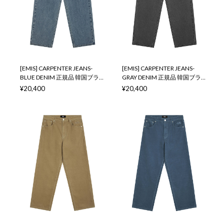
[EMIS] CARPENTER JEANS-
[EMIS] CARPENTER JEANS-
BLUE DENIM 正規品 韓国ブラ
GRAY DENIM 正規品 韓国ブラ
ンド 韓国通販 韓国代行 韓国フ
ンド 韓国通販 韓国代行 韓国フ
¥20,400
¥20,400
ァッション イミス 取扱店 日本
ァッション イミス 取扱店 日本
店舗
店舗