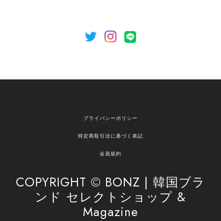
[NOTHING WRITTEN][MEN] Henleyneck organic stripe t-shirt (Stripe, M) 正規品 韓国ブランド 韓国通販 韓国代行 韓国ファッション ナッシングリトゥン 日本 店舗
2026/04/12
欲しかったものが買えて嬉しいです！ またお願いします。
嬉しいレビューをありがとうございます！ ご希望
プライバシーポリシー
の商品のお手伝いができ、喜んでいただけて大変
嬉しく思います。 これからもお客様のお買い物を
特定商取引法に基づく表記
安心してお任せいただけるよう、丁寧な対応を心
がけてまいります。 また気になる商品がございま
会員規約
したら、ぜひお気軽にご利用くださいꕤ︎︎ またのご
利用を心よりお待ちしております。
COPYRIGHT © BONZ | 韓国ブラ
ンド セレクトショップ &
Magazine
[SAN SAN GEAR] AR UTILITY JACKET RAIN CAMO 正規品 韓国ブランド 韓国通販 韓国代行 韓国ファッション sansan san san サンサンギア 日本 店舗