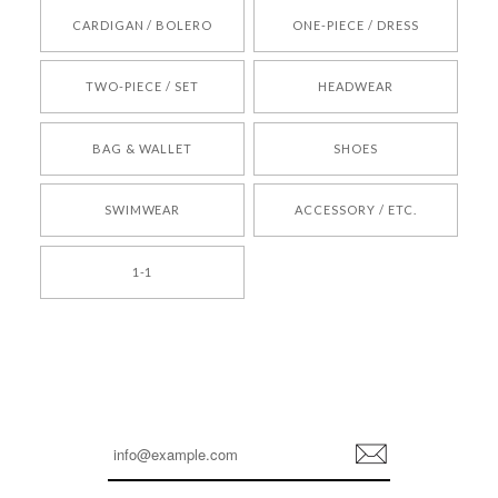
[REQUEST] BONZ PRESENTS 26041731 (rq) bz26041731 韓国代行 韓国ブランド 正規品
CARDIGAN / BOLERO
ONE-PIECE / DRESS
2026/05/24
TWO-PIECE / SET
HEADWEAR
[COYSEIO] COY BUMBLE SNEAKERS BROWN 正規品 韓国ブランド 韓国通販 韓国代行 韓国ファッション コイセイオ 日本 店舗
BAG & WALLET
SHOES
250
2026/05/24
SWIMWEAR
ACCESSORY / ETC.
[TENSE DANCE] Wool stripe backpack_black 正規品 韓国ブランド 韓国通販 韓国代行 韓国ファッション 日本 テンスダンス
1-1
2026/04/14
孫ちゃん喜んでました。。 良かったです。
嬉しいレビューをありがとうございます！ これか
らも安心してご利用いただけるよう、丁寧な対応
登
を心がけてまいります。 またお探しの商品がござ
録
いましたら、ぜひお気軽にご利用くださいꕤ︎︎ また
のご利用を心よりお待ちしております。