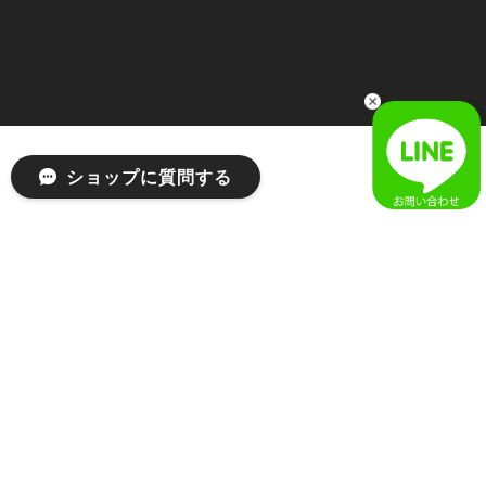
1
2026/04/03
無事届きました！ LINEでの問い合わせも対応が早く優しくて
とてもよかったです！
嬉しいレビューをありがとうございます！ 無事に
ショップに質問する
商品をお届けできて安心いたしました。 また、
LINEでのお問い合わせ対応についても温かいお言
葉をいただき、大変嬉しく思います！ これからも
安心してご利用いただけるよう、迅速かつ丁寧な
対応を心がけてまいります。 またお探しの商品が
ございましたら、ぜひお気軽にご相談くださいꕤ︎︎
またのご利用を心よりお待ちしております。
[MSCHF] ANATOMIE JEAN_BLUE GREY ミスチーフ 正規品 韓国ブランド 韓国ファッション 韓国代行 韓国通販 mischief 日本 店舗
S
2026/03/19