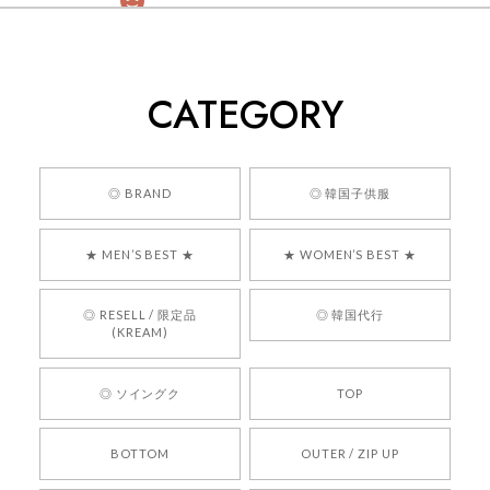
[COYSEIO] COY BUMBLE SNEAKERS GREY 正規品 韓国ブランド 韓国通販 韓国代行 韓国ファッション コイセイオ 日本 店舗
260
2026/05/24
CATEGORY
くっそかわいいし、ショップの問い合わせも返事がはやくて
安心でした!!
嬉しいレビューをありがとうございます！ 商品を
◎ BRAND
◎ 韓国子供服
気に入っていただけたようで、大変嬉しく思いま
す！ また、お問い合わせ対応についても温かいお
★ MEN’S BEST ★
★ WOMEN’S BEST ★
言葉をいただきありがとうございます。安心して
お買い物いただけたとのこと、何より嬉しいで
す。 これからも迅速かつ丁寧な対応を心がけ、安
◎ RESELL / 限定品
◎ 韓国代行
心してご利用いただけるショップを目指してまい
(KREAM)
ります。 また気になる商品がございましたら、ぜ
ひお気軽にご利用くださいꕤ︎︎ またのご利用を心よ
◎ ソイングク
TOP
りお待ちしております。
BOTTOM
OUTER / ZIP UP