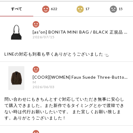
すべて
622
17
15
[as”on] BONITA MINI BAG / BLACK 正規品 韓国ブランド 韓国通販 韓国代行 韓国ファッション as on ason エズオン アズオン
2026/07/15
LINEの対応も到着も早くありがとうございました‪ ·͜·
[COOR][WOMEN] Faux Suede Three-Button Blazer (Dark Brown) 正規品 韓国ブランド 韓国通販 韓国代行 韓国ファッション クール クーア クアー 日本 店舗
M
2026/06/03
問い合わせにもきちんとすぐ対応していただき無事に安心し
て購入できました。また新作でるタイミングとかで渡韓でき
ない時は代行お願いしたいです。 また宜しくお願い致しま
す。ありがとうございました！