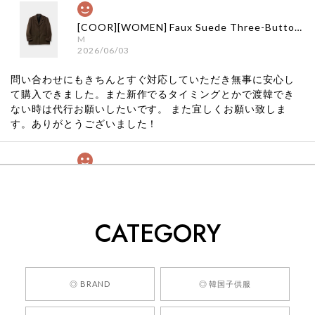
[COOR][WOMEN] Faux Suede Three-Button Blazer (Dark Brown) 正規品 韓国ブランド 韓国通販 韓国代行 韓国ファッション クール クーア クアー 日本 店舗
M
2026/06/03
問い合わせにもきちんとすぐ対応していただき無事に安心し
て購入できました。また新作でるタイミングとかで渡韓でき
ない時は代行お願いしたいです。 また宜しくお願い致しま
す。ありがとうございました！
[COYSEIO] COY BUMBLE SNEAKERS GREY 正規品 韓国ブランド 韓国通販 韓国代行 韓国ファッション コイセイオ 日本 店舗
260
2026/05/24
CATEGORY
くっそかわいいし、ショップの問い合わせも返事がはやくて
安心でした!!
嬉しいレビューをありがとうございます！ 商品を
◎ BRAND
◎ 韓国子供服
気に入っていただけたようで、大変嬉しく思いま
す！ また、お問い合わせ対応についても温かいお