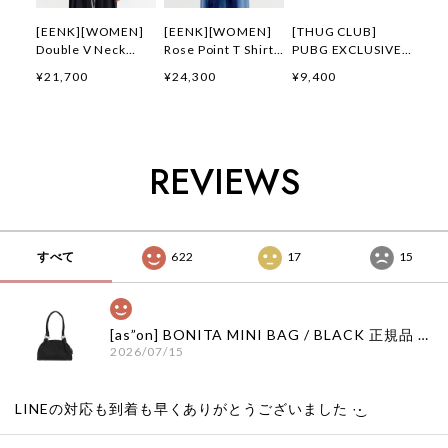
[EENK][WOMEN]
[EENK][WOMEN]
[THUG CLUB]
Double V Neck
Rose Point T Shirt
PUBG EXCLUSIVE
Panel Sleeveless
(Navy) 正規品 韓国
LOGO T-SHIRT 正規
¥21,700
¥24,300
¥9,400
Top (Black) 正規品
ブランド 韓国通販
品 韓国ブランド 韓
韓国ブランド 韓国通
韓国代行 韓国ファッ
国通販 韓国代行 韓
販 韓国代行 韓国フ
ション インク 日本
国ファッション サグ
ァッション インク
店舗
クラブ 日本 店舗
日本 店舗
THUGCLUB
REVIEWS
すべて
622
17
15
[as”on] BONITA MINI BAG / BLACK 正規品 韓国ブランド 韓国通販 韓国代行 韓国ファッション as on ason エズオン アズオン
2026/07/15
LINEの対応も到着も早くありがとうございました‪ ·͜·