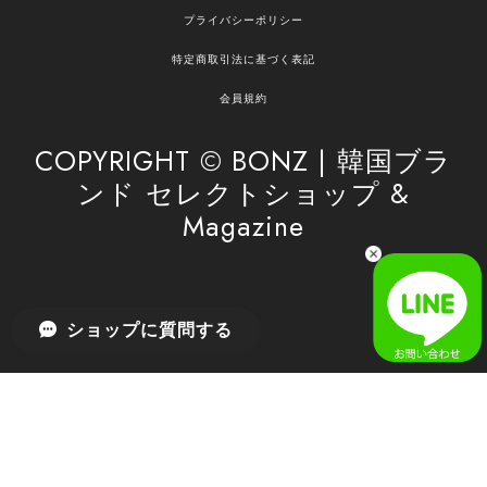
嬉しいレビューをありがとうございます！ ご希望
プライバシーポリシー
の商品のお手伝いができ、喜んでいただけて大変
嬉しく思います。 これからもお客様のお買い物を
特定商取引法に基づく表記
安心してお任せいただけるよう、丁寧な対応を心
がけてまいります。 また気になる商品がございま
会員規約
したら、ぜひお気軽にご利用くださいꕤ︎︎ またのご
利用を心よりお待ちしております。
COPYRIGHT © BONZ | 韓国ブラ
ンド セレクトショップ &
Magazine
[SAN SAN GEAR] AR UTILITY JACKET RAIN CAMO 正規品 韓国ブランド 韓国通販 韓国代行 韓国ファッション sansan san san サンサンギア 日本 店舗
1
2026/04/03
無事届きました！ LINEでの問い合わせも対応が早く優しくて
ショップに質問する
とてもよかったです！
嬉しいレビューをありがとうございます！ 無事に
商品をお届けできて安心いたしました。 また、
LINEでのお問い合わせ対応についても温かいお言
葉をいただき、大変嬉しく思います！ これからも