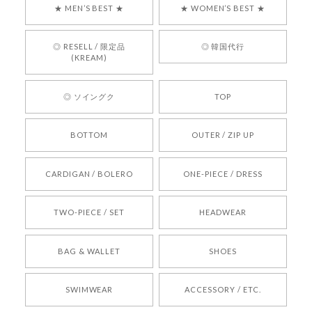
★ MEN’S BEST ★
★ WOMEN’S BEST ★
言葉をいただきありがとうございます。安心して
お買い物いただけたとのこと、何より嬉しいで
す。 これからも迅速かつ丁寧な対応を心がけ、安
◎ RESELL / 限定品
◎ 韓国代行
心してご利用いただけるショップを目指してまい
(KREAM)
ります。 また気になる商品がございましたら、ぜ
ひお気軽にご利用くださいꕤ︎︎ またのご利用を心よ
◎ ソイングク
TOP
りお待ちしております。
BOTTOM
OUTER / ZIP UP
[REQUEST] BONZ PRESENTS 26041731 (rq) bz26041731 韓国代行 韓国ブランド 正規品
CARDIGAN / BOLERO
ONE-PIECE / DRESS
2026/05/24
TWO-PIECE / SET
HEADWEAR
[COYSEIO] COY BUMBLE SNEAKERS BROWN 正規品 韓国ブランド 韓国通販 韓国代行 韓国ファッション コイセイオ 日本 店舗
BAG & WALLET
SHOES
250
2026/05/24
SWIMWEAR
ACCESSORY / ETC.