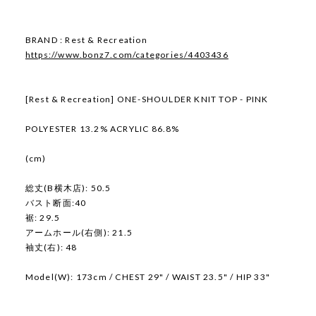
BRAND : Rest & Recreation
https://www.bonz7.com/categories/4403436
[Rest & Recreation] ONE-SHOULDER KNIT TOP - PINK
POLYESTER 13.2% ACRYLIC 86.8%
(cm)
総丈(B横木店): 50.5
バスト断面:40
裾: 29.5
アームホール(右側): 21.5
袖丈(右): 48
Model(W): 173cm / CHEST 29" / WAIST 23.5" / HIP 33"