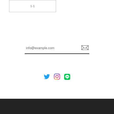
[TENSE DANCE] Wool stripe backpack_black 正規品 韓国ブランド 韓国通販 韓国代行 韓国ファッション 日本 テンスダンス
1-1
2026/04/14
孫ちゃん喜んでました。。 良かったです。
嬉しいレビューをありがとうございます！ これか
らも安心してご利用いただけるよう、丁寧な対応
登
を心がけてまいります。 またお探しの商品がござ
録
いましたら、ぜひお気軽にご利用くださいꕤ︎︎ また
のご利用を心よりお待ちしております。
[NOTHING WRITTEN][MEN] Henleyneck organic stripe t-shirt (Stripe, M) 正規品 韓国ブランド 韓国通販 韓国代行 韓国ファッション ナッシングリトゥン 日本 店舗
2026/04/12
欲しかったものが買えて嬉しいです！ またお願いします。