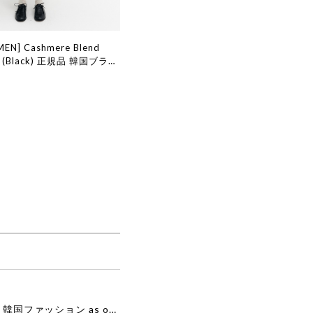
EN] Cashmere Blend
at (Black) 正規品 韓国ブラン
 韓国代行 韓国ファッション
 店舗
[as”on] BONITA MINI BAG / BLACK 正規品 韓国ブランド 韓国通販 韓国代行 韓国ファッション as on ason エズオン アズオン