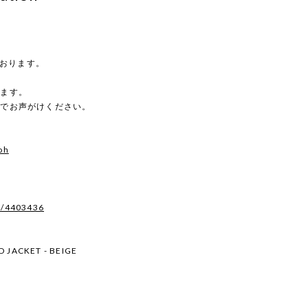
ております。
。
します。
のでお声がけください。
oh
s/4403436
D JACKET - BEIGE