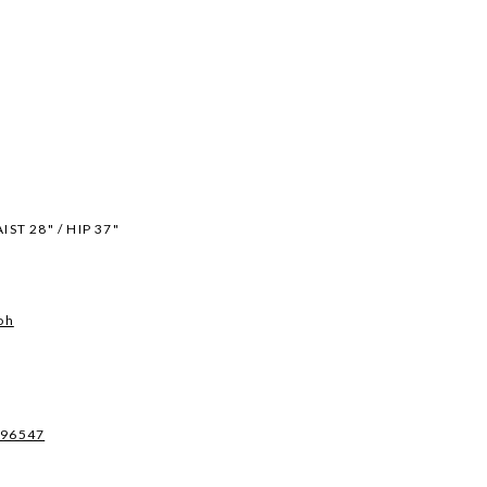
IST 28" / HIP 37"
oh
496547