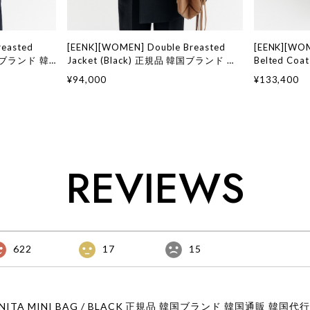
reasted
[EENK][WOMEN] Double Breasted
[EENK][WOM
韓国ブランド 韓
Jacket (Black) 正規品 韓国ブランド 韓
Belted Co
ッション イン
国通販 韓国代行 韓国ファッション イン
ド 韓国通販
¥94,000
¥133,400
ク 日本 店舗
インク 日本
REVIEWS
622
17
15