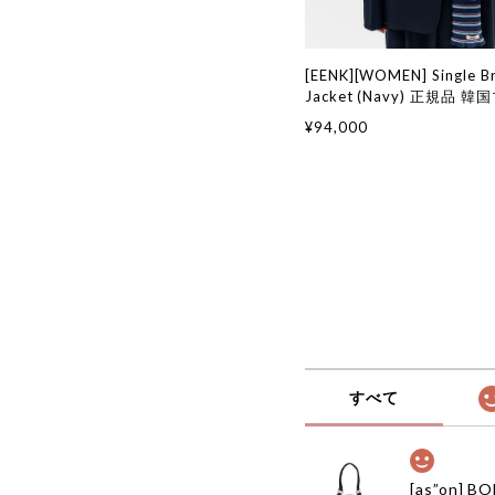
[EENK][WOMEN] Single B
Jacket (Navy) 正規品 
国通販 韓国代行 韓国ファ
¥94,000
ク 日本 店舗
すべて