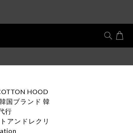
n] COTTON HOOD
 正規韓国ブランド 韓
代行
n レストアンドレクリ
tion