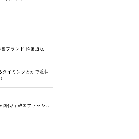
[COOR][WOMEN] Faux Suede Three-Button Blazer (Dark Brown) 正規品 韓国ブランド 韓国通販 韓国代行 韓国ファッション クール クーア クアー 日本 店舗
るタイミングとかで渡韓
！
[COYSEIO] COY BUMBLE SNEAKERS GREY 正規品 韓国ブランド 韓国通販 韓国代行 韓国ファッション コイセイオ 日本 店舗