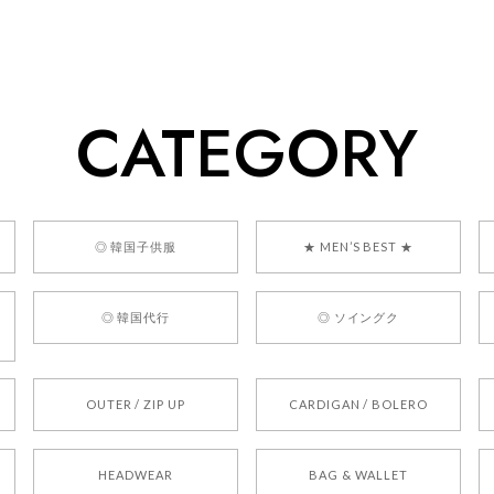
ューをありがとうございます！ 商品を気に入っていただけたよう
、お問い合わせ対応についても温かいお言葉をいただきありがとう
ただけたとのこと、何より嬉しいです。 これからも迅速かつ丁寧
いただけるショップを目指してまいります。 また気になる商品が
CATEGORY
利用くださいꕤ︎︎ またのご利用を心よりお待ちしております。
] BONZ PRESENTS 26041731 (rq) bz26041731 韓国代行 
◎ 韓国子供服
★ MEN’S BEST ★
◎ 韓国代行
◎ ソイングク
OUTER / ZIP UP
CARDIGAN / BOLERO
HEADWEAR
BAG & WALLET