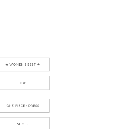
で、大変嬉しく思いま
ございます。安心して
な対応を心がけ、安心
ございましたら、ぜひ
韓国ブランド 正規品
★ WOMEN’S BEST ★
TOP
[COYSEIO] COY BUMBLE SNEAKERS BROWN 正規品 韓国ブランド 韓国通販 韓国代行 韓国ファッション コイセイオ 日本 店舗
ONE-PIECE / DRESS
SHOES