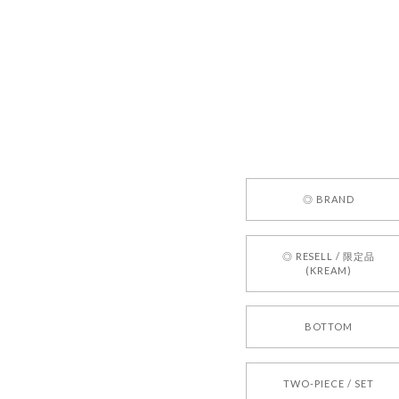
嬉しいレビ
す！ また
お買い物い
してご利用
お気軽にご
[REQUEST
◎ BRAND
2026/05/24
◎ RESELL / 限定品
(KREAM)
250
2026/05/24
BOTTOM
TWO-PIECE / SET