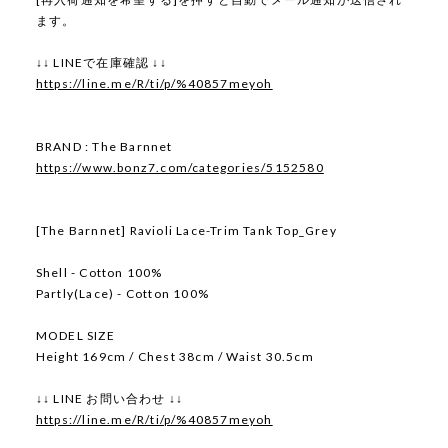
ます。
↓↓ LINEで在庫確認 ↓↓
https://line.me/R/ti/p/%40857meyoh
BRAND : The Barnnet
https://www.bonz7.com/categories/5152580
[The Barnnet] Ravioli Lace-Trim Tank Top_Grey
Shell - Cotton 100%
Partly(Lace) - Cotton 100%
MODEL SIZE
Height 169cm / Chest 38cm / Waist 30.5cm
↓↓ LINE お問い合わせ ↓↓
https://line.me/R/ti/p/%40857meyoh