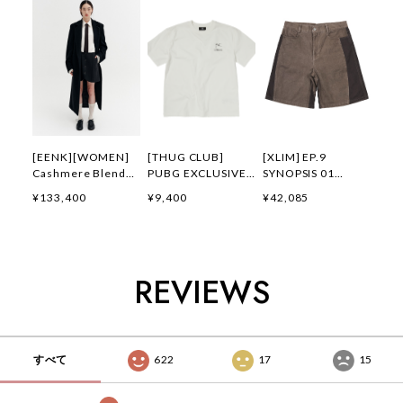
[EENK][WOMEN]
[THUG CLUB]
[XLIM] EP.9
Cashmere Blend
PUBG EXCLUSIVE
SYNOPSIS 01
Belted Coat (Black)
LOGO T-SHIRT 正規
SHORTS BROWN 正
¥133,400
¥9,400
¥42,085
正規品 韓国ブランド
品 韓国ブランド 韓
規品 韓国ブランド
韓国通販 韓国代行
国通販 韓国代行 韓
韓国通販 韓国代行
韓国ファッション イ
国ファッション サグ
韓国ファッション
ンク 日本 店舗
クラブ 日本 店舗
XLIM エクスリム 日
THUGCLUB
本 店舗
REVIEWS
すべて
622
17
15