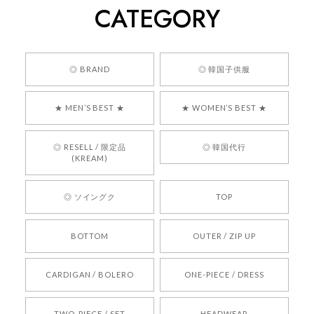
CATEGORY
くっそかわいいし、ショップの問い合わせも返事がはやくて
安心でした!!
嬉しいレビューをありがとうございます！ 商品を
◎ BRAND
◎ 韓国子供服
気に入っていただけたようで、大変嬉しく思いま
す！ また、お問い合わせ対応についても温かいお
★ MEN’S BEST ★
★ WOMEN’S BEST ★
言葉をいただきありがとうございます。安心して
お買い物いただけたとのこと、何より嬉しいで
す。 これからも迅速かつ丁寧な対応を心がけ、安
◎ RESELL / 限定品
◎ 韓国代行
心してご利用いただけるショップを目指してまい
(KREAM)
ります。 また気になる商品がございましたら、ぜ
ひお気軽にご利用くださいꕤ︎︎ またのご利用を心よ
◎ ソイングク
TOP
りお待ちしております。
BOTTOM
OUTER / ZIP UP
[REQUEST] BONZ PRESENTS 26041731 (rq) bz26041731 韓国代行 韓国ブランド 正規品
CARDIGAN / BOLERO
ONE-PIECE / DRESS
2026/05/24
TWO-PIECE / SET
HEADWEAR