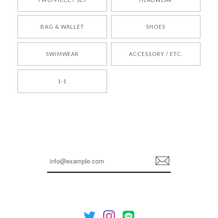
[COYSEIO] COY BUMBLE SNEAKERS BROWN 正規品 韓国ブランド 韓国通販 韓国代行 韓国ファッション コイセイオ 日本 店舗
BAG & WALLET
SHOES
250
2026/05/24
SWIMWEAR
ACCESSORY / ETC.
[TENSE DANCE] Wool stripe backpack_black 正規品 韓国ブランド 韓国通販 韓国代行 韓国ファッション 日本 テンスダンス
1-1
2026/04/14
孫ちゃん喜んでました。。 良かったです。
嬉しいレビューをありがとうございます！ これか
らも安心してご利用いただけるよう、丁寧な対応
登
を心がけてまいります。 またお探しの商品がござ
録
いましたら、ぜひお気軽にご利用くださいꕤ︎︎ また
のご利用を心よりお待ちしております。