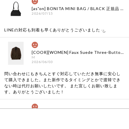
[as”on] BONITA MINI BAG / BLACK 正規品 韓国ブランド 韓国通販 韓国代行 韓国ファッション as on ason エズオン アズオン
2026/07/15
LINEの対応も到着も早くありがとうございました‪ ·͜·
[COOR][WOMEN] Faux Suede Three-Button Blazer (Dark Brown) 正規品 韓国ブランド 韓国通販 韓国代行 韓国ファッション クール クーア クアー 日本 店舗
M
2026/06/03
問い合わせにもきちんとすぐ対応していただき無事に安心し
て購入できました。また新作でるタイミングとかで渡韓でき
ない時は代行お願いしたいです。 また宜しくお願い致しま
す。ありがとうございました！
[COYSEIO] COY BUMBLE SNEAKERS GREY 正規品 韓国ブランド 韓国通販 韓国代行 韓国ファッション コイセイオ 日本 店舗
260
2026/05/24