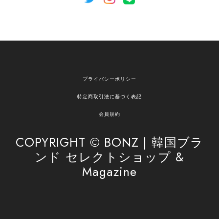
[NOTHING WRITTEN][MEN] Henleyneck organic stripe t-shirt (Stripe, M) 正規品 韓国ブランド 韓国通販 韓国代行 韓国ファッション ナッシングリトゥン 日本 店舗
2026/04/12
欲しかったものが買えて嬉しいです！ またお願いします。
嬉しいレビューをありがとうございます！ ご希望
プライバシーポリシー
の商品のお手伝いができ、喜んでいただけて大変
嬉しく思います。 これからもお客様のお買い物を
特定商取引法に基づく表記
安心してお任せいただけるよう、丁寧な対応を心
がけてまいります。 また気になる商品がございま
会員規約
したら、ぜひお気軽にご利用くださいꕤ︎︎ またのご
利用を心よりお待ちしております。
COPYRIGHT © BONZ | 韓国ブラ
ンド セレクトショップ &
Magazine
[SAN SAN GEAR] AR UTILITY JACKET RAIN CAMO 正規品 韓国ブランド 韓国通販 韓国代行 韓国ファッション sansan san san サンサンギア 日本 店舗
1
2026/04/03
無事届きました！ LINEでの問い合わせも対応が早く優しくて