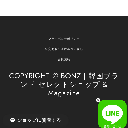
2026/04/12
欲しかったものが買えて嬉しいです！ またお願いします。
嬉しいレビューをありがとうございます！ ご希望
プライバシーポリシー
の商品のお手伝いができ、喜んでいただけて大変
嬉しく思います。 これからもお客様のお買い物を
特定商取引法に基づく表記
安心してお任せいただけるよう、丁寧な対応を心
がけてまいります。 また気になる商品がございま
会員規約
したら、ぜひお気軽にご利用くださいꕤ︎︎ またのご
利用を心よりお待ちしております。
COPYRIGHT © BONZ | 韓国ブラ
ンド セレクトショップ &
Magazine
[SAN SAN GEAR] AR UTILITY JACKET RAIN CAMO 正規品 韓国ブランド 韓国通販 韓国代行 韓国ファッション sansan san san サンサンギア 日本 店舗
1
2026/04/03
無事届きました！ LINEでの問い合わせも対応が早く優しくて
ショップに質問する
とてもよかったです！