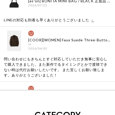
[as”on] BONITA MINI BAG / BLACK 正規品 韓国ブランド 韓国通販 韓国代行 韓国ファッション as on ason エズオン アズオン
2026/07/15
LINEの対応も到着も早くありがとうございました‪ ·͜·
[COOR][WOMEN] Faux Suede Three-Button Blazer (Dark Brown) 正規品 韓国ブランド 韓国通販 韓国代行 韓国ファッション クール クーア クアー 日本 店舗
M
2026/06/03
問い合わせにもきちんとすぐ対応していただき無事に安心し
て購入できました。また新作でるタイミングとかで渡韓でき
ない時は代行お願いしたいです。 また宜しくお願い致しま
す。ありがとうございました！
[COYSEIO] COY BUMBLE SNEAKERS GREY 正規品 韓国ブランド 韓国通販 韓国代行 韓国ファッション コイセイオ 日本 店舗
260
2026/05/24
くっそかわいいし、ショップの問い合わせも返事がはやくて