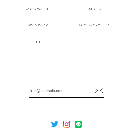
[COYSEIO] COY BUMBLE SNEAKERS BROWN 正規品 韓国ブランド 韓国通販 韓国代行 韓国ファッション コイセイオ 日本 店舗
BAG & WALLET
SHOES
250
2026/05/24
SWIMWEAR
ACCESSORY / ETC.
[TENSE DANCE] Wool stripe backpack_black 正規品 韓国ブランド 韓国通販 韓国代行 韓国ファッション 日本 テンスダンス
1-1
2026/04/14
孫ちゃん喜んでました。。 良かったです。
嬉しいレビューをありがとうございます！ これか
らも安心してご利用いただけるよう、丁寧な対応
登
を心がけてまいります。 またお探しの商品がござ
録
いましたら、ぜひお気軽にご利用くださいꕤ︎︎ また
のご利用を心よりお待ちしております。
[NOTHING WRITTEN][MEN] Henleyneck organic stripe t-shirt (Stripe, M) 正規品 韓国ブランド 韓国通販 韓国代行 韓国ファッション ナッシングリトゥン 日本 店舗