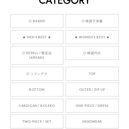
CATEGORY
安心でした!!
嬉しいレビューをありがとうございます！ 商品を
◎ BRAND
◎ 韓国子供服
気に入っていただけたようで、大変嬉しく思いま
す！ また、お問い合わせ対応についても温かいお
★ MEN’S BEST ★
★ WOMEN’S BEST ★
言葉をいただきありがとうございます。安心して
お買い物いただけたとのこと、何より嬉しいで
す。 これからも迅速かつ丁寧な対応を心がけ、安
◎ RESELL / 限定品
◎ 韓国代行
心してご利用いただけるショップを目指してまい
(KREAM)
ります。 また気になる商品がございましたら、ぜ
ひお気軽にご利用くださいꕤ︎︎ またのご利用を心よ
◎ ソイングク
TOP
りお待ちしております。
BOTTOM
OUTER / ZIP UP
[REQUEST] BONZ PRESENTS 26041731 (rq) bz26041731 韓国代行 韓国ブランド 正規品
CARDIGAN / BOLERO
ONE-PIECE / DRESS
2026/05/24
TWO-PIECE / SET
HEADWEAR