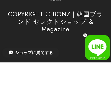
したら、ぜひお気軽にご利用くださいꕤ︎︎ またのご
利用を心よりお待ちしております。
COPYRIGHT © BONZ | 韓国ブラ
ンド セレクトショップ &
Magazine
[SAN SAN GEAR] AR UTILITY JACKET RAIN CAMO 正規品 韓国ブランド 韓国通販 韓国代行 韓国ファッション sansan san san サンサンギア 日本 店舗
1
2026/04/03
無事届きました！ LINEでの問い合わせも対応が早く優しくて
ショップに質問する
とてもよかったです！
嬉しいレビューをありがとうございます！ 無事に
商品をお届けできて安心いたしました。 また、
LINEでのお問い合わせ対応についても温かいお言
葉をいただき、大変嬉しく思います！ これからも
安心してご利用いただけるよう、迅速かつ丁寧な
対応を心がけてまいります。 またお探しの商品が
ございましたら、ぜひお気軽にご相談くださいꕤ︎︎
またのご利用を心よりお待ちしております。