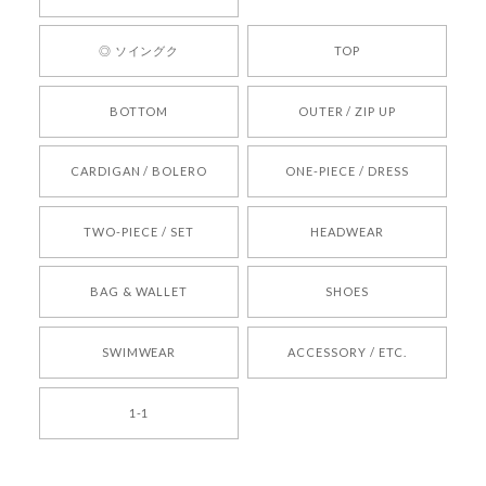
ります。 また気になる商品がございましたら、ぜ
ひお気軽にご利用くださいꕤ︎︎ またのご利用を心よ
◎ ソイングク
TOP
りお待ちしております。
BOTTOM
OUTER / ZIP UP
[REQUEST] BONZ PRESENTS 26041731 (rq) bz26041731 韓国代行 韓国ブランド 正規品
CARDIGAN / BOLERO
ONE-PIECE / DRESS
2026/05/24
TWO-PIECE / SET
HEADWEAR
[COYSEIO] COY BUMBLE SNEAKERS BROWN 正規品 韓国ブランド 韓国通販 韓国代行 韓国ファッション コイセイオ 日本 店舗
BAG & WALLET
SHOES
250
2026/05/24
SWIMWEAR
ACCESSORY / ETC.
[TENSE DANCE] Wool stripe backpack_black 正規品 韓国ブランド 韓国通販 韓国代行 韓国ファッション 日本 テンスダンス
1-1
2026/04/14
孫ちゃん喜んでました。。 良かったです。