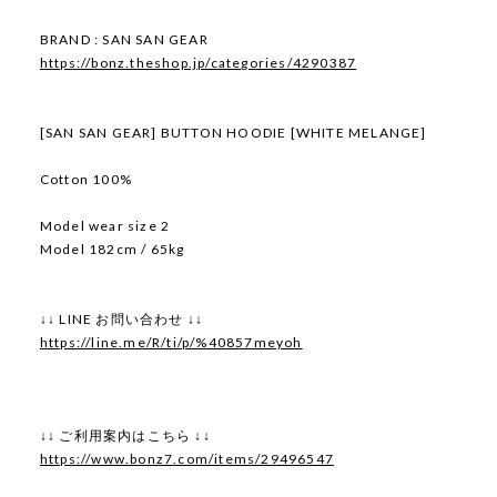
BRAND : SAN SAN GEAR
https://bonz.theshop.jp/categories/4290387
[SAN SAN GEAR] BUTTON HOODIE [WHITE MELANGE]
Cotton 100%
Model wear size 2
Model 182cm / 65kg
↓↓ LINE お問い合わせ ↓↓
https://line.me/R/ti/p/%40857meyoh
↓↓ ご利用案内はこちら ↓↓
https://www.bonz7.com/items/29496547