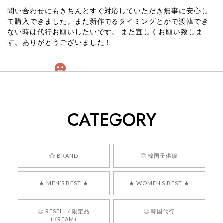
問い合わせにもきちんとすぐ対応していただき無事に安心し
て購入できました。また新作でるタイミングとかで渡韓でき
ない時は代行お願いしたいです。 また宜しくお願い致しま
す。ありがとうございました！
[COYSEIO] COY BUMBLE SNEAKERS GREY 正規品 韓国ブランド 韓国通販 韓国代行 韓国ファッション コイセイオ 日本 店舗
260
2026/05/24
CATEGORY
くっそかわいいし、ショップの問い合わせも返事がはやくて
安心でした!!
嬉しいレビューをありがとうございます！ 商品を
◎ BRAND
◎ 韓国子供服
気に入っていただけたようで、大変嬉しく思いま
す！ また、お問い合わせ対応についても温かいお
★ MEN’S BEST ★
★ WOMEN’S BEST ★
言葉をいただきありがとうございます。安心して
お買い物いただけたとのこと、何より嬉しいで
す。 これからも迅速かつ丁寧な対応を心がけ、安
◎ RESELL / 限定品
◎ 韓国代行
心してご利用いただけるショップを目指してまい
(KREAM)