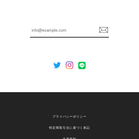
嬉しいレビューをありがとうございます！ これか
らも安心してご利用いただけるよう、丁寧な対応
登
を心がけてまいります。 またお探しの商品がござ
録
いましたら、ぜひお気軽にご利用くださいꕤ︎︎ また
のご利用を心よりお待ちしております。
[NOTHING WRITTEN][MEN] Henleyneck organic stripe t-shirt (Stripe, M) 正規品 韓国ブランド 韓国通販 韓国代行 韓国ファッション ナッシングリトゥン 日本 店舗
2026/04/12
欲しかったものが買えて嬉しいです！ またお願いします。
嬉しいレビューをありがとうございます！ ご希望
プライバシーポリシー
の商品のお手伝いができ、喜んでいただけて大変
嬉しく思います。 これからもお客様のお買い物を
特定商取引法に基づく表記
安心してお任せいただけるよう、丁寧な対応を心
がけてまいります。 また気になる商品がございま
会員規約