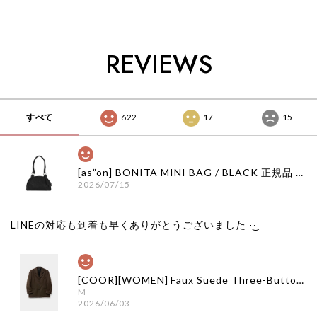
韓国ブランド 韓国通
韓国代行 韓国ファッ
国通販 韓国代行 韓
販 韓国代行 韓国フ
ション インク 日本
国ファッション サグ
ァッション インク
店舗
クラブ 日本 店舗
日本 店舗
THUGCLUB
REVIEWS
すべて
622
17
15
[as”on] BONITA MINI BAG / BLACK 正規品 韓国ブランド 韓国通販 韓国代行 韓国ファッション as on ason エズオン アズオン
2026/07/15
LINEの対応も到着も早くありがとうございました‪ ·͜·
[COOR][WOMEN] Faux Suede Three-Button Blazer (Dark Brown) 正規品 韓国ブランド 韓国通販 韓国代行 韓国ファッション クール クーア クアー 日本 店舗
M
2026/06/03