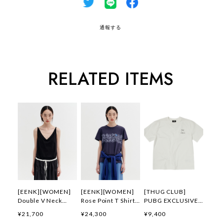
通報する
RELATED ITEMS
[EENK][WOMEN]
[EENK][WOMEN]
[THUG CLUB]
Double V Neck
Rose Point T Shirt
PUBG EXCLUSIVE
Panel Sleeveless
(Navy) 正規品 韓国
LOGO T-SHIRT 正規
¥21,700
¥24,300
¥9,400
Top (Black) 正規品
ブランド 韓国通販
品 韓国ブランド 韓