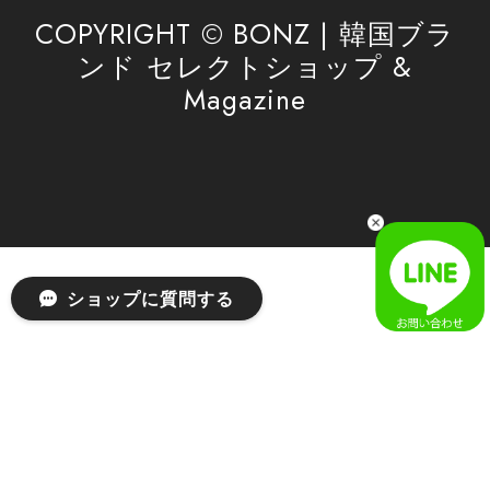
利用を心よりお待ちしております。
COPYRIGHT © BONZ | 韓国ブラ
ンド セレクトショップ &
Magazine
[SAN SAN GEAR] AR UTILITY JACKET RAIN CAMO 正規品 韓国ブランド 韓国通販 韓国代行 韓国ファッション sansan san san サンサンギア 日本 店舗
1
2026/04/03
無事届きました！ LINEでの問い合わせも対応が早く優しくて
とてもよかったです！
嬉しいレビューをありがとうございます！ 無事に
ショップに質問する
商品をお届けできて安心いたしました。 また、
LINEでのお問い合わせ対応についても温かいお言
葉をいただき、大変嬉しく思います！ これからも
安心してご利用いただけるよう、迅速かつ丁寧な
対応を心がけてまいります。 またお探しの商品が
ございましたら、ぜひお気軽にご相談くださいꕤ︎︎
またのご利用を心よりお待ちしております。