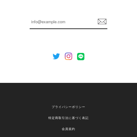
嬉しいレビューをありがとうございます！ これか
らも安心してご利用いただけるよう、丁寧な対応
登
を心がけてまいります。 またお探しの商品がござ
録
いましたら、ぜひお気軽にご利用くださいꕤ︎︎ また
のご利用を心よりお待ちしております。
[NOTHING WRITTEN][MEN] Henleyneck organic stripe t-shirt (Stripe, M) 正規品 韓国ブランド 韓国通販 韓国代行 韓国ファッション ナッシングリトゥン 日本 店舗
2026/04/12
欲しかったものが買えて嬉しいです！ またお願いします。
嬉しいレビューをありがとうございます！ ご希望
プライバシーポリシー
の商品のお手伝いができ、喜んでいただけて大変
嬉しく思います。 これからもお客様のお買い物を
特定商取引法に基づく表記
安心してお任せいただけるよう、丁寧な対応を心
がけてまいります。 また気になる商品がございま
会員規約
したら、ぜひお気軽にご利用くださいꕤ︎︎ またのご