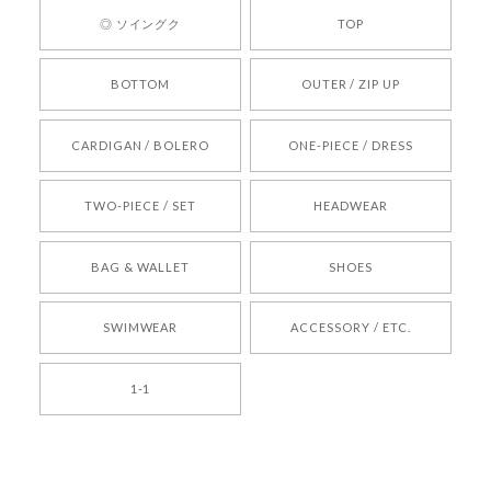
ひお気軽にご利用くださいꕤ︎︎ またのご利用を心よ
◎ ソイングク
TOP
りお待ちしております。
BOTTOM
OUTER / ZIP UP
[REQUEST] BONZ PRESENTS 26041731 (rq) bz26041731 韓国代行 韓国ブランド 正規品
CARDIGAN / BOLERO
ONE-PIECE / DRESS
2026/05/24
TWO-PIECE / SET
HEADWEAR
[COYSEIO] COY BUMBLE SNEAKERS BROWN 正規品 韓国ブランド 韓国通販 韓国代行 韓国ファッション コイセイオ 日本 店舗
BAG & WALLET
SHOES
250
2026/05/24
SWIMWEAR
ACCESSORY / ETC.
[TENSE DANCE] Wool stripe backpack_black 正規品 韓国ブランド 韓国通販 韓国代行 韓国ファッション 日本 テンスダンス
1-1
2026/04/14
孫ちゃん喜んでました。。 良かったです。