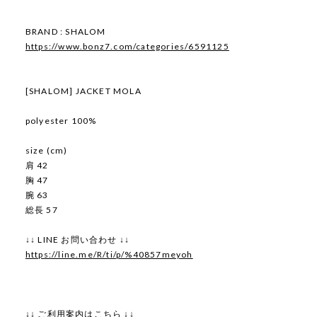
BRAND : SHALOM
https://www.bonz7.com/categories/6591125
[SHALOM] JACKET MOLA
polyester 100%
size (cm)
肩 42
胸 47
腕 63
総長 57
↓↓ LINE お問い合わせ ↓↓
https://line.me/R/ti/p/%40857meyoh
↓↓ ご利用案内はこちら ↓↓