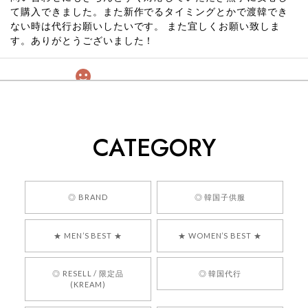
て購入できました。また新作でるタイミングとかで渡韓でき
ない時は代行お願いしたいです。 また宜しくお願い致しま
す。ありがとうございました！
[COYSEIO] COY BUMBLE SNEAKERS GREY 正規品 韓国ブランド 韓国通販 韓国代行 韓国ファッション コイセイオ 日本 店舗
260
2026/05/24
CATEGORY
くっそかわいいし、ショップの問い合わせも返事がはやくて
安心でした!!
嬉しいレビューをありがとうございます！ 商品を
◎ BRAND
◎ 韓国子供服
気に入っていただけたようで、大変嬉しく思いま
す！ また、お問い合わせ対応についても温かいお
★ MEN’S BEST ★
★ WOMEN’S BEST ★
言葉をいただきありがとうございます。安心して
お買い物いただけたとのこと、何より嬉しいで
す。 これからも迅速かつ丁寧な対応を心がけ、安
◎ RESELL / 限定品
◎ 韓国代行
心してご利用いただけるショップを目指してまい
(KREAM)
ります。 また気になる商品がございましたら、ぜ