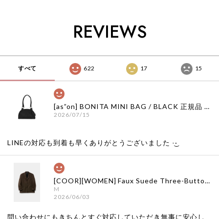
国ファッション イン
国ファッション イン
韓国ファッション イ
ク 日本 店舗
ク 日本 店舗
ンク 日本 店舗
REVIEWS
すべて
622
17
15
[as”on] BONITA MINI BAG / BLACK 正規品 韓国ブランド 韓国通販 韓国代行 韓国ファッション as on ason エズオン アズオン
2026/07/15
LINEの対応も到着も早くありがとうございました‪ ·͜·
[COOR][WOMEN] Faux Suede Three-Button Blazer (Dark Brown) 正規品 韓国ブランド 韓国通販 韓国代行 韓国ファッション クール クーア クアー 日本 店舗
M
2026/06/03
問い合わせにもきちんとすぐ対応していただき無事に安心し