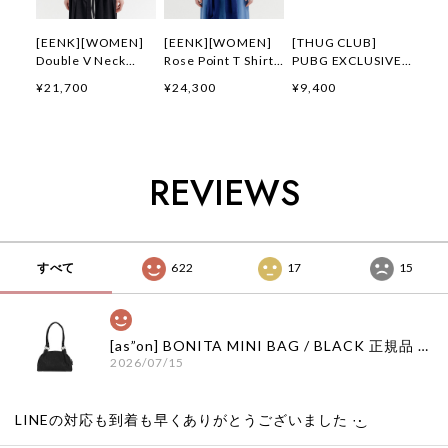
[EENK][WOMEN]
[EENK][WOMEN]
[THUG CLUB]
Double V Neck
Rose Point T Shirt
PUBG EXCLUSIVE
Panel Sleeveless
(Navy) 正規品 韓国
LOGO T-SHIRT 正規
¥21,700
¥24,300
¥9,400
Top (Black) 正規品
ブランド 韓国通販
品 韓国ブランド 韓
韓国ブランド 韓国通
韓国代行 韓国ファッ
国通販 韓国代行 韓
販 韓国代行 韓国フ
ション インク 日本
国ファッション サグ
ァッション インク
店舗
クラブ 日本 店舗
日本 店舗
THUGCLUB
REVIEWS
すべて
622
17
15
[as”on] BONITA MINI BAG / BLACK 正規品 韓国ブランド 韓国通販 韓国代行 韓国ファッション as on ason エズオン アズオン
2026/07/15
LINEの対応も到着も早くありがとうございました‪ ·͜·