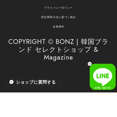
嬉しいレビューをありがとうございます！ ご希望
プライバシーポリシー
の商品のお手伝いができ、喜んでいただけて大変
嬉しく思います。 これからもお客様のお買い物を
特定商取引法に基づく表記
安心してお任せいただけるよう、丁寧な対応を心
がけてまいります。 また気になる商品がございま
会員規約
したら、ぜひお気軽にご利用くださいꕤ︎︎ またのご
利用を心よりお待ちしております。
COPYRIGHT © BONZ | 韓国ブラ
ンド セレクトショップ &
Magazine
[SAN SAN GEAR] AR UTILITY JACKET RAIN CAMO 正規品 韓国ブランド 韓国通販 韓国代行 韓国ファッション sansan san san サンサンギア 日本 店舗
1
2026/04/03
無事届きました！ LINEでの問い合わせも対応が早く優しくて
ショップに質問する
とてもよかったです！
嬉しいレビューをありがとうございます！ 無事に
商品をお届けできて安心いたしました。 また、
LINEでのお問い合わせ対応についても温かいお言
葉をいただき、大変嬉しく思います！ これからも