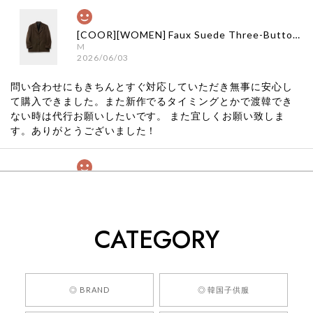
[COOR][WOMEN] Faux Suede Three-Button Blazer (Dark Brown) 正規品 韓国ブランド 韓国通販 韓国代行 韓国ファッション クール クーア クアー 日本 店舗
M
2026/06/03
問い合わせにもきちんとすぐ対応していただき無事に安心し
て購入できました。また新作でるタイミングとかで渡韓でき
ない時は代行お願いしたいです。 また宜しくお願い致しま
す。ありがとうございました！
[COYSEIO] COY BUMBLE SNEAKERS GREY 正規品 韓国ブランド 韓国通販 韓国代行 韓国ファッション コイセイオ 日本 店舗
260
2026/05/24
CATEGORY
くっそかわいいし、ショップの問い合わせも返事がはやくて
安心でした!!
嬉しいレビューをありがとうございます！ 商品を
◎ BRAND
◎ 韓国子供服
気に入っていただけたようで、大変嬉しく思いま