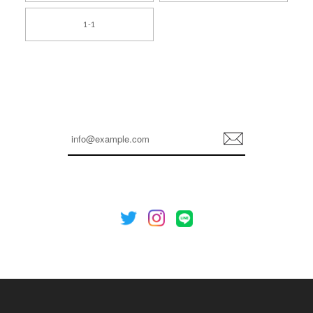
[TENSE DANCE] Wool stripe backpack_black 正規品 韓国ブランド 韓国通販 韓国代行 韓国ファッション 日本 テンスダンス
1-1
2026/04/14
孫ちゃん喜んでました。。 良かったです。
嬉しいレビューをありがとうございます！ これか
らも安心してご利用いただけるよう、丁寧な対応
登
を心がけてまいります。 またお探しの商品がござ
録
いましたら、ぜひお気軽にご利用くださいꕤ︎︎ また
のご利用を心よりお待ちしております。
[NOTHING WRITTEN][MEN] Henleyneck organic stripe t-shirt (Stripe, M) 正規品 韓国ブランド 韓国通販 韓国代行 韓国ファッション ナッシングリトゥン 日本 店舗
2026/04/12
欲しかったものが買えて嬉しいです！ またお願いします。