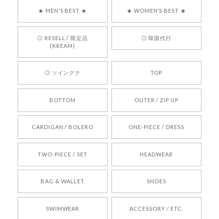
す！ また、お問い合わせ対応についても温かいお
★ MEN’S BEST ★
★ WOMEN’S BEST ★
言葉をいただきありがとうございます。安心して
お買い物いただけたとのこと、何より嬉しいで
す。 これからも迅速かつ丁寧な対応を心がけ、安
◎ RESELL / 限定品
◎ 韓国代行
心してご利用いただけるショップを目指してまい
(KREAM)
ります。 また気になる商品がございましたら、ぜ
ひお気軽にご利用くださいꕤ︎︎ またのご利用を心よ
◎ ソイングク
TOP
りお待ちしております。
BOTTOM
OUTER / ZIP UP
[REQUEST] BONZ PRESENTS 26041731 (rq) bz26041731 韓国代行 韓国ブランド 正規品
CARDIGAN / BOLERO
ONE-PIECE / DRESS
2026/05/24
TWO-PIECE / SET
HEADWEAR
[COYSEIO] COY BUMBLE SNEAKERS BROWN 正規品 韓国ブランド 韓国通販 韓国代行 韓国ファッション コイセイオ 日本 店舗
BAG & WALLET
SHOES
250
2026/05/24
SWIMWEAR
ACCESSORY / ETC.