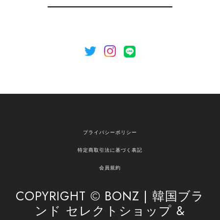
録
いましたら、ぜひお気軽にご利用くださいꕤ︎︎ また
のご利用を心よりお待ちしております。
[NOTHING WRITTEN][MEN] Henleyneck organic stripe t-shirt (Stripe, M) 正規品 韓国ブランド 韓国通販 韓国代行 韓国ファッション ナッシングリトゥン 日本 店舗
2026/04/12
欲しかったものが買えて嬉しいです！ またお願いします。
嬉しいレビューをありがとうございます！ ご希望
プライバシーポリシー
の商品のお手伝いができ、喜んでいただけて大変
嬉しく思います。 これからもお客様のお買い物を
特定商取引法に基づく表記
安心してお任せいただけるよう、丁寧な対応を心
がけてまいります。 また気になる商品がございま
会員規約
したら、ぜひお気軽にご利用くださいꕤ︎︎ またのご
利用を心よりお待ちしております。
COPYRIGHT © BONZ | 韓国ブラ
ンド セレクトショップ &