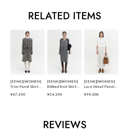
RELATED ITEMS
[EENK][WOMEN]
[EENK][WOMEN]
[EENK][WOMEN]
Trim Panel Skirt
Ribbed Knit Skirt
Lace Detail Panel
(Black/Ivory) 正規
(Gray) 正規品 韓国
Skirt (White) 正規
¥67,200
¥54,200
¥94,000
品 韓国ブランド 韓
ブランド 韓国通販
品 韓国ブランド 韓
国通販 韓国代行 韓
韓国代行 韓国ファッ
国通販 韓国代行 韓
国ファッション イン
ション インク 日本
国ファッション イン
ク 日本 店舗
店舗
ク 日本 店舗
REVIEWS