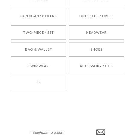
[REQUEST] BONZ PRESENTS 26041731 (rq) bz26041731 韓国代行 韓国ブランド 正規品
CARDIGAN / BOLERO
ONE-PIECE / DRESS
2026/05/24
TWO-PIECE / SET
HEADWEAR
[COYSEIO] COY BUMBLE SNEAKERS BROWN 正規品 韓国ブランド 韓国通販 韓国代行 韓国ファッション コイセイオ 日本 店舗
BAG & WALLET
SHOES
250
2026/05/24
SWIMWEAR
ACCESSORY / ETC.
[TENSE DANCE] Wool stripe backpack_black 正規品 韓国ブランド 韓国通販 韓国代行 韓国ファッション 日本 テンスダンス
1-1
2026/04/14
孫ちゃん喜んでました。。 良かったです。
嬉しいレビューをありがとうございます！ これか
らも安心してご利用いただけるよう、丁寧な対応
登
を心がけてまいります。 またお探しの商品がござ