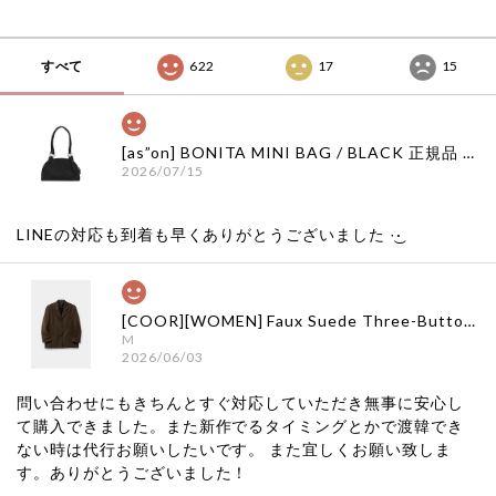
すべて
622
17
15
[as”on] BONITA MINI BAG / BLACK 正規品 韓国ブランド 韓国通販 韓国代行 韓国ファッション as on ason エズオン アズオン
2026/07/15
LINEの対応も到着も早くありがとうございました‪ ·͜·
[COOR][WOMEN] Faux Suede Three-Button Blazer (Dark Brown) 正規品 韓国ブランド 韓国通販 韓国代行 韓国ファッション クール クーア クアー 日本 店舗
M
2026/06/03
問い合わせにもきちんとすぐ対応していただき無事に安心し
て購入できました。また新作でるタイミングとかで渡韓でき
ない時は代行お願いしたいです。 また宜しくお願い致しま
す。ありがとうございました！