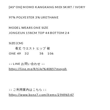
[AS"ON] MOMO KANGKANG MIDI SKIRT / IVORY
97% POLYESTER 3% URETHANE
MODEL WEARS ONE SIZE
JONGEUN 158CM TOP 44 BOTTOM 24
SIZE(CM)
着丈 ウエスト ヒップ 裾
ONE 49 32 58 106
↓↓ LINE お問い合わせ ↓↓
https://line.me/R/ti/p/%40857meyoh
↓↓ ご利用案内はこちら ↓↓
https://www.bonz7.com/items/29496547