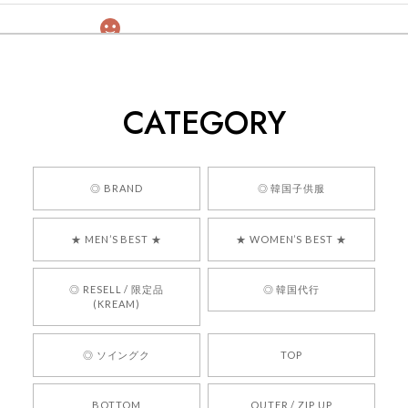
[COYSEIO] COY BUMBLE SNEAKERS GREY 正規品 韓国ブランド 韓国通販 韓国代行 韓国ファッション コイセイオ 日本 店舗
260
2026/05/24
CATEGORY
くっそかわいいし、ショップの問い合わせも返事がはやくて
安心でした!!
嬉しいレビューをありがとうございます！ 商品を
◎ BRAND
◎ 韓国子供服
気に入っていただけたようで、大変嬉しく思いま
す！ また、お問い合わせ対応についても温かいお
★ MEN’S BEST ★
★ WOMEN’S BEST ★
言葉をいただきありがとうございます。安心して
お買い物いただけたとのこと、何より嬉しいで
す。 これからも迅速かつ丁寧な対応を心がけ、安
◎ RESELL / 限定品
◎ 韓国代行
心してご利用いただけるショップを目指してまい
(KREAM)
ります。 また気になる商品がございましたら、ぜ
ひお気軽にご利用くださいꕤ︎︎ またのご利用を心よ
◎ ソイングク
TOP
りお待ちしております。
BOTTOM
OUTER / ZIP UP