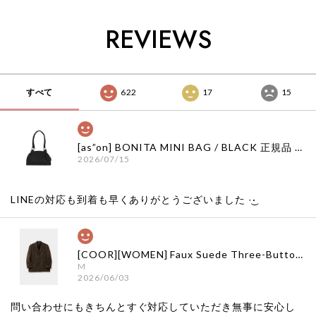
ク 日本 店舗
日本 店舗
XLIM エクスリム 日
本 店舗
REVIEWS
すべて
622
17
15
[as”on] BONITA MINI BAG / BLACK 正規品 韓国ブランド 韓国通販 韓国代行 韓国ファッション as on ason エズオン アズオン
2026/07/15
LINEの対応も到着も早くありがとうございました‪ ·͜·
[COOR][WOMEN] Faux Suede Three-Button Blazer (Dark Brown) 正規品 韓国ブランド 韓国通販 韓国代行 韓国ファッション クール クーア クアー 日本 店舗
M
2026/06/03
問い合わせにもきちんとすぐ対応していただき無事に安心し