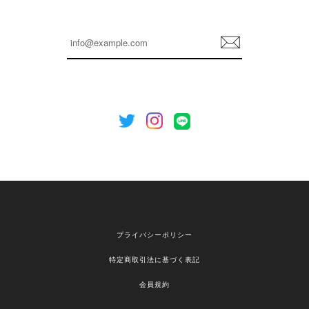
嬉しいレビューをありがとうございます！ これか
らも安心してご利用いただけるよう、丁寧な対応
登
を心がけてまいります。 またお探しの商品がござ
録
いましたら、ぜひお気軽にご利用くださいꕤ︎︎ また
のご利用を心よりお待ちしております。
[NOTHING WRITTEN][MEN] Henleyneck organic stripe t-shirt (Stripe, M) 正規品 韓国ブランド 韓国通販 韓国代行 韓国ファッション ナッシングリトゥン 日本 店舗
2026/04/12
欲しかったものが買えて嬉しいです！ またお願いします。
嬉しいレビューをありがとうございます！ ご希望
プライバシーポリシー
の商品のお手伝いができ、喜んでいただけて大変
嬉しく思います。 これからもお客様のお買い物を
特定商取引法に基づく表記
安心してお任せいただけるよう、丁寧な対応を心
がけてまいります。 また気になる商品がございま
会員規約
したら、ぜひお気軽にご利用くださいꕤ︎︎ またのご