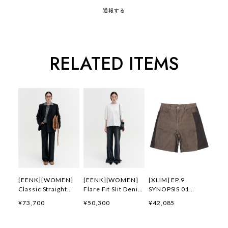
通報する
RELATED ITEMS
[EENK][WOMEN]
[EENK][WOMEN]
[XLIM] EP.9
Classic Straight
Flare Fit Slit Denim
SYNOPSIS 01
Pants (Black) 正規
Pants (Gray) 正規品
SHORTS BROWN 正
¥73,700
¥50,300
¥42,085
品 韓国ブランド 韓
韓国ブランド 韓国通
規品 韓国ブランド
国通販 韓国代行 韓
販 韓国代行 韓国フ
韓国通販 韓国代行
国ファッション イン
ァッション インク
韓国ファッション