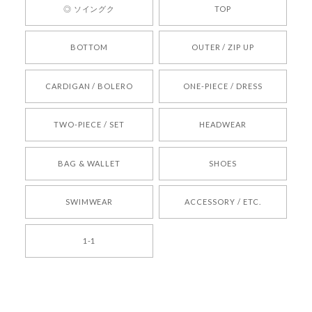
◎ ソイングク
TOP
りお待ちしております。
BOTTOM
OUTER / ZIP UP
[REQUEST] BONZ PRESENTS 26041731 (rq) bz26041731 韓国代行 韓国ブランド 正規品
CARDIGAN / BOLERO
ONE-PIECE / DRESS
2026/05/24
TWO-PIECE / SET
HEADWEAR
[COYSEIO] COY BUMBLE SNEAKERS BROWN 正規品 韓国ブランド 韓国通販 韓国代行 韓国ファッション コイセイオ 日本 店舗
BAG & WALLET
SHOES
250
2026/05/24
SWIMWEAR
ACCESSORY / ETC.
[TENSE DANCE] Wool stripe backpack_black 正規品 韓国ブランド 韓国通販 韓国代行 韓国ファッション 日本 テンスダンス
1-1
2026/04/14
孫ちゃん喜んでました。。 良かったです。