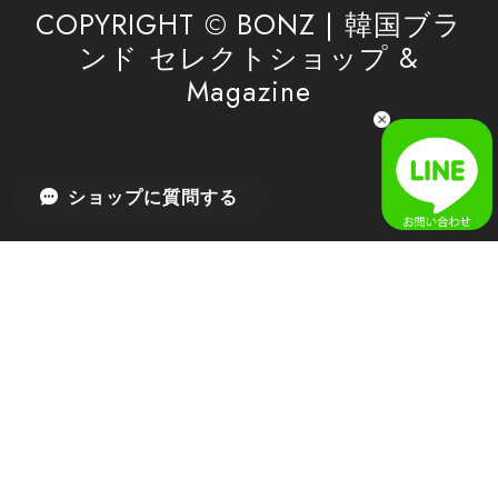
利用を心よりお待ちしております。
COPYRIGHT © BONZ | 韓国ブラ
ンド セレクトショップ &
Magazine
[SAN SAN GEAR] AR UTILITY JACKET RAIN CAMO 正規品 韓国ブランド 韓国通販 韓国代行 韓国ファッション sansan san san サンサンギア 日本 店舗
1
2026/04/03
無事届きました！ LINEでの問い合わせも対応が早く優しくて
ショップに質問する
とてもよかったです！
嬉しいレビューをありがとうございます！ 無事に
商品をお届けできて安心いたしました。 また、
LINEでのお問い合わせ対応についても温かいお言
葉をいただき、大変嬉しく思います！ これからも
安心してご利用いただけるよう、迅速かつ丁寧な
対応を心がけてまいります。 またお探しの商品が
ございましたら、ぜひお気軽にご相談くださいꕤ︎︎
またのご利用を心よりお待ちしております。