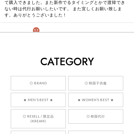
て購入できました。また新作でるタイミングとかで渡韓でき
ない時は代行お願いしたいです。 また宜しくお願い致しま
す。ありがとうございました！
[COYSEIO] COY BUMBLE SNEAKERS GREY 正規品 韓国ブランド 韓国通販 韓国代行 韓国ファッション コイセイオ 日本 店舗
260
2026/05/24
CATEGORY
くっそかわいいし、ショップの問い合わせも返事がはやくて
安心でした!!
嬉しいレビューをありがとうございます！ 商品を
◎ BRAND
◎ 韓国子供服
気に入っていただけたようで、大変嬉しく思いま
す！ また、お問い合わせ対応についても温かいお
★ MEN’S BEST ★
★ WOMEN’S BEST ★
言葉をいただきありがとうございます。安心して
お買い物いただけたとのこと、何より嬉しいで
す。 これからも迅速かつ丁寧な対応を心がけ、安
◎ RESELL / 限定品
◎ 韓国代行
心してご利用いただけるショップを目指してまい
(KREAM)
ります。 また気になる商品がございましたら、ぜ
ひお気軽にご利用くださいꕤ︎︎ またのご利用を心よ