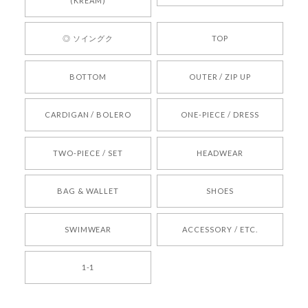
心してご利用いただけるショップを目指してまい
(KREAM)
ります。 また気になる商品がございましたら、ぜ
ひお気軽にご利用くださいꕤ︎︎ またのご利用を心よ
◎ ソイングク
TOP
りお待ちしております。
BOTTOM
OUTER / ZIP UP
[REQUEST] BONZ PRESENTS 26041731 (rq) bz26041731 韓国代行 韓国ブランド 正規品
CARDIGAN / BOLERO
ONE-PIECE / DRESS
2026/05/24
TWO-PIECE / SET
HEADWEAR
[COYSEIO] COY BUMBLE SNEAKERS BROWN 正規品 韓国ブランド 韓国通販 韓国代行 韓国ファッション コイセイオ 日本 店舗
BAG & WALLET
SHOES
250
2026/05/24
SWIMWEAR
ACCESSORY / ETC.
[TENSE DANCE] Wool stripe backpack_black 正規品 韓国ブランド 韓国通販 韓国代行 韓国ファッション 日本 テンスダンス
1-1
2026/04/14