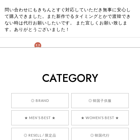
問い合わせにもきちんとすぐ対応していただき無事に安心し
て購入できました。また新作でるタイミングとかで渡韓でき
ない時は代行お願いしたいです。 また宜しくお願い致しま
す。ありがとうございました！
[COYSEIO] COY BUMBLE SNEAKERS GREY 正規品 韓国ブランド 韓国通販 韓国代行 韓国ファッション コイセイオ 日本 店舗
260
2026/05/24
CATEGORY
くっそかわいいし、ショップの問い合わせも返事がはやくて
安心でした!!
嬉しいレビューをありがとうございます！ 商品を
◎ BRAND
◎ 韓国子供服
気に入っていただけたようで、大変嬉しく思いま
す！ また、お問い合わせ対応についても温かいお
★ MEN’S BEST ★
★ WOMEN’S BEST ★
言葉をいただきありがとうございます。安心して
お買い物いただけたとのこと、何より嬉しいで
す。 これからも迅速かつ丁寧な対応を心がけ、安
◎ RESELL / 限定品
◎ 韓国代行