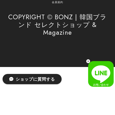
がけてまいります。 また気になる商品がございま
会員規約
したら、ぜひお気軽にご利用くださいꕤ︎︎ またのご
利用を心よりお待ちしております。
COPYRIGHT © BONZ | 韓国ブラ
ンド セレクトショップ &
Magazine
[SAN SAN GEAR] AR UTILITY JACKET RAIN CAMO 正規品 韓国ブランド 韓国通販 韓国代行 韓国ファッション sansan san san サンサンギア 日本 店舗
1
2026/04/03
無事届きました！ LINEでの問い合わせも対応が早く優しくて
とてもよかったです！
嬉しいレビューをありがとうございます！ 無事に
ショップに質問する
商品をお届けできて安心いたしました。 また、
LINEでのお問い合わせ対応についても温かいお言
葉をいただき、大変嬉しく思います！ これからも
安心してご利用いただけるよう、迅速かつ丁寧な
対応を心がけてまいります。 またお探しの商品が
ございましたら、ぜひお気軽にご相談くださいꕤ︎︎
またのご利用を心よりお待ちしております。