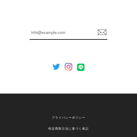
孫ちゃん喜んでました。。 良かったです。
嬉しいレビューをありがとうございます！ これか
らも安心してご利用いただけるよう、丁寧な対応
登
を心がけてまいります。 またお探しの商品がござ
録
いましたら、ぜひお気軽にご利用くださいꕤ︎︎ また
のご利用を心よりお待ちしております。
[NOTHING WRITTEN][MEN] Henleyneck organic stripe t-shirt (Stripe, M) 正規品 韓国ブランド 韓国通販 韓国代行 韓国ファッション ナッシングリトゥン 日本 店舗
2026/04/12
欲しかったものが買えて嬉しいです！ またお願いします。
嬉しいレビューをありがとうございます！ ご希望
プライバシーポリシー
の商品のお手伝いができ、喜んでいただけて大変
嬉しく思います。 これからもお客様のお買い物を
特定商取引法に基づく表記
安心してお任せいただけるよう、丁寧な対応を心