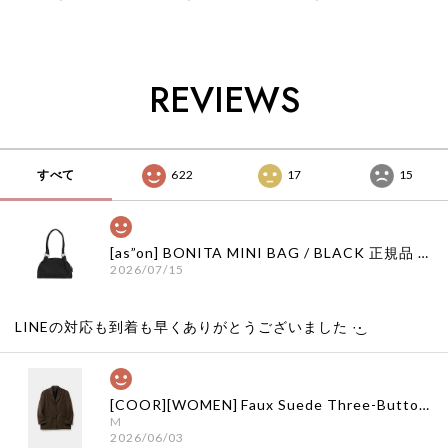
ブランド 韓国通販
国ブランド 韓国通販
BALACLAVA 正規品
韓国代行 韓国ファッ
韓国代行 韓国ファッ
韓国ブランド 韓国通
ション インク 日本
ション インク 日本
販 韓国代行 韓国フ
店舗
店舗
ァッション サグクラ
ブ 日本 店舗
REVIEWS
THUGCLUB
すべて
622
17
15
[as”on] BONITA MINI BAG / BLACK 正規品 韓国ブランド 韓国通販 韓国代行 韓国ファッション as on ason エズオン アズオン
2026/07/15
LINEの対応も到着も早くありがとうございました‪ ·͜·
[COOR][WOMEN] Faux Suede Three-Button Blazer (Dark Brown) 正規品 韓国ブランド 韓国通販 韓国代行 韓国ファッション クール クーア クアー 日本 店舗
M
2026/06/03