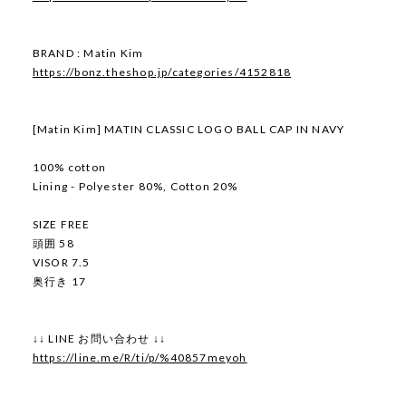
BRAND : Matin Kim
https://bonz.theshop.jp/categories/4152818
[Matin Kim] MATIN CLASSIC LOGO BALL CAP IN NAVY
100% cotton
Lining - Polyester 80%, Cotton 20%
SIZE FREE
頭囲 58
VISOR 7.5
奥行き 17
↓↓ LINE お問い合わせ ↓↓
https://line.me/R/ti/p/%40857meyoh