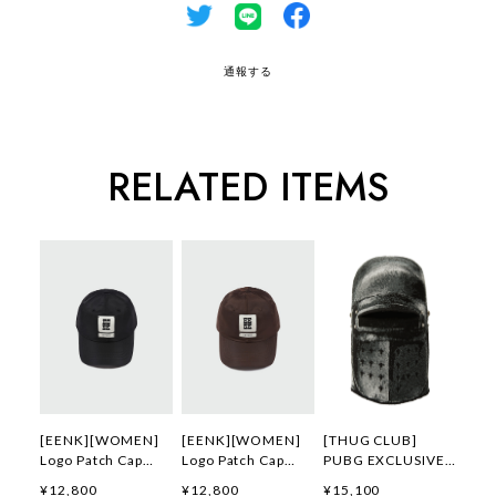
通報する
RELATED ITEMS
[EENK][WOMEN]
[EENK][WOMEN]
[THUG CLUB]
Logo Patch Cap
Logo Patch Cap
PUBG EXCLUSIVE
(Black) 正規品 韓国
(Brown) 正規品 韓
LAST SURVIVOR
¥12,800
¥12,800
¥15,100