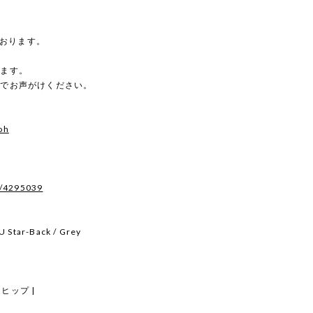
ております。
。
します。
のでお声がけください。
oh
es/4295039
 Star-Back / Grey
 ヒップ |