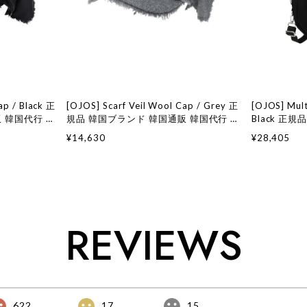
ap / Black 正
[OJOS] Scarf Veil Wool Cap / Grey 正
[OJOS] Mult
 韓国代行 韓
規品 韓国ブランド 韓国通販 韓国代行 韓
Black 正
オホス
国ファッション 日本 店舗 オホス
国代行 韓国
¥14,630
¥28,405
ス
REVIEWS
622
17
15