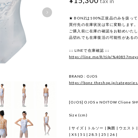
¥15,300
tax in
★ BONZは100%正規品のみを扱っ
買付先の在庫状況は常に変動します
ご購入前に在庫の確認をお勧めいた
品切れでも在庫復活の可能性がある
↓↓ LINEで在庫確認 ↓↓
https://line.me/R/ti/p/%40857mey
BRAND : OJOS
https://bonz.theshop.jp/categori
[OJOS] OJOS x NOITOW Clione SHU
Size (cm)
| サイズ | トルソー | 胸囲 | ウエスト |
| XS | 51 | 28.5 | 25 | 26 |