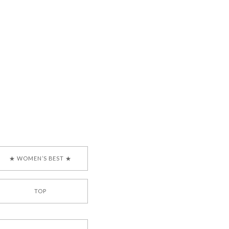
で、大変嬉しく思いま
ございます。安心して
な対応を心がけ、安心
ございましたら、ぜひ
韓国ブランド 正規品
★ WOMEN’S BEST ★
TOP
[COYSEIO] COY BUMBLE SNEAKERS BROWN 正規品 韓国ブランド 韓国通販 韓国代行 韓国ファッション コイセイオ 日本 店舗