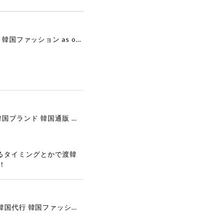
[as”on] BONITA MINI BAG / BLACK 正規品 韓国ブランド 韓国通販 韓国代行 韓国ファッション as on ason エズオン アズオン
[COOR][WOMEN] Faux Suede Three-Button Blazer (Dark Brown) 正規品 韓国ブランド 韓国通販 韓国代行 韓国ファッション クール クーア クアー 日本 店舗
るタイミングとかで渡韓
！
[COYSEIO] COY BUMBLE SNEAKERS GREY 正規品 韓国ブランド 韓国通販 韓国代行 韓国ファッション コイセイオ 日本 店舗