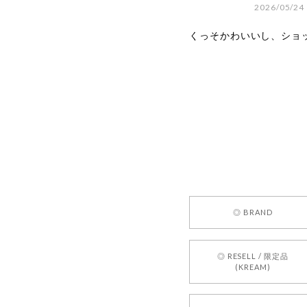
2026/05/24
くっそかわいいし、ショ
嬉しいレビ
す！ また
お買い物い
してご利用
お気軽にご
[REQUEST
◎ BRAND
2026/05/24
◎ RESELL / 限定品
(KREAM)
250