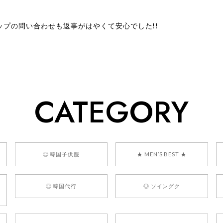
ップの問い合わせも返事がはやくて安心でした!!
ューをありがとうございます！ 商品を気に入っていただけたよう
、お問い合わせ対応についても温かいお言葉をいただきありがとう
ただけたとのこと、何より嬉しいです。 これからも迅速かつ丁寧
いただけるショップを目指してまいります。 また気になる商品が
CATEGORY
利用くださいꕤ︎︎ またのご利用を心よりお待ちしております。
] BONZ PRESENTS 26041731 (rq) bz26041731 韓国代行 
◎ 韓国子供服
★ MEN’S BEST ★
◎ 韓国代行
◎ ソイングク