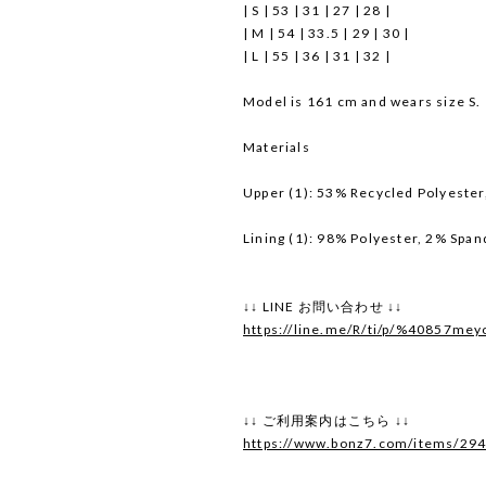
| S | 53 | 31 | 27 | 28 |
| M | 54 | 33.5 | 29 | 30 |
| L | 55 | 36 | 31 | 32 |
Model is 161 cm and wears size S.
Materials
Upper (1): 53% Recycled Polyester
Lining (1): 98% Polyester, 2% Spa
↓↓ LINE お問い合わせ ↓↓
https://line.me/R/ti/p/%40857mey
↓↓ ご利用案内はこちら ↓↓
https://www.bonz7.com/items/29