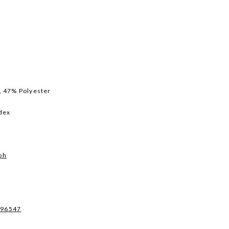
, 47% Polyester
ndex
oh
496547