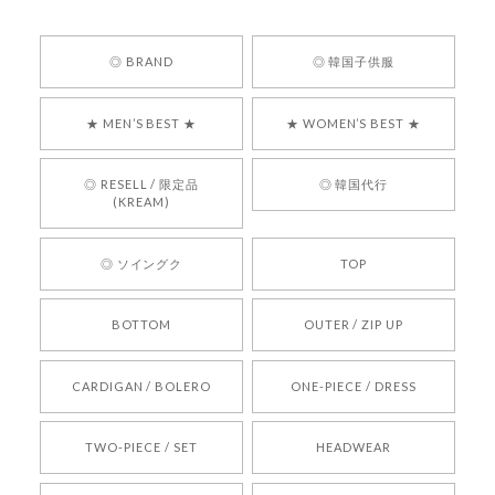
安心でした!!
嬉しいレビューをありがとうございます！ 商品を
◎ BRAND
◎ 韓国子供服
気に入っていただけたようで、大変嬉しく思いま
す！ また、お問い合わせ対応についても温かいお
★ MEN’S BEST ★
★ WOMEN’S BEST ★
言葉をいただきありがとうございます。安心して
お買い物いただけたとのこと、何より嬉しいで
す。 これからも迅速かつ丁寧な対応を心がけ、安
◎ RESELL / 限定品
◎ 韓国代行
心してご利用いただけるショップを目指してまい
(KREAM)
ります。 また気になる商品がございましたら、ぜ
ひお気軽にご利用くださいꕤ︎︎ またのご利用を心よ
◎ ソイングク
TOP
りお待ちしております。
BOTTOM
OUTER / ZIP UP
[REQUEST] BONZ PRESENTS 26041731 (rq) bz26041731 韓国代行 韓国ブランド 正規品
CARDIGAN / BOLERO
ONE-PIECE / DRESS
2026/05/24
TWO-PIECE / SET
HEADWEAR