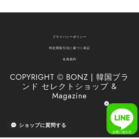
欲しかったものが買えて嬉しいです！ またお願いします。
嬉しいレビューをありがとうございます！ ご希望
プライバシーポリシー
の商品のお手伝いができ、喜んでいただけて大変
嬉しく思います。 これからもお客様のお買い物を
特定商取引法に基づく表記
安心してお任せいただけるよう、丁寧な対応を心
がけてまいります。 また気になる商品がございま
会員規約
したら、ぜひお気軽にご利用くださいꕤ︎︎ またのご
利用を心よりお待ちしております。
COPYRIGHT © BONZ | 韓国ブラ
ンド セレクトショップ &
Magazine
[SAN SAN GEAR] AR UTILITY JACKET RAIN CAMO 正規品 韓国ブランド 韓国通販 韓国代行 韓国ファッション sansan san san サンサンギア 日本 店舗
1
2026/04/03
無事届きました！ LINEでの問い合わせも対応が早く優しくて
ショップに質問する
とてもよかったです！