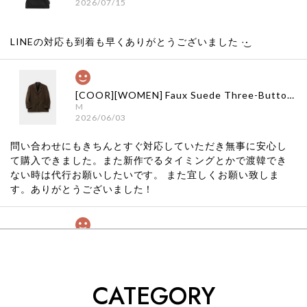
2026/07/15
LINEの対応も到着も早くありがとうございました‪ ·͜·
[COOR][WOMEN] Faux Suede Three-Button Blazer (Dark Brown) 正規品 韓国ブランド 韓国通販 韓国代行 韓国ファッション クール クーア クアー 日本 店舗
M
2026/06/03
問い合わせにもきちんとすぐ対応していただき無事に安心し
て購入できました。また新作でるタイミングとかで渡韓でき
ない時は代行お願いしたいです。 また宜しくお願い致しま
す。ありがとうございました！
[COYSEIO] COY BUMBLE SNEAKERS GREY 正規品 韓国ブランド 韓国通販 韓国代行 韓国ファッション コイセイオ 日本 店舗
260
2026/05/24
CATEGORY
くっそかわいいし、ショップの問い合わせも返事がはやくて