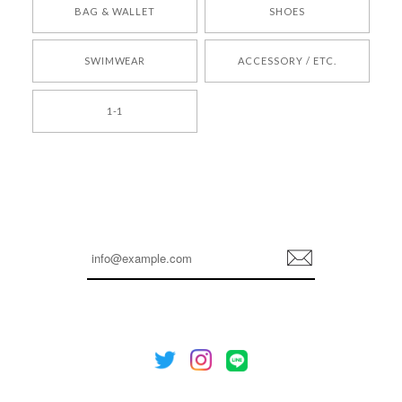
[COYSEIO] COY BUMBLE SNEAKERS BROWN 正規品 韓国ブランド 韓国通販 韓国代行 韓国ファッション コイセイオ 日本 店舗
BAG & WALLET
SHOES
250
2026/05/24
SWIMWEAR
ACCESSORY / ETC.
[TENSE DANCE] Wool stripe backpack_black 正規品 韓国ブランド 韓国通販 韓国代行 韓国ファッション 日本 テンスダンス
1-1
2026/04/14
孫ちゃん喜んでました。。 良かったです。
嬉しいレビューをありがとうございます！ これか
らも安心してご利用いただけるよう、丁寧な対応
登
を心がけてまいります。 またお探しの商品がござ
録
いましたら、ぜひお気軽にご利用くださいꕤ︎︎ また
のご利用を心よりお待ちしております。
[NOTHING WRITTEN][MEN] Henleyneck organic stripe t-shirt (Stripe, M) 正規品 韓国ブランド 韓国通販 韓国代行 韓国ファッション ナッシングリトゥン 日本 店舗
2026/04/12