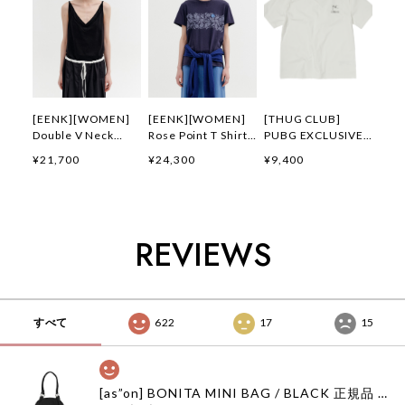
[EENK][WOMEN]
[EENK][WOMEN]
[THUG CLUB]
Double V Neck
Rose Point T Shirt
PUBG EXCLUSIVE
Panel Sleeveless
(Navy) 正規品 韓国
LOGO T-SHIRT 正規
¥21,700
¥24,300
¥9,400
Top (Black) 正規品
ブランド 韓国通販
品 韓国ブランド 韓
韓国ブランド 韓国通
韓国代行 韓国ファッ
国通販 韓国代行 韓
販 韓国代行 韓国フ
ション インク 日本
国ファッション サグ
ァッション インク
店舗
クラブ 日本 店舗
日本 店舗
THUGCLUB
REVIEWS
すべて
622
17
15
[as”on] BONITA MINI BAG / BLACK 正規品 韓国ブランド 韓国通販 韓国代行 韓国ファッション as on ason エズオン アズオン