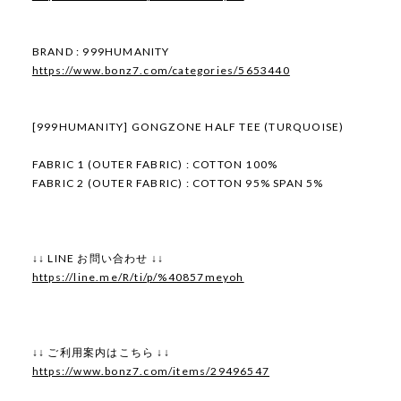
BRAND : 999HUMANITY
https://www.bonz7.com/categories/5653440
[999HUMANITY] GONGZONE HALF TEE (TURQUOISE)
FABRIC 1 (OUTER FABRIC) : COTTON 100%
FABRIC 2 (OUTER FABRIC) : COTTON 95% SPAN 5%
↓↓ LINE お問い合わせ ↓↓
https://line.me/R/ti/p/%40857meyoh
↓↓ ご利用案内はこちら ↓↓
https://www.bonz7.com/items/29496547