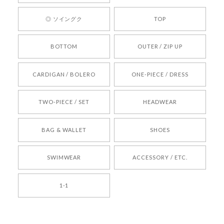
ります。 また気になる商品がございましたら、ぜ
ひお気軽にご利用くださいꕤ︎︎ またのご利用を心よ
◎ ソイングク
TOP
りお待ちしております。
BOTTOM
OUTER / ZIP UP
[REQUEST] BONZ PRESENTS 26041731 (rq) bz26041731 韓国代行 韓国ブランド 正規品
CARDIGAN / BOLERO
ONE-PIECE / DRESS
2026/05/24
TWO-PIECE / SET
HEADWEAR
[COYSEIO] COY BUMBLE SNEAKERS BROWN 正規品 韓国ブランド 韓国通販 韓国代行 韓国ファッション コイセイオ 日本 店舗
BAG & WALLET
SHOES
250
2026/05/24
SWIMWEAR
ACCESSORY / ETC.
[TENSE DANCE] Wool stripe backpack_black 正規品 韓国ブランド 韓国通販 韓国代行 韓国ファッション 日本 テンスダンス
1-1
2026/04/14
孫ちゃん喜んでました。。 良かったです。