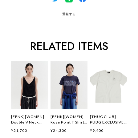
通報する
RELATED ITEMS
[EENK][WOMEN]
[EENK][WOMEN]
[THUG CLUB]
Double V Neck
Rose Point T Shirt
PUBG EXCLUSIVE
Panel Sleeveless
(Navy) 正規品 韓国
LOGO T-SHIRT 正規
¥21,700
¥24,300
¥9,400
Top (Black) 正規品
ブランド 韓国通販
品 韓国ブランド 韓