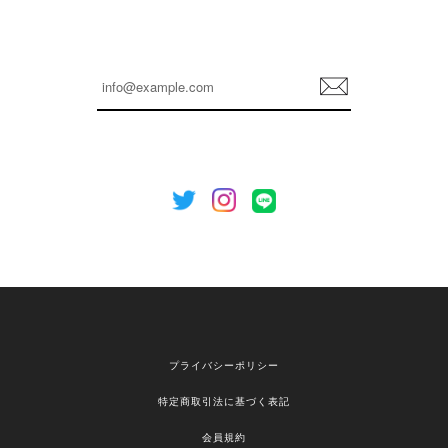
嬉しいレビューをありがとうございます！ これか
らも安心してご利用いただけるよう、丁寧な対応
登
を心がけてまいります。 またお探しの商品がござ
録
いましたら、ぜひお気軽にご利用くださいꕤ︎︎ また
のご利用を心よりお待ちしております。
[NOTHING WRITTEN][MEN] Henleyneck organic stripe t-shirt (Stripe, M) 正規品 韓国ブランド 韓国通販 韓国代行 韓国ファッション ナッシングリトゥン 日本 店舗
2026/04/12
欲しかったものが買えて嬉しいです！ またお願いします。
嬉しいレビューをありがとうございます！ ご希望
プライバシーポリシー
の商品のお手伝いができ、喜んでいただけて大変
嬉しく思います。 これからもお客様のお買い物を
特定商取引法に基づく表記
安心してお任せいただけるよう、丁寧な対応を心
がけてまいります。 また気になる商品がございま
会員規約