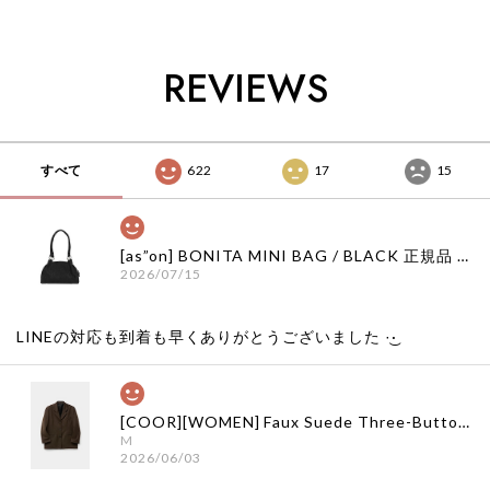
韓国ブランド 韓国通
韓国代行 韓国ファッ
国通販 韓国代行 韓
販 韓国代行 韓国フ
ション インク 日本
国ファッション サグ
ァッション インク
店舗
クラブ 日本 店舗
日本 店舗
THUGCLUB
REVIEWS
すべて
622
17
15
[as”on] BONITA MINI BAG / BLACK 正規品 韓国ブランド 韓国通販 韓国代行 韓国ファッション as on ason エズオン アズオン
2026/07/15
LINEの対応も到着も早くありがとうございました‪ ·͜·
[COOR][WOMEN] Faux Suede Three-Button Blazer (Dark Brown) 正規品 韓国ブランド 韓国通販 韓国代行 韓国ファッション クール クーア クアー 日本 店舗
M
2026/06/03