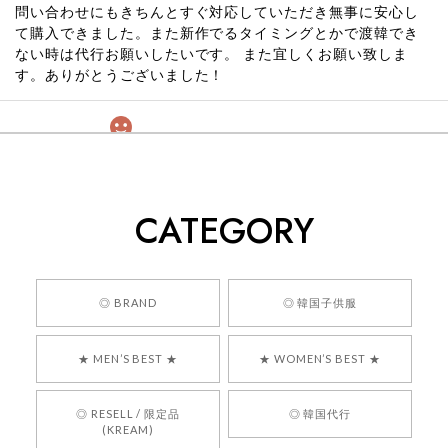
問い合わせにもきちんとすぐ対応していただき無事に安心し
て購入できました。また新作でるタイミングとかで渡韓でき
ない時は代行お願いしたいです。 また宜しくお願い致しま
す。ありがとうございました！
[COYSEIO] COY BUMBLE SNEAKERS GREY 正規品 韓国ブランド 韓国通販 韓国代行 韓国ファッション コイセイオ 日本 店舗
260
2026/05/24
CATEGORY
くっそかわいいし、ショップの問い合わせも返事がはやくて
安心でした!!
嬉しいレビューをありがとうございます！ 商品を
◎ BRAND
◎ 韓国子供服
気に入っていただけたようで、大変嬉しく思いま
す！ また、お問い合わせ対応についても温かいお
★ MEN’S BEST ★
★ WOMEN’S BEST ★
言葉をいただきありがとうございます。安心して
お買い物いただけたとのこと、何より嬉しいで
す。 これからも迅速かつ丁寧な対応を心がけ、安
◎ RESELL / 限定品
◎ 韓国代行
心してご利用いただけるショップを目指してまい
(KREAM)