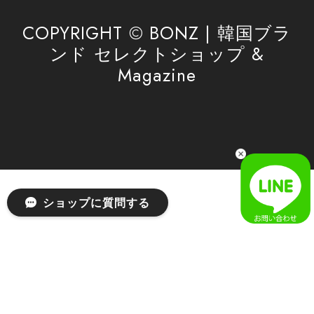
したら、ぜひお気軽にご利用くださいꕤ︎︎ またのご
利用を心よりお待ちしております。
COPYRIGHT © BONZ | 韓国ブラ
ンド セレクトショップ &
Magazine
[SAN SAN GEAR] AR UTILITY JACKET RAIN CAMO 正規品 韓国ブランド 韓国通販 韓国代行 韓国ファッション sansan san san サンサンギア 日本 店舗
1
2026/04/03
無事届きました！ LINEでの問い合わせも対応が早く優しくて
とてもよかったです！
嬉しいレビューをありがとうございます！ 無事に
ショップに質問する
商品をお届けできて安心いたしました。 また、
LINEでのお問い合わせ対応についても温かいお言
葉をいただき、大変嬉しく思います！ これからも
安心してご利用いただけるよう、迅速かつ丁寧な
対応を心がけてまいります。 またお探しの商品が
ございましたら、ぜひお気軽にご相談くださいꕤ︎︎
またのご利用を心よりお待ちしております。