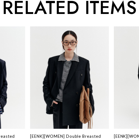
RELATED ITEMS
reasted
[EENK][WOMEN] Double Breasted
[EENK][WOM