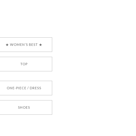
ございましたら、ぜひ
韓国ブランド 正規品
★ WOMEN’S BEST ★
TOP
[COYSEIO] COY BUMBLE SNEAKERS BROWN 正規品 韓国ブランド 韓国通販 韓国代行 韓国ファッション コイセイオ 日本 店舗
ONE-PIECE / DRESS
SHOES
[TENSE DANCE] Wool stripe backpack_black 正規品 韓国ブランド 韓国通販 韓国代行 韓国ファッション 日本 テンスダンス