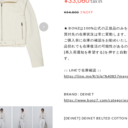
¥33,060
tax in
¥34,800
5%OFF
★ BONZは100%公式の正規品のみ
買付先の在庫状況は常に変動します
ご購入前に在庫の確認をお勧めいた
品切れでも在庫復活の可能性がある
[再入荷通知を希望する]を押すと自
す。
↓↓ LINEで在庫確認 ↓↓
https://line.me/R/ti/p/%40857mey
BRAND : DEINET
https://www.bonz7.com/categorie
[DEINET] DEINET BELTED COTTON