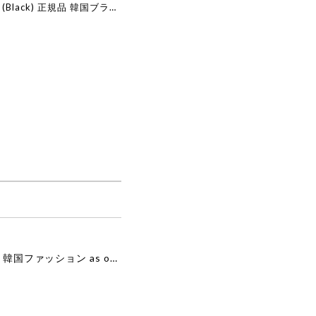
at (Black) 正規品 韓国ブラン
 韓国代行 韓国ファッション
 店舗
[as”on] BONITA MINI BAG / BLACK 正規品 韓国ブランド 韓国通販 韓国代行 韓国ファッション as on ason エズオン アズオン