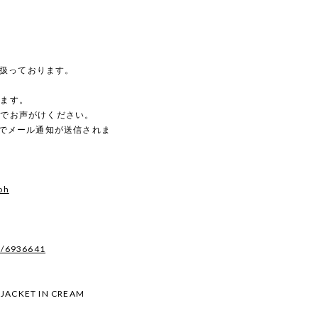
を扱っております。
。
します。
のでお声がけください。
動でメール通知が送信されま
oh
s/6936641
 JACKET IN CREAM