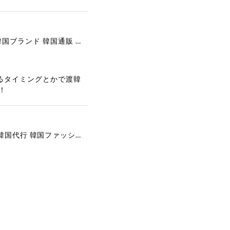
[COOR][WOMEN] Faux Suede Three-Button Blazer (Dark Brown) 正規品 韓国ブランド 韓国通販 韓国代行 韓国ファッション クール クーア クアー 日本 店舗
るタイミングとかで渡韓
！
[COYSEIO] COY BUMBLE SNEAKERS GREY 正規品 韓国ブランド 韓国通販 韓国代行 韓国ファッション コイセイオ 日本 店舗
で、大変嬉しく思いま
ございます。安心して
な対応を心がけ、安心