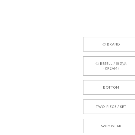
してご利用
お気軽にご
[REQUEST
◎ BRAND
2026/05/24
◎ RESELL / 限定品
(KREAM)
250
2026/05/24
BOTTOM
TWO-PIECE / SET
2026/04/14
SWIMWEAR
孫ちゃん喜んでました。