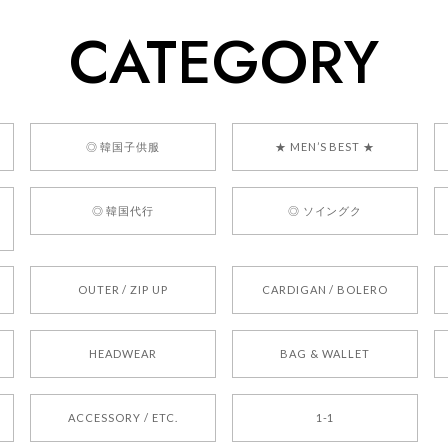
いただけるショップを目指してまいります。 また気になる商品が
CATEGORY
利用くださいꕤ︎︎ またのご利用を心よりお待ちしております。
] BONZ PRESENTS 26041731 (rq) bz26041731 韓国代行 
◎ 韓国子供服
★ MEN’S BEST ★
◎ 韓国代行
◎ ソイングク
OUTER / ZIP UP
CARDIGAN / BOLERO
HEADWEAR
BAG & WALLET
ACCESSORY / ETC.
1-1
。 良かったです。