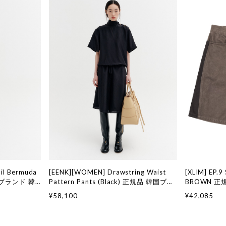
il Bermuda
[EENK][WOMEN] Drawstring Waist
[XLIM] EP.
韓国ブランド 韓
Pattern Pants (Black) 正規品 韓国ブラ
BROWN 
ッション イン
ンド 韓国通販 韓国代行 韓国ファッショ
韓国代行 韓国
¥58,100
¥42,085
ン インク 日本 店舗
スリム 日本