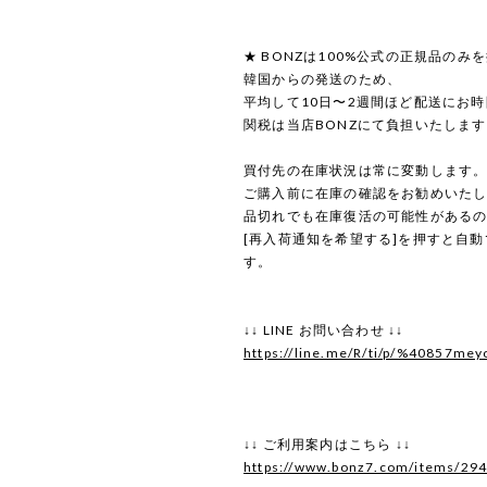
★ BONZは100%公式の正規品のみ
韓国からの発送のため、
平均して10日〜2週間ほど配送にお
関税は当店BONZにて負担いたしま
買付先の在庫状況は常に変動します
ご購入前に在庫の確認をお勧めいた
品切れでも在庫復活の可能性がある
[再入荷通知を希望する]を押すと自
す。
↓↓ LINE お問い合わせ ↓↓
https://line.me/R/ti/p/%40857mey
↓↓ ご利用案内はこちら ↓↓
https://www.bonz7.com/items/29