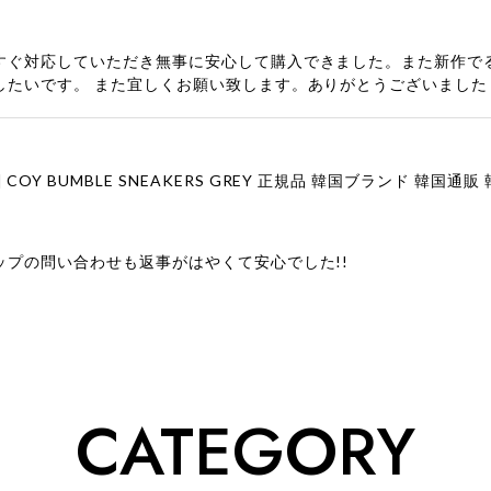
すぐ対応していただき無事に安心して購入できました。また新作で
したいです。 また宜しくお願い致します。ありがとうございました
ップの問い合わせも返事がはやくて安心でした!!
ューをありがとうございます！ 商品を気に入っていただけたよう
、お問い合わせ対応についても温かいお言葉をいただきありがとう
ただけたとのこと、何より嬉しいです。 これからも迅速かつ丁寧
いただけるショップを目指してまいります。 また気になる商品が
CATEGORY
利用くださいꕤ︎︎ またのご利用を心よりお待ちしております。