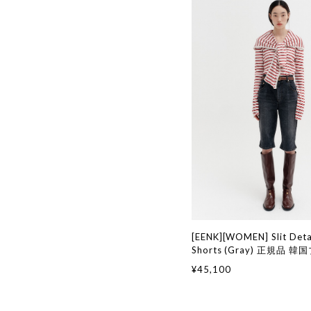
[EENK][WOMEN] Slit Deta
Shorts (Gray) 正規品 
国通販 韓国代行 韓国ファ
¥45,100
ク 日本 店舗