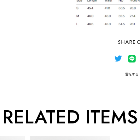
SHARE 
通報する
RELATED ITEMS