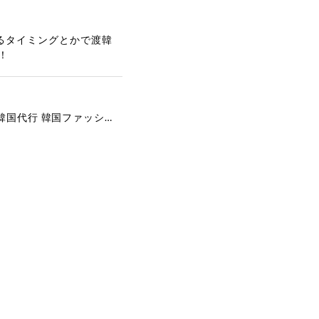
るタイミングとかで渡韓
！
[COYSEIO] COY BUMBLE SNEAKERS GREY 正規品 韓国ブランド 韓国通販 韓国代行 韓国ファッション コイセイオ 日本 店舗
で、大変嬉しく思いま
ございます。安心して
な対応を心がけ、安心
ございましたら、ぜひ