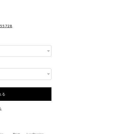
955728
れる
る