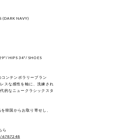
S (DARK NAVY)
9"/ HIPS 34"/ SHOES
発のコンテンポラリーブラン
ーレスな感性を軸に、洗練され
現代的なニュークラシックスタ
規品を韓国からお取り寄せし、
ちら
s/6787248