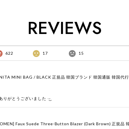
REVIEWS
622
17
15
りがとうございました‪ ·͜·