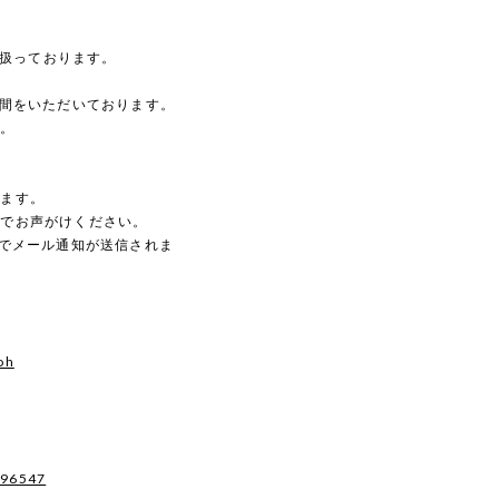
を扱っております。
時間をいただいております。
す。
。
します。
のでお声がけください。
動でメール通知が送信されま
oh
496547