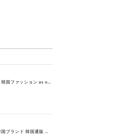
[as”on] BONITA MINI BAG / BLACK 正規品 韓国ブランド 韓国通販 韓国代行 韓国ファッション as on ason エズオン アズオン
[COOR][WOMEN] Faux Suede Three-Button Blazer (Dark Brown) 正規品 韓国ブランド 韓国通販 韓国代行 韓国ファッション クール クーア クアー 日本 店舗