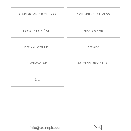
[REQUEST] BONZ PRESENTS 26041731 (rq) bz26041731 韓国代行 韓国ブランド 正規品
CARDIGAN / BOLERO
ONE-PIECE / DRESS
2026/05/24
TWO-PIECE / SET
HEADWEAR
[COYSEIO] COY BUMBLE SNEAKERS BROWN 正規品 韓国ブランド 韓国通販 韓国代行 韓国ファッション コイセイオ 日本 店舗
BAG & WALLET
SHOES
250
2026/05/24
SWIMWEAR
ACCESSORY / ETC.
[TENSE DANCE] Wool stripe backpack_black 正規品 韓国ブランド 韓国通販 韓国代行 韓国ファッション 日本 テンスダンス
1-1
2026/04/14
孫ちゃん喜んでました。。 良かったです。
嬉しいレビューをありがとうございます！ これか
らも安心してご利用いただけるよう、丁寧な対応
登
を心がけてまいります。 またお探しの商品がござ