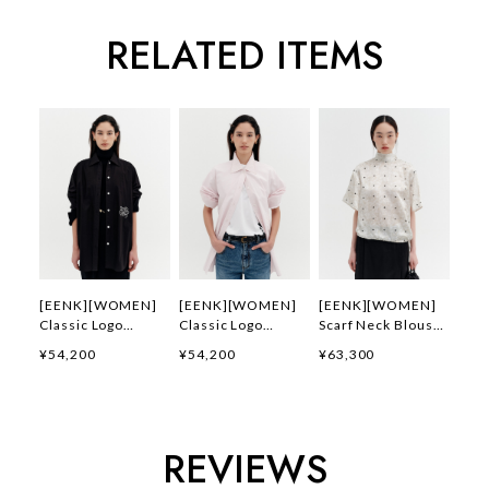
RELATED ITEMS
[EENK][WOMEN]
[EENK][WOMEN]
[EENK][WOMEN]
Classic Logo
Classic Logo
Scarf Neck Blouse
Embroidery Shirt
Embroidery Shirt
(Ivory) 正規品 韓国
¥54,200
¥54,200
¥63,300
(Black) 正規品 韓国
(Light Pink) 正規品
ブランド 韓国通販
ブランド 韓国通販
韓国ブランド 韓国通
韓国代行 韓国ファッ
韓国代行 韓国ファッ
販 韓国代行 韓国フ
ション インク 日本
ション インク 日本
ァッション インク
店舗
店舗
日本 店舗
REVIEWS