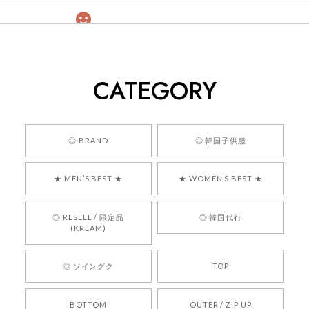
[COYSEIO] COY BUMBLE SNEAKERS GREY 正規品 韓国ブランド 韓国通販 韓国代行 韓国ファッション コイセイオ 日本 店舗
260
2026/05/24
CATEGORY
くっそかわいいし、ショップの問い合わせも返事がはやくて
安心でした!!
嬉しいレビューをありがとうございます！ 商品を
◎ BRAND
◎ 韓国子供服
気に入っていただけたようで、大変嬉しく思いま
す！ また、お問い合わせ対応についても温かいお
★ MEN’S BEST ★
★ WOMEN’S BEST ★
言葉をいただきありがとうございます。安心して
お買い物いただけたとのこと、何より嬉しいで
す。 これからも迅速かつ丁寧な対応を心がけ、安
◎ RESELL / 限定品
◎ 韓国代行
心してご利用いただけるショップを目指してまい
(KREAM)
ります。 また気になる商品がございましたら、ぜ
ひお気軽にご利用くださいꕤ︎︎ またのご利用を心よ
◎ ソイングク
TOP
りお待ちしております。
BOTTOM
OUTER / ZIP UP