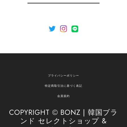
録
いましたら、ぜひお気軽にご利用くださいꕤ︎︎ また
のご利用を心よりお待ちしております。
[NOTHING WRITTEN][MEN] Henleyneck organic stripe t-shirt (Stripe, M) 正規品 韓国ブランド 韓国通販 韓国代行 韓国ファッション ナッシングリトゥン 日本 店舗
2026/04/12
欲しかったものが買えて嬉しいです！ またお願いします。
嬉しいレビューをありがとうございます！ ご希望
プライバシーポリシー
の商品のお手伝いができ、喜んでいただけて大変
嬉しく思います。 これからもお客様のお買い物を
特定商取引法に基づく表記
安心してお任せいただけるよう、丁寧な対応を心
がけてまいります。 また気になる商品がございま
会員規約
したら、ぜひお気軽にご利用くださいꕤ︎︎ またのご
利用を心よりお待ちしております。
COPYRIGHT © BONZ | 韓国ブラ
ンド セレクトショップ &