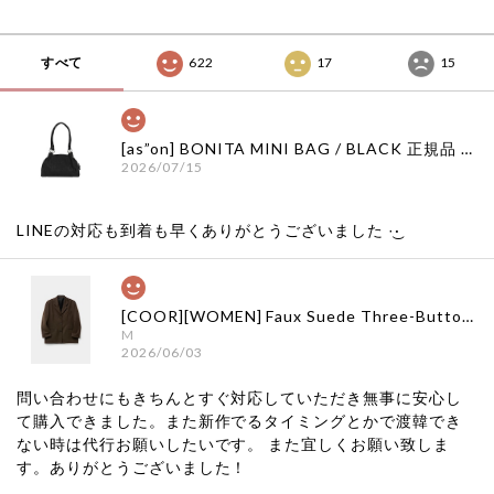
すべて
622
17
15
[as”on] BONITA MINI BAG / BLACK 正規品 韓国ブランド 韓国通販 韓国代行 韓国ファッション as on ason エズオン アズオン
2026/07/15
LINEの対応も到着も早くありがとうございました‪ ·͜·
[COOR][WOMEN] Faux Suede Three-Button Blazer (Dark Brown) 正規品 韓国ブランド 韓国通販 韓国代行 韓国ファッション クール クーア クアー 日本 店舗
M
2026/06/03
問い合わせにもきちんとすぐ対応していただき無事に安心し
て購入できました。また新作でるタイミングとかで渡韓でき
ない時は代行お願いしたいです。 また宜しくお願い致しま
す。ありがとうございました！