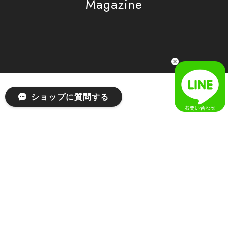
Magazine
[SAN SAN GEAR] AR UTILITY JACKET RAIN CAMO 正規品 韓国ブランド 韓国通販 韓国代行 韓国ファッション sansan san san サンサンギア 日本 店舗
1
2026/04/03
無事届きました！ LINEでの問い合わせも対応が早く優しくて
とてもよかったです！
嬉しいレビューをありがとうございます！ 無事に
ショップに質問する
商品をお届けできて安心いたしました。 また、
LINEでのお問い合わせ対応についても温かいお言
葉をいただき、大変嬉しく思います！ これからも
安心してご利用いただけるよう、迅速かつ丁寧な
対応を心がけてまいります。 またお探しの商品が
ございましたら、ぜひお気軽にご相談くださいꕤ︎︎
またのご利用を心よりお待ちしております。
[MSCHF] ANATOMIE JEAN_BLUE GREY ミスチーフ 正規品 韓国ブランド 韓国ファッション 韓国代行 韓国通販 mischief 日本 店舗
S
2026/03/19