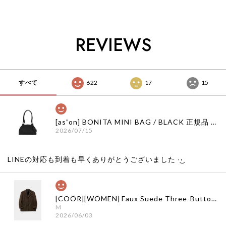
韓国代行 韓国ファッ
販 韓国代行 韓国フ
販 韓国代行 韓国フ
ション オープン ワ
ァッション インク
ァッション インク
イワイ 日本 店舗
日本 店舗
日本 店舗
REVIEWS
すべて
622
17
15
[as”on] BONITA MINI BAG / BLACK 正規品 韓国ブランド 韓国通販 韓国代行 韓国ファッション as on ason エズオン アズオン
2026/07/15
LINEの対応も到着も早くありがとうございました‪ ·͜·
[COOR][WOMEN] Faux Suede Three-Button Blazer (Dark Brown) 正規品 韓国ブランド 韓国通販 韓国代行 韓国ファッション クール クーア クアー 日本 店舗
M
2026/06/03