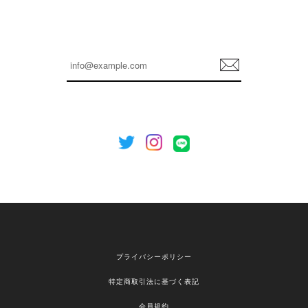
嬉しいレビューをありがとうございます！ これか
らも安心してご利用いただけるよう、丁寧な対応
登
を心がけてまいります。 またお探しの商品がござ
録
いましたら、ぜひお気軽にご利用くださいꕤ︎︎ また
のご利用を心よりお待ちしております。
[NOTHING WRITTEN][MEN] Henleyneck organic stripe t-shirt (Stripe, M) 正規品 韓国ブランド 韓国通販 韓国代行 韓国ファッション ナッシングリトゥン 日本 店舗
2026/04/12
欲しかったものが買えて嬉しいです！ またお願いします。
嬉しいレビューをありがとうございます！ ご希望
プライバシーポリシー
の商品のお手伝いができ、喜んでいただけて大変
嬉しく思います。 これからもお客様のお買い物を
特定商取引法に基づく表記
安心してお任せいただけるよう、丁寧な対応を心
がけてまいります。 また気になる商品がございま
会員規約