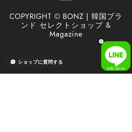
したら、ぜひお気軽にご利用くださいꕤ︎︎ またのご
利用を心よりお待ちしております。
COPYRIGHT © BONZ | 韓国ブラ
ンド セレクトショップ &
Magazine
[SAN SAN GEAR] AR UTILITY JACKET RAIN CAMO 正規品 韓国ブランド 韓国通販 韓国代行 韓国ファッション sansan san san サンサンギア 日本 店舗
1
2026/04/03
無事届きました！ LINEでの問い合わせも対応が早く優しくて
ショップに質問する
とてもよかったです！
嬉しいレビューをありがとうございます！ 無事に
商品をお届けできて安心いたしました。 また、
LINEでのお問い合わせ対応についても温かいお言
葉をいただき、大変嬉しく思います！ これからも
安心してご利用いただけるよう、迅速かつ丁寧な
対応を心がけてまいります。 またお探しの商品が
ございましたら、ぜひお気軽にご相談くださいꕤ︎︎
またのご利用を心よりお待ちしております。