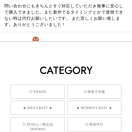
問い合わせにもきちんとすぐ対応していただき無事に安心し
て購入できました。また新作でるタイミングとかで渡韓でき
ない時は代行お願いしたいです。 また宜しくお願い致しま
す。ありがとうございました！
[COYSEIO] COY BUMBLE SNEAKERS GREY 正規品 韓国ブランド 韓国通販 韓国代行 韓国ファッション コイセイオ 日本 店舗
260
2026/05/24
CATEGORY
くっそかわいいし、ショップの問い合わせも返事がはやくて
安心でした!!
嬉しいレビューをありがとうございます！ 商品を
◎ BRAND
◎ 韓国子供服
気に入っていただけたようで、大変嬉しく思いま
す！ また、お問い合わせ対応についても温かいお
★ MEN’S BEST ★
★ WOMEN’S BEST ★
言葉をいただきありがとうございます。安心して
お買い物いただけたとのこと、何より嬉しいで
す。 これからも迅速かつ丁寧な対応を心がけ、安
◎ RESELL / 限定品
◎ 韓国代行
心してご利用いただけるショップを目指してまい
(KREAM)