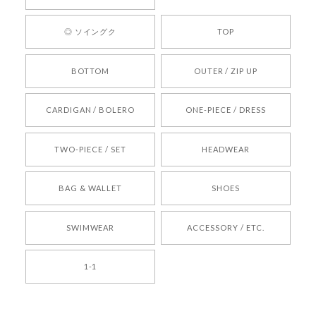
ります。 また気になる商品がございましたら、ぜ
ひお気軽にご利用くださいꕤ︎︎ またのご利用を心よ
◎ ソイングク
TOP
りお待ちしております。
BOTTOM
OUTER / ZIP UP
[REQUEST] BONZ PRESENTS 26041731 (rq) bz26041731 韓国代行 韓国ブランド 正規品
CARDIGAN / BOLERO
ONE-PIECE / DRESS
2026/05/24
TWO-PIECE / SET
HEADWEAR
[COYSEIO] COY BUMBLE SNEAKERS BROWN 正規品 韓国ブランド 韓国通販 韓国代行 韓国ファッション コイセイオ 日本 店舗
BAG & WALLET
SHOES
250
2026/05/24
SWIMWEAR
ACCESSORY / ETC.
[TENSE DANCE] Wool stripe backpack_black 正規品 韓国ブランド 韓国通販 韓国代行 韓国ファッション 日本 テンスダンス
1-1
2026/04/14
孫ちゃん喜んでました。。 良かったです。