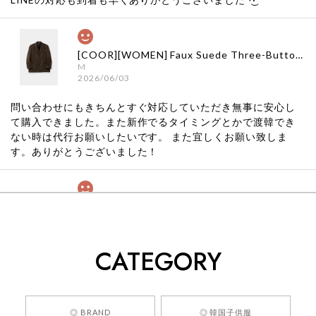
[COOR][WOMEN] Faux Suede Three-Button Blazer (Dark Brown) 正規品 韓国ブランド 韓国通販 韓国代行 韓国ファッション クール クーア クアー 日本 店舗
M
2026/06/03
問い合わせにもきちんとすぐ対応していただき無事に安心し
て購入できました。また新作でるタイミングとかで渡韓でき
ない時は代行お願いしたいです。 また宜しくお願い致しま
す。ありがとうございました！
[COYSEIO] COY BUMBLE SNEAKERS GREY 正規品 韓国ブランド 韓国通販 韓国代行 韓国ファッション コイセイオ 日本 店舗
260
2026/05/24
CATEGORY
くっそかわいいし、ショップの問い合わせも返事がはやくて
安心でした!!
嬉しいレビューをありがとうございます！ 商品を
◎ BRAND
◎ 韓国子供服