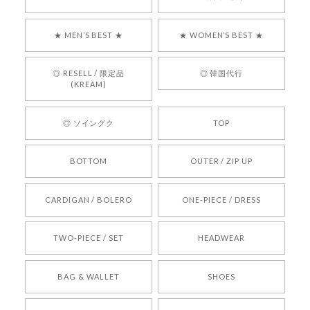
気に入っていただけたようで、大変嬉しく思いま
す！ また、お問い合わせ対応についても温かいお
★ MEN’S BEST ★
★ WOMEN’S BEST ★
言葉をいただきありがとうございます。安心して
お買い物いただけたとのこと、何より嬉しいで
す。 これからも迅速かつ丁寧な対応を心がけ、安
◎ RESELL / 限定品
◎ 韓国代行
心してご利用いただけるショップを目指してまい
(KREAM)
ります。 また気になる商品がございましたら、ぜ
ひお気軽にご利用くださいꕤ︎︎ またのご利用を心よ
◎ ソイングク
TOP
りお待ちしております。
BOTTOM
OUTER / ZIP UP
[REQUEST] BONZ PRESENTS 26041731 (rq) bz26041731 韓国代行 韓国ブランド 正規品
CARDIGAN / BOLERO
ONE-PIECE / DRESS
2026/05/24
TWO-PIECE / SET
HEADWEAR
[COYSEIO] COY BUMBLE SNEAKERS BROWN 正規品 韓国ブランド 韓国通販 韓国代行 韓国ファッション コイセイオ 日本 店舗
BAG & WALLET
SHOES
250
2026/05/24