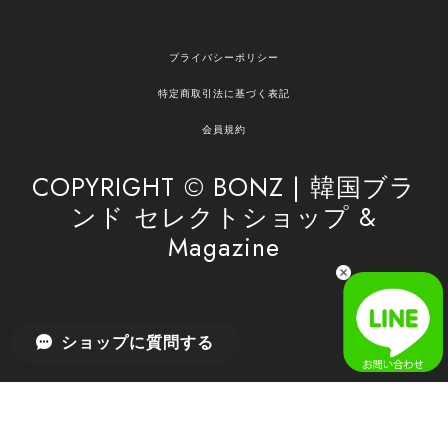
嬉しいレビューをありがとうございます！ ご希望
プライバシーポリシー
の商品のお手伝いができ、喜んでいただけて大変
嬉しく思います。 これからもお客様のお買い物を
特定商取引法に基づく表記
安心してお任せいただけるよう、丁寧な対応を心
がけてまいります。 また気になる商品がございま
会員規約
したら、ぜひお気軽にご利用くださいꕤ︎︎ またのご
利用を心よりお待ちしております。
COPYRIGHT © BONZ | 韓国ブラ
ンド セレクトショップ &
Magazine
[SAN SAN GEAR] AR UTILITY JACKET RAIN CAMO 正規品 韓国ブランド 韓国通販 韓国代行 韓国ファッション sansan san san サンサンギア 日本 店舗
1
2026/04/03
無事届きました！ LINEでの問い合わせも対応が早く優しくて
ショップに質問する
とてもよかったです！
嬉しいレビューをありがとうございます！ 無事に
商品をお届けできて安心いたしました。 また、