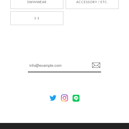
SWIMWEAR
ACCESSORY / ETC.
[TENSE DANCE] Wool stripe backpack_black 正規品 韓国ブランド 韓国通販 韓国代行 韓国ファッション 日本 テンスダンス
1-1
2026/04/14
孫ちゃん喜んでました。。 良かったです。
嬉しいレビューをありがとうございます！ これか
らも安心してご利用いただけるよう、丁寧な対応
登
を心がけてまいります。 またお探しの商品がござ
録
いましたら、ぜひお気軽にご利用くださいꕤ︎︎ また
のご利用を心よりお待ちしております。
[NOTHING WRITTEN][MEN] Henleyneck organic stripe t-shirt (Stripe, M) 正規品 韓国ブランド 韓国通販 韓国代行 韓国ファッション ナッシングリトゥン 日本 店舗
2026/04/12
欲しかったものが買えて嬉しいです！ またお願いします。