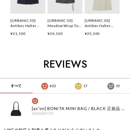
[URBANIC 30]
[URBANIC 30]
[URBANIC 30]
Antibes Halter
Meadow Wrap Top
Antibes Halter
Blouse (Navy) 正規
正規品 韓国ブランド
Dress (Lightbeige)
¥21,100
¥20,100
¥25,200
品 韓国ブランド 韓
韓国ファッション 韓
正規品 韓国ブランド
国ファッション 韓国
国代行 アーバニック
韓国ファッション 韓
代行 アーバニック
30 日本 店舗
国代行 アーバニック
30 日本 店舗
30 日本 店舗
REVIEWS
すべて
622
17
15
[as”on] BONITA MINI BAG / BLACK 正規品 韓国ブランド 韓国通販 韓国代行 韓国ファッション as on ason エズオン アズオン
2026/07/15
LINEの対応も到着も早くありがとうございました‪ ·͜·