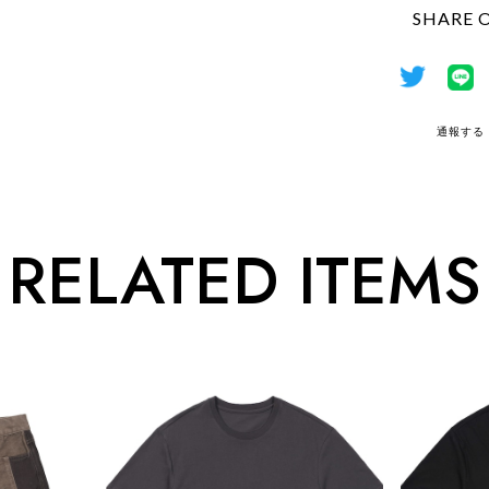
SHARE 
通報する
RELATED ITEMS