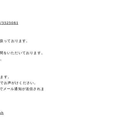
s/5525081
を扱っております。
時間をいただいております。
す。
。
します。
のでお声がけください。
動でメール通知が送信されま
oh