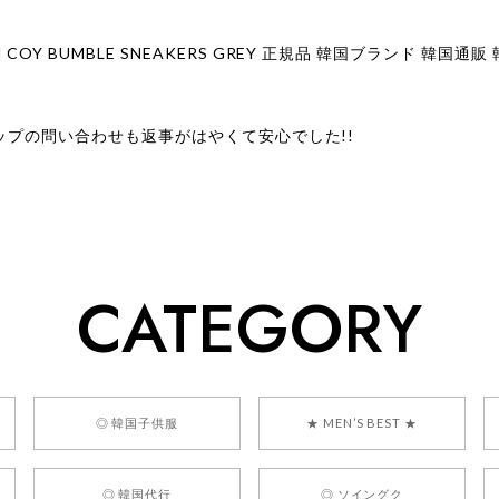
ップの問い合わせも返事がはやくて安心でした!!
ューをありがとうございます！ 商品を気に入っていただけたよう
、お問い合わせ対応についても温かいお言葉をいただきありがとう
ただけたとのこと、何より嬉しいです。 これからも迅速かつ丁寧
いただけるショップを目指してまいります。 また気になる商品が
CATEGORY
利用くださいꕤ︎︎ またのご利用を心よりお待ちしております。
] BONZ PRESENTS 26041731 (rq) bz26041731 韓国代行 
◎ 韓国子供服
★ MEN’S BEST ★
◎ 韓国代行
◎ ソイングク