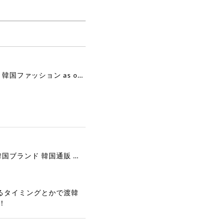
[as”on] BONITA MINI BAG / BLACK 正規品 韓国ブランド 韓国通販 韓国代行 韓国ファッション as on ason エズオン アズオン
[COOR][WOMEN] Faux Suede Three-Button Blazer (Dark Brown) 正規品 韓国ブランド 韓国通販 韓国代行 韓国ファッション クール クーア クアー 日本 店舗
るタイミングとかで渡韓
！