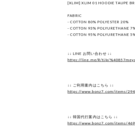
[XLIM] XLIM 01 HOODIE TAUPE 
FABRIC
- COTTON 80% POLYESTER 20%
- COTTON 93% POLYURETHANE 7
- COTTON 95% POLYURETHANE 5
↓↓ LINE お問い合わせ ↓↓
https://line.me/R/ti/p/%40857mey
↓↓ ご利用案内はこちら ↓↓
https://www.bonz7.com/items/29
↓↓ 韓国代行案内はこちら ↓↓
https://www.bonz7.com/items/46