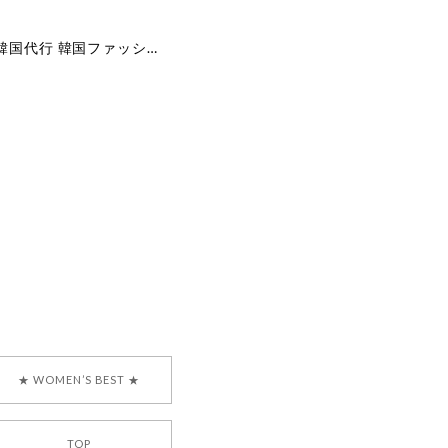
[COYSEIO] COY BUMBLE SNEAKERS GREY 正規品 韓国ブランド 韓国通販 韓国代行 韓国ファッション コイセイオ 日本 店舗
で、大変嬉しく思いま
ございます。安心して
な対応を心がけ、安心
ございましたら、ぜひ
韓国ブランド 正規品
★ WOMEN’S BEST ★
TOP