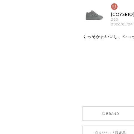
260
2026/05/24
くっそかわいいし、ショ
嬉しいレビ
す！ また
お買い物い
してご利用
お気軽にご
[REQUEST
◎ BRAND
2026/05/24
◎ RESELL / 限定品