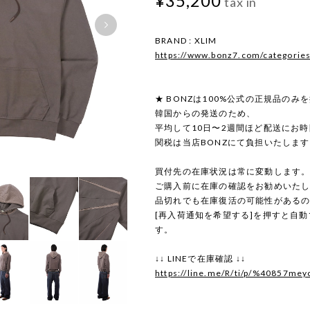
¥35,200
tax in
BRAND : XLIM
https://www.bonz7.com/categorie
★ BONZは100%公式の正規品のみ
韓国からの発送のため、
平均して10日〜2週間ほど配送にお
関税は当店BONZにて負担いたしま
買付先の在庫状況は常に変動します
ご購入前に在庫の確認をお勧めいた
品切れでも在庫復活の可能性がある
[再入荷通知を希望する]を押すと自
す。
↓↓ LINEで在庫確認 ↓↓
https://line.me/R/ti/p/%40857mey