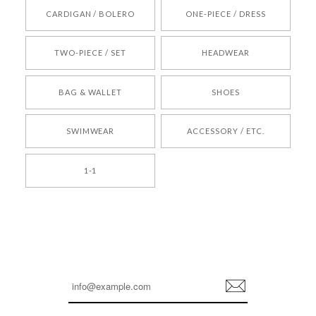
[REQUEST] BONZ PRESENTS 26041731 (rq) bz26041731 韓国代行 韓国ブランド 正規品
CARDIGAN / BOLERO
ONE-PIECE / DRESS
2026/05/24
TWO-PIECE / SET
HEADWEAR
[COYSEIO] COY BUMBLE SNEAKERS BROWN 正規品 韓国ブランド 韓国通販 韓国代行 韓国ファッション コイセイオ 日本 店舗
BAG & WALLET
SHOES
250
2026/05/24
SWIMWEAR
ACCESSORY / ETC.
[TENSE DANCE] Wool stripe backpack_black 正規品 韓国ブランド 韓国通販 韓国代行 韓国ファッション 日本 テンスダンス
1-1
2026/04/14
孫ちゃん喜んでました。。 良かったです。
嬉しいレビューをありがとうございます！ これか
らも安心してご利用いただけるよう、丁寧な対応
登
を心がけてまいります。 またお探しの商品がござ
録
いましたら、ぜひお気軽にご利用くださいꕤ︎︎ また
のご利用を心よりお待ちしております。