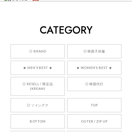
[COYSEIO] COY BUMBLE SNEAKERS GREY 正規品 韓国ブランド 韓国通販 韓国代行 韓国ファッション コイセイオ 日本 店舗
260
2026/05/24
CATEGORY
くっそかわいいし、ショップの問い合わせも返事がはやくて
安心でした!!
嬉しいレビューをありがとうございます！ 商品を
◎ BRAND
◎ 韓国子供服
気に入っていただけたようで、大変嬉しく思いま
す！ また、お問い合わせ対応についても温かいお
★ MEN’S BEST ★
★ WOMEN’S BEST ★
言葉をいただきありがとうございます。安心して
お買い物いただけたとのこと、何より嬉しいで
す。 これからも迅速かつ丁寧な対応を心がけ、安
◎ RESELL / 限定品
◎ 韓国代行
心してご利用いただけるショップを目指してまい
(KREAM)
ります。 また気になる商品がございましたら、ぜ
ひお気軽にご利用くださいꕤ︎︎ またのご利用を心よ
◎ ソイングク
TOP
りお待ちしております。
BOTTOM
OUTER / ZIP UP