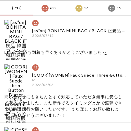
すべて
622
17
15
[as”on] BONITA MINI BAG / BLACK 正規品 韓国ブランド 韓国通販 韓国代行 韓国ファッション as on ason エズオン アズオン
2026/07/15
LINEの対応も到着も早くありがとうございました‪ ·͜·
[COOR][WOMEN] Faux Suede Three-Button Blazer (Dark Brown) 正規品 韓国ブランド 韓国通販 韓国代行 韓国ファッション クール クーア クアー 日本 店舗
M
2026/06/03
問い合わせにもきちんとすぐ対応していただき無事に安心し
て購入できました。また新作でるタイミングとかで渡韓でき
ない時は代行お願いしたいです。 また宜しくお願い致しま
す。ありがとうございました！