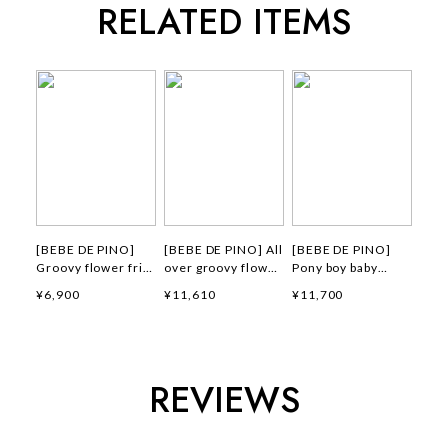
RELATED ITEMS
[BEBE DE PINO]
[BEBE DE PINO] All
[BEBE DE PINO]
Groovy flower frill
over groovy flower
Pony boy baby
short pants 正規品
windbreaker 正規品
loungewear set 正
¥6,900
¥11,610
¥11,700
韓国ブランド 韓国フ
韓国ブランド 韓国フ
規品 韓国ブランド
ァッション 韓国代行
ァッション 韓国代行
韓国ファッション 韓
韓国通販 ベベドピノ
韓国通販 ベベドピノ
国代行 韓国通販 ベ
bebedepino 日本 店
bebedepino 日本 店
ベドピノ
舗 韓国 子供服
舗 韓国 子供服
bebedepino 日本 店
REVIEWS
舗 韓国 子供服