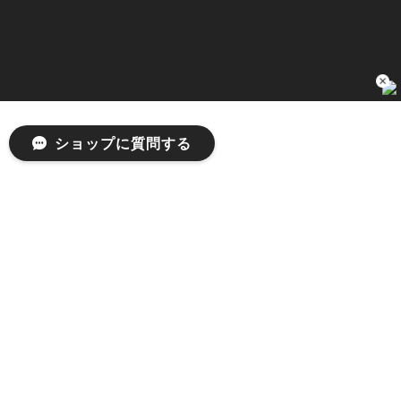
1
2026/04/03
無事届きました！ LINEでの問い合わせも対応が早く優しくて
とてもよかったです！
嬉しいレビューをありがとうございます！ 無事に
ショップに質問する
商品をお届けできて安心いたしました。 また、
LINEでのお問い合わせ対応についても温かいお言
葉をいただき、大変嬉しく思います！ これからも
安心してご利用いただけるよう、迅速かつ丁寧な
対応を心がけてまいります。 またお探しの商品が
ございましたら、ぜひお気軽にご相談くださいꕤ︎︎
またのご利用を心よりお待ちしております。
[MSCHF] ANATOMIE JEAN_BLUE GREY ミスチーフ 正規品 韓国ブランド 韓国ファッション 韓国代行 韓国通販 mischief 日本 店舗
S
2026/03/19