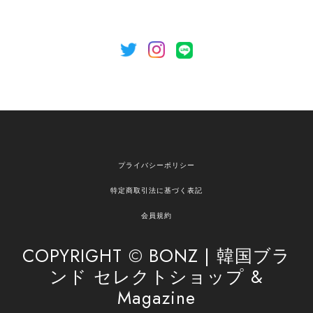
[NOTHING WRITTEN][MEN] Henleyneck organic stripe t-shirt (Stripe, M) 正規品 韓国ブランド 韓国通販 韓国代行 韓国ファッション ナッシングリトゥン 日本 店舗
2026/04/12
欲しかったものが買えて嬉しいです！ またお願いします。
嬉しいレビューをありがとうございます！ ご希望
プライバシーポリシー
の商品のお手伝いができ、喜んでいただけて大変
嬉しく思います。 これからもお客様のお買い物を
特定商取引法に基づく表記
安心してお任せいただけるよう、丁寧な対応を心
がけてまいります。 また気になる商品がございま
会員規約
したら、ぜひお気軽にご利用くださいꕤ︎︎ またのご
利用を心よりお待ちしております。
COPYRIGHT © BONZ | 韓国ブラ
ンド セレクトショップ &
Magazine
[SAN SAN GEAR] AR UTILITY JACKET RAIN CAMO 正規品 韓国ブランド 韓国通販 韓国代行 韓国ファッション sansan san san サンサンギア 日本 店舗