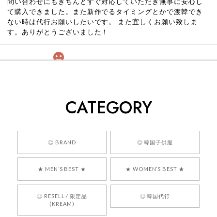
問い合わせにもきちんとすぐ対応していただき無事に安心し
て購入できました。また新作でるタイミングとかで渡韓でき
ない時は代行お願いしたいです。 また宜しくお願い致しま
す。ありがとうございました！
[COYSEIO] COY BUMBLE SNEAKERS GREY 正規品 韓国ブランド 韓国通販 韓国代行 韓国ファッション コイセイオ 日本 店舗
260
2026/05/24
CATEGORY
くっそかわいいし、ショップの問い合わせも返事がはやくて
安心でした!!
嬉しいレビューをありがとうございます！ 商品を
◎ BRAND
◎ 韓国子供服
気に入っていただけたようで、大変嬉しく思いま
す！ また、お問い合わせ対応についても温かいお
★ MEN’S BEST ★
★ WOMEN’S BEST ★
言葉をいただきありがとうございます。安心して
お買い物いただけたとのこと、何より嬉しいで
す。 これからも迅速かつ丁寧な対応を心がけ、安
◎ RESELL / 限定品
◎ 韓国代行
心してご利用いただけるショップを目指してまい
(KREAM)
ります。 また気になる商品がございましたら、ぜ