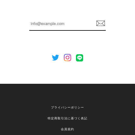
嬉しいレビューをありがとうございます！ これか
らも安心してご利用いただけるよう、丁寧な対応
登
を心がけてまいります。 またお探しの商品がござ
録
いましたら、ぜひお気軽にご利用くださいꕤ︎︎ また
のご利用を心よりお待ちしております。
[NOTHING WRITTEN][MEN] Henleyneck organic stripe t-shirt (Stripe, M) 正規品 韓国ブランド 韓国通販 韓国代行 韓国ファッション ナッシングリトゥン 日本 店舗
2026/04/12
欲しかったものが買えて嬉しいです！ またお願いします。
嬉しいレビューをありがとうございます！ ご希望
プライバシーポリシー
の商品のお手伝いができ、喜んでいただけて大変
嬉しく思います。 これからもお客様のお買い物を
特定商取引法に基づく表記
安心してお任せいただけるよう、丁寧な対応を心
がけてまいります。 また気になる商品がございま
会員規約
したら、ぜひお気軽にご利用くださいꕤ︎︎ またのご