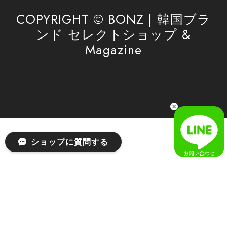
利用を心よりお待ちしております。
COPYRIGHT © BONZ | 韓国ブラ
ンド セレクトショップ &
Magazine
[SAN SAN GEAR] AR UTILITY JACKET RAIN CAMO 正規品 韓国ブランド 韓国通販 韓国代行 韓国ファッション sansan san san サンサンギア 日本 店舗
1
2026/04/03
無事届きました！ LINEでの問い合わせも対応が早く優しくて
とてもよかったです！
嬉しいレビューをありがとうございます！ 無事に
ショップに質問する
商品をお届けできて安心いたしました。 また、
LINEでのお問い合わせ対応についても温かいお言
葉をいただき、大変嬉しく思います！ これからも
安心してご利用いただけるよう、迅速かつ丁寧な
対応を心がけてまいります。 またお探しの商品が
ございましたら、ぜひお気軽にご相談くださいꕤ︎︎
またのご利用を心よりお待ちしております。