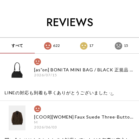
韓国通販 ベベドピノ
韓国通販 ベベドピノ
国代行 韓国通販 ベ
bebedepino 日本 店
bebedepino 日本 店
ベドピノ
舗 韓国 子供服
舗 韓国 子供服
bebedepino 日本 店
REVIEWS
舗 韓国 子供服
すべて
622
17
15
[as”on] BONITA MINI BAG / BLACK 正規品 韓国ブランド 韓国通販 韓国代行 韓国ファッション as on ason エズオン アズオン
2026/07/15
LINEの対応も到着も早くありがとうございました‪ ·͜·
[COOR][WOMEN] Faux Suede Three-Button Blazer (Dark Brown) 正規品 韓国ブランド 韓国通販 韓国代行 韓国ファッション クール クーア クアー 日本 店舗
M
2026/06/03