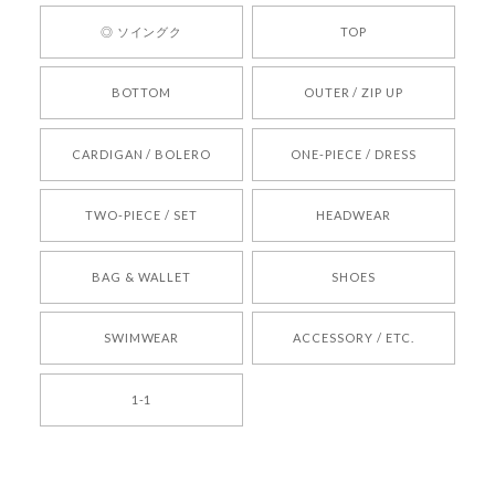
ひお気軽にご利用くださいꕤ︎︎ またのご利用を心よ
◎ ソイングク
TOP
りお待ちしております。
BOTTOM
OUTER / ZIP UP
[REQUEST] BONZ PRESENTS 26041731 (rq) bz26041731 韓国代行 韓国ブランド 正規品
CARDIGAN / BOLERO
ONE-PIECE / DRESS
2026/05/24
TWO-PIECE / SET
HEADWEAR
[COYSEIO] COY BUMBLE SNEAKERS BROWN 正規品 韓国ブランド 韓国通販 韓国代行 韓国ファッション コイセイオ 日本 店舗
BAG & WALLET
SHOES
250
2026/05/24
SWIMWEAR
ACCESSORY / ETC.
[TENSE DANCE] Wool stripe backpack_black 正規品 韓国ブランド 韓国通販 韓国代行 韓国ファッション 日本 テンスダンス
1-1
2026/04/14
孫ちゃん喜んでました。。 良かったです。