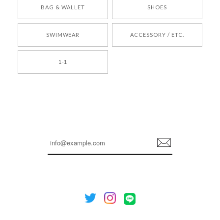
[COYSEIO] COY BUMBLE SNEAKERS BROWN 正規品 韓国ブランド 韓国通販 韓国代行 韓国ファッション コイセイオ 日本 店舗
BAG & WALLET
SHOES
250
2026/05/24
SWIMWEAR
ACCESSORY / ETC.
[TENSE DANCE] Wool stripe backpack_black 正規品 韓国ブランド 韓国通販 韓国代行 韓国ファッション 日本 テンスダンス
1-1
2026/04/14
孫ちゃん喜んでました。。 良かったです。
嬉しいレビューをありがとうございます！ これか
らも安心してご利用いただけるよう、丁寧な対応
登
を心がけてまいります。 またお探しの商品がござ
録
いましたら、ぜひお気軽にご利用くださいꕤ︎︎ また
のご利用を心よりお待ちしております。
[NOTHING WRITTEN][MEN] Henleyneck organic stripe t-shirt (Stripe, M) 正規品 韓国ブランド 韓国通販 韓国代行 韓国ファッション ナッシングリトゥン 日本 店舗
2026/04/12