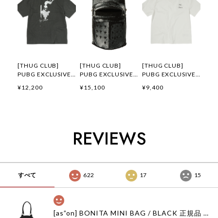
[THUG CLUB]
[THUG CLUB]
[THUG CLUB]
PUBG EXCLUSIVE
PUBG EXCLUSIVE
PUBG EXCLUSIVE
GLADIATOR T-
LAST SURVIVOR
LOGO T-SHIRT 正規
¥12,200
¥15,100
¥9,400
SHIRT 正規品 韓国
BALACLAVA 正規品
品 韓国ブランド 韓
ブランド 韓国通販
韓国ブランド 韓国通
国通販 韓国代行 韓
韓国代行 韓国ファッ
販 韓国代行 韓国フ
国ファッション サグ
ション サグクラブ
ァッション サグクラ
クラブ 日本 店舗
日本 店舗
ブ 日本 店舗
THUGCLUB
REVIEWS
THUGCLUB
THUGCLUB
すべて
622
17
15
[as”on] BONITA MINI BAG / BLACK 正規品 韓国ブランド 韓国通販 韓国代行 韓国ファッション as on ason エズオン アズオン