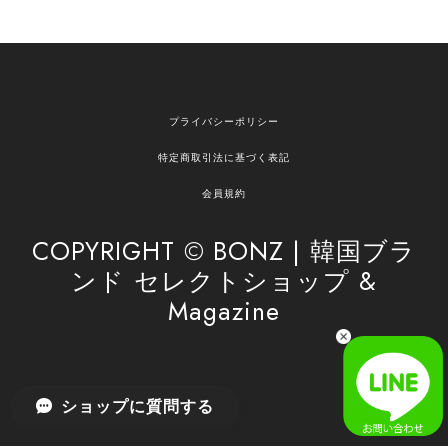
欲しかったものが買えて嬉しいです！ またお願いします。
嬉しいレビューをありがとうございます！ ご希望
プライバシーポリシー
の商品のお手伝いができ、喜んでいただけて大変
嬉しく思います。 これからもお客様のお買い物を
特定商取引法に基づく表記
安心してお任せいただけるよう、丁寧な対応を心
がけてまいります。 また気になる商品がございま
会員規約
したら、ぜひお気軽にご利用くださいꕤ︎︎ またのご
利用を心よりお待ちしております。
COPYRIGHT © BONZ | 韓国ブラ
ンド セレクトショップ &
Magazine
[SAN SAN GEAR] AR UTILITY JACKET RAIN CAMO 正規品 韓国ブランド 韓国通販 韓国代行 韓国ファッション sansan san san サンサンギア 日本 店舗
1
2026/04/03
無事届きました！ LINEでの問い合わせも対応が早く優しくて
ショップに質問する
とてもよかったです！