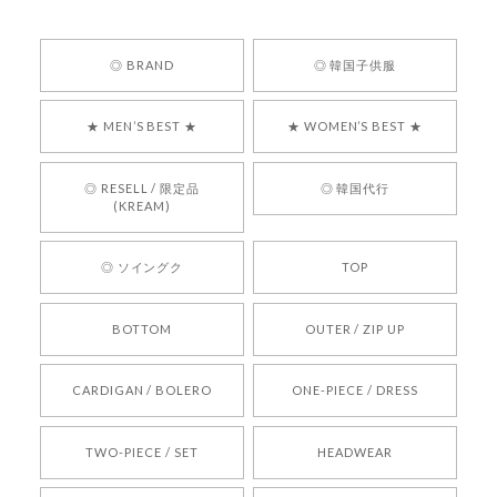
安心でした!!
嬉しいレビューをありがとうございます！ 商品を
◎ BRAND
◎ 韓国子供服
気に入っていただけたようで、大変嬉しく思いま
す！ また、お問い合わせ対応についても温かいお
★ MEN’S BEST ★
★ WOMEN’S BEST ★
言葉をいただきありがとうございます。安心して
お買い物いただけたとのこと、何より嬉しいで
す。 これからも迅速かつ丁寧な対応を心がけ、安
◎ RESELL / 限定品
◎ 韓国代行
心してご利用いただけるショップを目指してまい
(KREAM)
ります。 また気になる商品がございましたら、ぜ
ひお気軽にご利用くださいꕤ︎︎ またのご利用を心よ
◎ ソイングク
TOP
りお待ちしております。
BOTTOM
OUTER / ZIP UP
[REQUEST] BONZ PRESENTS 26041731 (rq) bz26041731 韓国代行 韓国ブランド 正規品
CARDIGAN / BOLERO
ONE-PIECE / DRESS
2026/05/24
TWO-PIECE / SET
HEADWEAR