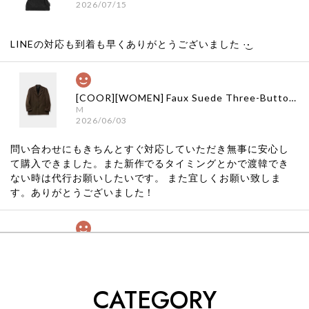
2026/07/15
LINEの対応も到着も早くありがとうございました‪ ·͜·
[COOR][WOMEN] Faux Suede Three-Button Blazer (Dark Brown) 正規品 韓国ブランド 韓国通販 韓国代行 韓国ファッション クール クーア クアー 日本 店舗
M
2026/06/03
問い合わせにもきちんとすぐ対応していただき無事に安心し
て購入できました。また新作でるタイミングとかで渡韓でき
ない時は代行お願いしたいです。 また宜しくお願い致しま
す。ありがとうございました！
[COYSEIO] COY BUMBLE SNEAKERS GREY 正規品 韓国ブランド 韓国通販 韓国代行 韓国ファッション コイセイオ 日本 店舗
260
2026/05/24
CATEGORY
くっそかわいいし、ショップの問い合わせも返事がはやくて