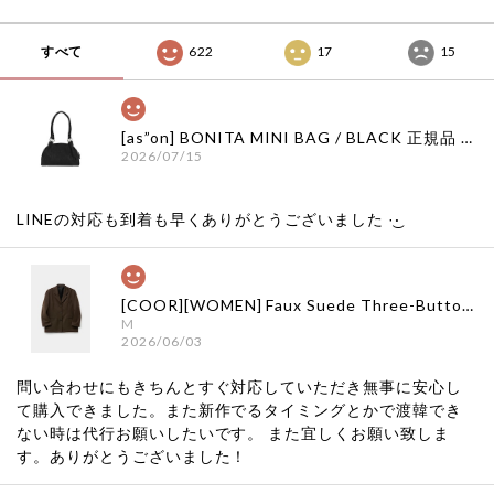
すべて
622
17
15
[as”on] BONITA MINI BAG / BLACK 正規品 韓国ブランド 韓国通販 韓国代行 韓国ファッション as on ason エズオン アズオン
2026/07/15
LINEの対応も到着も早くありがとうございました‪ ·͜·
[COOR][WOMEN] Faux Suede Three-Button Blazer (Dark Brown) 正規品 韓国ブランド 韓国通販 韓国代行 韓国ファッション クール クーア クアー 日本 店舗
M
2026/06/03
問い合わせにもきちんとすぐ対応していただき無事に安心し
て購入できました。また新作でるタイミングとかで渡韓でき
ない時は代行お願いしたいです。 また宜しくお願い致しま
す。ありがとうございました！