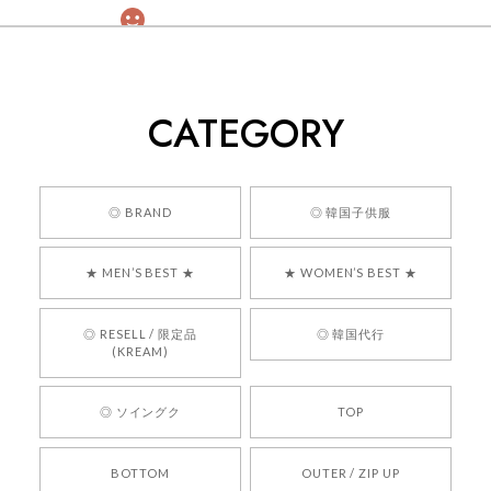
[COYSEIO] COY BUMBLE SNEAKERS GREY 正規品 韓国ブランド 韓国通販 韓国代行 韓国ファッション コイセイオ 日本 店舗
260
2026/05/24
CATEGORY
くっそかわいいし、ショップの問い合わせも返事がはやくて
安心でした!!
嬉しいレビューをありがとうございます！ 商品を
◎ BRAND
◎ 韓国子供服
気に入っていただけたようで、大変嬉しく思いま
す！ また、お問い合わせ対応についても温かいお
★ MEN’S BEST ★
★ WOMEN’S BEST ★
言葉をいただきありがとうございます。安心して
お買い物いただけたとのこと、何より嬉しいで
す。 これからも迅速かつ丁寧な対応を心がけ、安
◎ RESELL / 限定品
◎ 韓国代行
心してご利用いただけるショップを目指してまい
(KREAM)
ります。 また気になる商品がございましたら、ぜ
ひお気軽にご利用くださいꕤ︎︎ またのご利用を心よ
◎ ソイングク
TOP
りお待ちしております。
BOTTOM
OUTER / ZIP UP