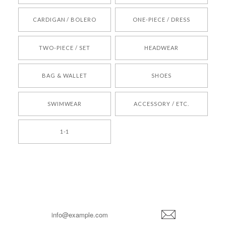
[REQUEST] BONZ PRESENTS 26041731 (rq) bz26041731 韓国代行 韓国ブランド 正規品
CARDIGAN / BOLERO
ONE-PIECE / DRESS
2026/05/24
TWO-PIECE / SET
HEADWEAR
[COYSEIO] COY BUMBLE SNEAKERS BROWN 正規品 韓国ブランド 韓国通販 韓国代行 韓国ファッション コイセイオ 日本 店舗
BAG & WALLET
SHOES
250
2026/05/24
SWIMWEAR
ACCESSORY / ETC.
[TENSE DANCE] Wool stripe backpack_black 正規品 韓国ブランド 韓国通販 韓国代行 韓国ファッション 日本 テンスダンス
1-1
2026/04/14
孫ちゃん喜んでました。。 良かったです。
嬉しいレビューをありがとうございます！ これか
らも安心してご利用いただけるよう、丁寧な対応
登
を心がけてまいります。 またお探しの商品がござ
録
いましたら、ぜひお気軽にご利用くださいꕤ︎︎ また