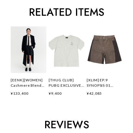
RELATED ITEMS
[EENK][WOMEN]
[THUG CLUB]
[XLIM] EP.9
Cashmere Blend
PUBG EXCLUSIVE
SYNOPSIS 01
Belted Coat (Black)
LOGO T-SHIRT 正規
SHORTS BROWN 正
¥133,400
¥9,400
¥42,085
正規品 韓国ブランド
品 韓国ブランド 韓
規品 韓国ブランド
韓国通販 韓国代行
国通販 韓国代行 韓
韓国通販 韓国代行
韓国ファッション イ
国ファッション サグ
韓国ファッション
ンク 日本 店舗
クラブ 日本 店舗
XLIM エクスリム 日
THUGCLUB
本 店舗
REVIEWS