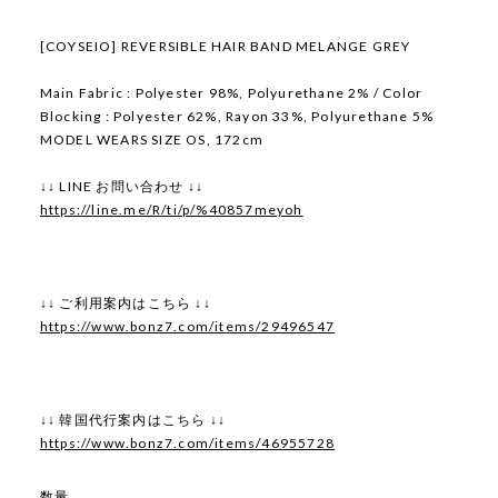
[COYSEIO] REVERSIBLE HAIR BAND MELANGE GREY
Main Fabric : Polyester 98%, Polyurethane 2% / Color
Blocking : Polyester 62%, Rayon 33%, Polyurethane 5%
MODEL WEARS SIZE OS, 172cm
↓↓ LINE お問い合わせ ↓↓
https://line.me/R/ti/p/%40857meyoh
↓↓ ご利用案内はこちら ↓↓
https://www.bonz7.com/items/29496547
↓↓ 韓国代行案内はこちら ↓↓
https://www.bonz7.com/items/46955728
数量