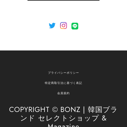
のご利用を心よりお待ちしております。
[NOTHING WRITTEN][MEN] Henleyneck organic stripe t-shirt (Stripe, M) 正規品 韓国ブランド 韓国通販 韓国代行 韓国ファッション ナッシングリトゥン 日本 店舗
2026/04/12
欲しかったものが買えて嬉しいです！ またお願いします。
嬉しいレビューをありがとうございます！ ご希望
プライバシーポリシー
の商品のお手伝いができ、喜んでいただけて大変
嬉しく思います。 これからもお客様のお買い物を
特定商取引法に基づく表記
安心してお任せいただけるよう、丁寧な対応を心
がけてまいります。 また気になる商品がございま
会員規約
したら、ぜひお気軽にご利用くださいꕤ︎︎ またのご
利用を心よりお待ちしております。
COPYRIGHT © BONZ | 韓国ブラ
ンド セレクトショップ &
Magazine