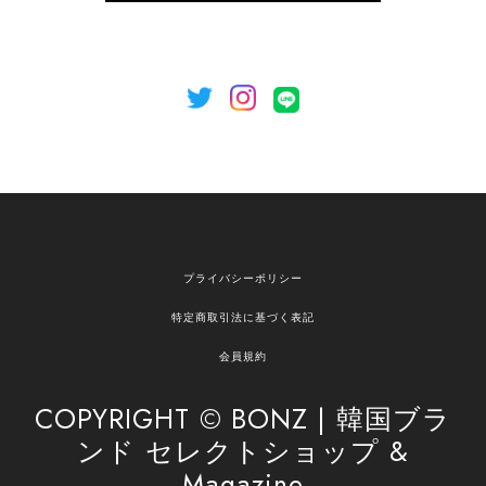
のご利用を心よりお待ちしております。
[NOTHING WRITTEN][MEN] Henleyneck organic stripe t-shirt (Stripe, M) 正規品 韓国ブランド 韓国通販 韓国代行 韓国ファッション ナッシングリトゥン 日本 店舗
2026/04/12
欲しかったものが買えて嬉しいです！ またお願いします。
嬉しいレビューをありがとうございます！ ご希望
プライバシーポリシー
の商品のお手伝いができ、喜んでいただけて大変
嬉しく思います。 これからもお客様のお買い物を
特定商取引法に基づく表記
安心してお任せいただけるよう、丁寧な対応を心
がけてまいります。 また気になる商品がございま
会員規約
したら、ぜひお気軽にご利用くださいꕤ︎︎ またのご
利用を心よりお待ちしております。
COPYRIGHT © BONZ | 韓国ブラ
ンド セレクトショップ &
Magazine