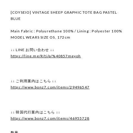
[COYSEIO] VINTAGE SHEEP GRAPHIC TOTE BAG PASTEL
BLUE
Main Fabric : Polyurethane 100% / Lining : Polyester 100%
MODEL WEARS SIZE OS, 172cm
↓↓ LINE お問い合わせ ↓↓
https://line.me/R/ti/p/%40857meyoh
↓↓ ご利用案内はこちら ↓↓
https://www.bonz7.com/items/29496547
↓↓ 韓国代行案内はこちら ↓↓
https://www.bonz7.com/items/46955728
数量