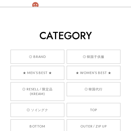
[COYSEIO] COY BUMBLE SNEAKERS GREY 正規品 韓国ブランド 韓国通販 韓国代行 韓国ファッション コイセイオ 日本 店舗
260
2026/05/24
CATEGORY
くっそかわいいし、ショップの問い合わせも返事がはやくて
安心でした!!
嬉しいレビューをありがとうございます！ 商品を
◎ BRAND
◎ 韓国子供服
気に入っていただけたようで、大変嬉しく思いま
す！ また、お問い合わせ対応についても温かいお
★ MEN’S BEST ★
★ WOMEN’S BEST ★
言葉をいただきありがとうございます。安心して
お買い物いただけたとのこと、何より嬉しいで
す。 これからも迅速かつ丁寧な対応を心がけ、安
◎ RESELL / 限定品
◎ 韓国代行
心してご利用いただけるショップを目指してまい
(KREAM)
ります。 また気になる商品がございましたら、ぜ
ひお気軽にご利用くださいꕤ︎︎ またのご利用を心よ
◎ ソイングク
TOP
りお待ちしております。
BOTTOM
OUTER / ZIP UP