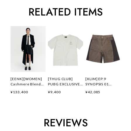
RELATED ITEMS
[EENK][WOMEN]
[THUG CLUB]
[XLIM] EP.9
Cashmere Blend
PUBG EXCLUSIVE
SYNOPSIS 01
Belted Coat (Black)
LOGO T-SHIRT 正規
SHORTS BROWN 正
¥133,400
¥9,400
¥42,085
正規品 韓国ブランド
品 韓国ブランド 韓
規品 韓国ブランド
韓国通販 韓国代行
国通販 韓国代行 韓
韓国通販 韓国代行
韓国ファッション イ
国ファッション サグ
韓国ファッション
ンク 日本 店舗
クラブ 日本 店舗
XLIM エクスリム 日
THUGCLUB
本 店舗
REVIEWS