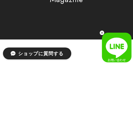
[SAN SAN GEAR] AR UTILITY JACKET RAIN CAMO 正規品 韓国ブランド 韓国通販 韓国代行 韓国ファッション sansan san san サンサンギア 日本 店舗
1
2026/04/03
無事届きました！ LINEでの問い合わせも対応が早く優しくて
とてもよかったです！
嬉しいレビューをありがとうございます！ 無事に
ショップに質問する
商品をお届けできて安心いたしました。 また、
LINEでのお問い合わせ対応についても温かいお言
葉をいただき、大変嬉しく思います！ これからも
安心してご利用いただけるよう、迅速かつ丁寧な
対応を心がけてまいります。 またお探しの商品が
ございましたら、ぜひお気軽にご相談くださいꕤ︎︎
またのご利用を心よりお待ちしております。
[MSCHF] ANATOMIE JEAN_BLUE GREY ミスチーフ 正規品 韓国ブランド 韓国ファッション 韓国代行 韓国通販 mischief 日本 店舗
S
2026/03/19