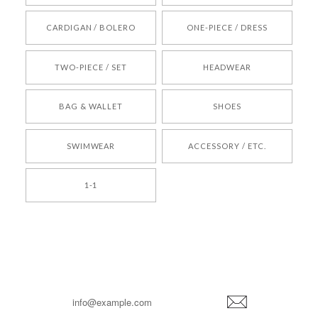
[REQUEST] BONZ PRESENTS 26041731 (rq) bz26041731 韓国代行 韓国ブランド 正規品
CARDIGAN / BOLERO
ONE-PIECE / DRESS
2026/05/24
TWO-PIECE / SET
HEADWEAR
[COYSEIO] COY BUMBLE SNEAKERS BROWN 正規品 韓国ブランド 韓国通販 韓国代行 韓国ファッション コイセイオ 日本 店舗
BAG & WALLET
SHOES
250
2026/05/24
SWIMWEAR
ACCESSORY / ETC.
[TENSE DANCE] Wool stripe backpack_black 正規品 韓国ブランド 韓国通販 韓国代行 韓国ファッション 日本 テンスダンス
1-1
2026/04/14
孫ちゃん喜んでました。。 良かったです。
嬉しいレビューをありがとうございます！ これか
らも安心してご利用いただけるよう、丁寧な対応
登
を心がけてまいります。 またお探しの商品がござ
録
いましたら、ぜひお気軽にご利用くださいꕤ︎︎ また