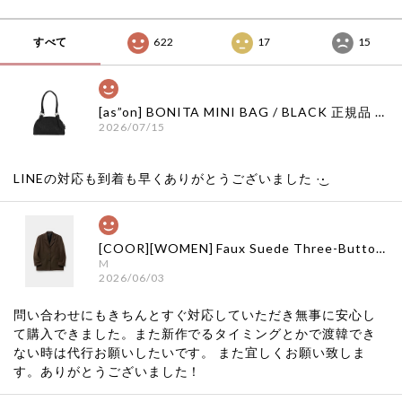
すべて
622
17
15
[as”on] BONITA MINI BAG / BLACK 正規品 韓国ブランド 韓国通販 韓国代行 韓国ファッション as on ason エズオン アズオン
2026/07/15
LINEの対応も到着も早くありがとうございました‪ ·͜·
[COOR][WOMEN] Faux Suede Three-Button Blazer (Dark Brown) 正規品 韓国ブランド 韓国通販 韓国代行 韓国ファッション クール クーア クアー 日本 店舗
M
2026/06/03
問い合わせにもきちんとすぐ対応していただき無事に安心し
て購入できました。また新作でるタイミングとかで渡韓でき
ない時は代行お願いしたいです。 また宜しくお願い致しま
す。ありがとうございました！