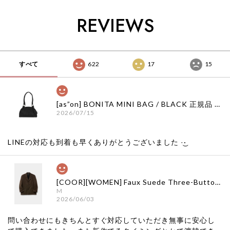
ンク 日本 店舗
クラブ 日本 店舗
XLIM エクスリム 日
THUGCLUB
本 店舗
REVIEWS
すべて
622
17
15
[as”on] BONITA MINI BAG / BLACK 正規品 韓国ブランド 韓国通販 韓国代行 韓国ファッション as on ason エズオン アズオン
2026/07/15
LINEの対応も到着も早くありがとうございました‪ ·͜·
[COOR][WOMEN] Faux Suede Three-Button Blazer (Dark Brown) 正規品 韓国ブランド 韓国通販 韓国代行 韓国ファッション クール クーア クアー 日本 店舗
M
2026/06/03
問い合わせにもきちんとすぐ対応していただき無事に安心し