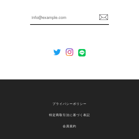
嬉しいレビューをありがとうございます！ これか
らも安心してご利用いただけるよう、丁寧な対応
登
を心がけてまいります。 またお探しの商品がござ
録
いましたら、ぜひお気軽にご利用くださいꕤ︎︎ また
のご利用を心よりお待ちしております。
[NOTHING WRITTEN][MEN] Henleyneck organic stripe t-shirt (Stripe, M) 正規品 韓国ブランド 韓国通販 韓国代行 韓国ファッション ナッシングリトゥン 日本 店舗
2026/04/12
欲しかったものが買えて嬉しいです！ またお願いします。
嬉しいレビューをありがとうございます！ ご希望
プライバシーポリシー
の商品のお手伝いができ、喜んでいただけて大変
嬉しく思います。 これからもお客様のお買い物を
特定商取引法に基づく表記
安心してお任せいただけるよう、丁寧な対応を心
がけてまいります。 また気になる商品がございま
会員規約
したら、ぜひお気軽にご利用くださいꕤ︎︎ またのご
利用を心よりお待ちしております。