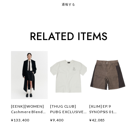
通報する
RELATED ITEMS
[EENK][WOMEN]
[THUG CLUB]
[XLIM] EP.9
Cashmere Blend
PUBG EXCLUSIVE
SYNOPSIS 01
Belted Coat (Black)
LOGO T-SHIRT 正規
SHORTS BROWN 正
¥133,400
¥9,400
¥42,085
正規品 韓国ブランド
品 韓国ブランド 韓
規品 韓国ブランド
韓国通販 韓国代行
国通販 韓国代行 韓
韓国通販 韓国代行
韓国ファッション イ
国ファッション サグ
韓国ファッション