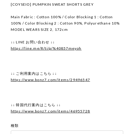
[COYSEIO] PUMPKIN SWEAT SHORTS GREY
Main Fabric : Cotton 100% / Color Blocking 1 : Cotton
100% / Color Blocking 2 : Cotton 90%, Polyurethane 10%
MODEL WEARS SIZE 2, 172cm
↓↓ LINE お問い合わせ ↓↓
https://line.me/R/ti/p/%40857meyoh
↓↓ ご利用案内はこちら ↓↓
https://www.bonz7.com/items/29496547
↓↓ 韓国代行案内はこちら ↓↓
https://www.bonz7.com/items/46955728
種類