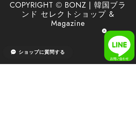
COPYRIGHT © BONZ | 韓国ブラ
ンド セレクトショップ &
Magazine
[SAN SAN GEAR] AR UTILITY JACKET RAIN CAMO 正規品 韓国ブランド 韓国通販 韓国代行 韓国ファッション sansan san san サンサンギア 日本 店舗
1
2026/04/03
無事届きました！ LINEでの問い合わせも対応が早く優しくて
ショップに質問する
とてもよかったです！
嬉しいレビューをありがとうございます！ 無事に
商品をお届けできて安心いたしました。 また、
LINEでのお問い合わせ対応についても温かいお言
葉をいただき、大変嬉しく思います！ これからも
安心してご利用いただけるよう、迅速かつ丁寧な
対応を心がけてまいります。 またお探しの商品が
ございましたら、ぜひお気軽にご相談くださいꕤ︎︎
またのご利用を心よりお待ちしております。