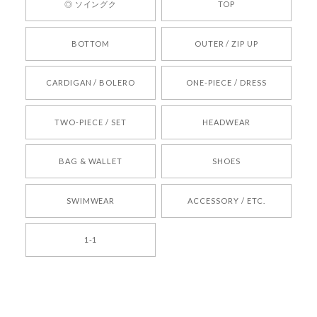
◎ ソイングク
TOP
りお待ちしております。
BOTTOM
OUTER / ZIP UP
[REQUEST] BONZ PRESENTS 26041731 (rq) bz26041731 韓国代行 韓国ブランド 正規品
CARDIGAN / BOLERO
ONE-PIECE / DRESS
2026/05/24
TWO-PIECE / SET
HEADWEAR
[COYSEIO] COY BUMBLE SNEAKERS BROWN 正規品 韓国ブランド 韓国通販 韓国代行 韓国ファッション コイセイオ 日本 店舗
BAG & WALLET
SHOES
250
2026/05/24
SWIMWEAR
ACCESSORY / ETC.
[TENSE DANCE] Wool stripe backpack_black 正規品 韓国ブランド 韓国通販 韓国代行 韓国ファッション 日本 テンスダンス
1-1
2026/04/14
孫ちゃん喜んでました。。 良かったです。