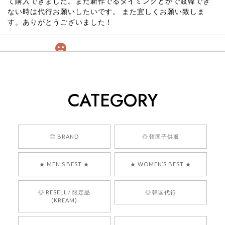
て購入できました。また新作でるタイミングとかで渡韓でき
ない時は代行お願いしたいです。 また宜しくお願い致しま
す。ありがとうございました！
[COYSEIO] COY BUMBLE SNEAKERS GREY 正規品 韓国ブランド 韓国通販 韓国代行 韓国ファッション コイセイオ 日本 店舗
260
2026/05/24
CATEGORY
くっそかわいいし、ショップの問い合わせも返事がはやくて
安心でした!!
嬉しいレビューをありがとうございます！ 商品を
◎ BRAND
◎ 韓国子供服
気に入っていただけたようで、大変嬉しく思いま
す！ また、お問い合わせ対応についても温かいお
★ MEN’S BEST ★
★ WOMEN’S BEST ★
言葉をいただきありがとうございます。安心して
お買い物いただけたとのこと、何より嬉しいで
す。 これからも迅速かつ丁寧な対応を心がけ、安
◎ RESELL / 限定品
◎ 韓国代行
心してご利用いただけるショップを目指してまい
(KREAM)
ります。 また気になる商品がございましたら、ぜ
ひお気軽にご利用くださいꕤ︎︎ またのご利用を心よ