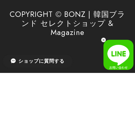
したら、ぜひお気軽にご利用くださいꕤ︎︎ またのご
利用を心よりお待ちしております。
COPYRIGHT © BONZ | 韓国ブラ
ンド セレクトショップ &
Magazine
[SAN SAN GEAR] AR UTILITY JACKET RAIN CAMO 正規品 韓国ブランド 韓国通販 韓国代行 韓国ファッション sansan san san サンサンギア 日本 店舗
1
2026/04/03
無事届きました！ LINEでの問い合わせも対応が早く優しくて
ショップに質問する
とてもよかったです！
嬉しいレビューをありがとうございます！ 無事に
商品をお届けできて安心いたしました。 また、
LINEでのお問い合わせ対応についても温かいお言
葉をいただき、大変嬉しく思います！ これからも
安心してご利用いただけるよう、迅速かつ丁寧な
対応を心がけてまいります。 またお探しの商品が
ございましたら、ぜひお気軽にご相談くださいꕤ︎︎
またのご利用を心よりお待ちしております。