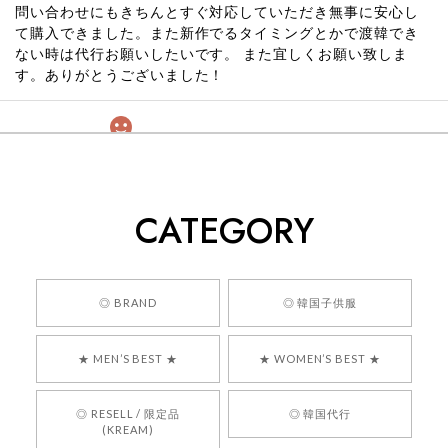
問い合わせにもきちんとすぐ対応していただき無事に安心し
て購入できました。また新作でるタイミングとかで渡韓でき
ない時は代行お願いしたいです。 また宜しくお願い致しま
す。ありがとうございました！
[COYSEIO] COY BUMBLE SNEAKERS GREY 正規品 韓国ブランド 韓国通販 韓国代行 韓国ファッション コイセイオ 日本 店舗
260
2026/05/24
CATEGORY
くっそかわいいし、ショップの問い合わせも返事がはやくて
安心でした!!
嬉しいレビューをありがとうございます！ 商品を
◎ BRAND
◎ 韓国子供服
気に入っていただけたようで、大変嬉しく思いま
す！ また、お問い合わせ対応についても温かいお
★ MEN’S BEST ★
★ WOMEN’S BEST ★
言葉をいただきありがとうございます。安心して
お買い物いただけたとのこと、何より嬉しいで
す。 これからも迅速かつ丁寧な対応を心がけ、安
◎ RESELL / 限定品
◎ 韓国代行
心してご利用いただけるショップを目指してまい
(KREAM)