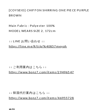
[COYSEIO] CHIFFON SHIRRING ONE PIECE PURPLE
BROWN
Main Fabric : Polyester 100%
MODEL WEARS SIZE 2, 172cm
↓↓ LINE お問い合わせ ↓↓
https://line.me/R/ti/p/%40857meyoh
↓↓ ご利用案内はこちら ↓↓
https://www.bonz7.com/items/29496547
↓↓ 韓国代行案内はこちら ↓↓
https://www.bonz7.com/items/46955728
種類