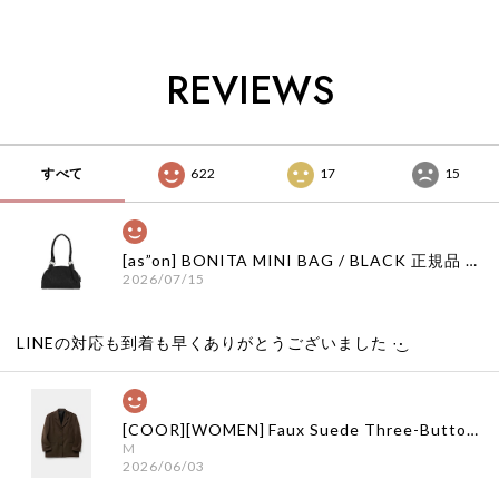
韓国通販 韓国代行
国通販 韓国代行 韓
韓国通販 韓国代行
韓国ファッション イ
国ファッション サグ
韓国ファッション
ンク 日本 店舗
クラブ 日本 店舗
XLIM エクスリム 日
THUGCLUB
本 店舗
REVIEWS
すべて
622
17
15
[as”on] BONITA MINI BAG / BLACK 正規品 韓国ブランド 韓国通販 韓国代行 韓国ファッション as on ason エズオン アズオン
2026/07/15
LINEの対応も到着も早くありがとうございました‪ ·͜·
[COOR][WOMEN] Faux Suede Three-Button Blazer (Dark Brown) 正規品 韓国ブランド 韓国通販 韓国代行 韓国ファッション クール クーア クアー 日本 店舗
M
2026/06/03