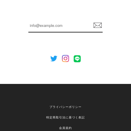
嬉しいレビューをありがとうございます！ これか
らも安心してご利用いただけるよう、丁寧な対応
登
を心がけてまいります。 またお探しの商品がござ
録
いましたら、ぜひお気軽にご利用くださいꕤ︎︎ また
のご利用を心よりお待ちしております。
[NOTHING WRITTEN][MEN] Henleyneck organic stripe t-shirt (Stripe, M) 正規品 韓国ブランド 韓国通販 韓国代行 韓国ファッション ナッシングリトゥン 日本 店舗
2026/04/12
欲しかったものが買えて嬉しいです！ またお願いします。
嬉しいレビューをありがとうございます！ ご希望
プライバシーポリシー
の商品のお手伝いができ、喜んでいただけて大変
嬉しく思います。 これからもお客様のお買い物を
特定商取引法に基づく表記
安心してお任せいただけるよう、丁寧な対応を心
がけてまいります。 また気になる商品がございま
会員規約