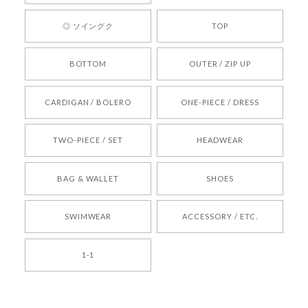
ります。 また気になる商品がございましたら、ぜ
ひお気軽にご利用くださいꕤ︎︎ またのご利用を心よ
◎ ソイングク
TOP
りお待ちしております。
BOTTOM
OUTER / ZIP UP
[REQUEST] BONZ PRESENTS 26041731 (rq) bz26041731 韓国代行 韓国ブランド 正規品
CARDIGAN / BOLERO
ONE-PIECE / DRESS
2026/05/24
TWO-PIECE / SET
HEADWEAR
[COYSEIO] COY BUMBLE SNEAKERS BROWN 正規品 韓国ブランド 韓国通販 韓国代行 韓国ファッション コイセイオ 日本 店舗
BAG & WALLET
SHOES
250
2026/05/24
SWIMWEAR
ACCESSORY / ETC.
[TENSE DANCE] Wool stripe backpack_black 正規品 韓国ブランド 韓国通販 韓国代行 韓国ファッション 日本 テンスダンス
1-1
2026/04/14
孫ちゃん喜んでました。。 良かったです。