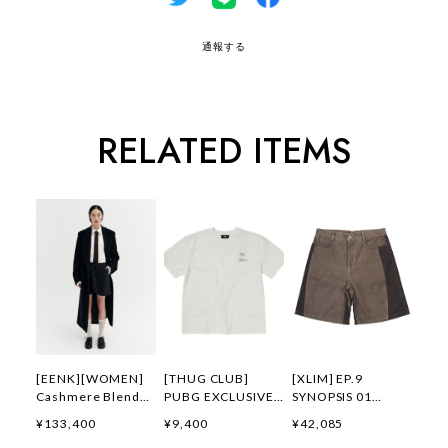
通報する
RELATED ITEMS
[EENK][WOMEN]
[THUG CLUB]
[XLIM] EP.9
Cashmere Blend
PUBG EXCLUSIVE
SYNOPSIS 01
Belted Coat (Black)
LOGO T-SHIRT 正規
SHORTS BROWN 正
¥133,400
¥9,400
¥42,085
正規品 韓国ブランド
品 韓国ブランド 韓
規品 韓国ブランド