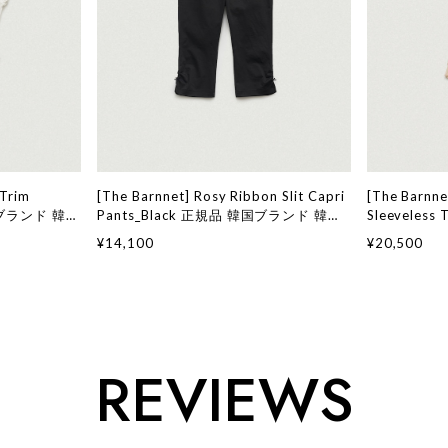
 Trim
[The Barnnet] Rosy Ribbon Slit Capri
[The Barnne
韓国ブランド 韓国
Pants_Black 正規品 韓国ブランド 韓国
Sleeveles
ョン ザ バー
通販 韓国代行 韓国ファッション ザ バー
ンド 韓国通
¥14,100
¥20,500
店舗
ネット ザバーネット 日本 店舗
ン ザ バーネ
舗
REVIEWS