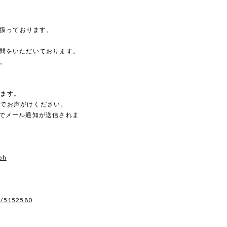
を扱っております。
時間をいただいております。
す。
。
します。
のでお声がけください。
動でメール通知が送信されま
oh
s/5152580