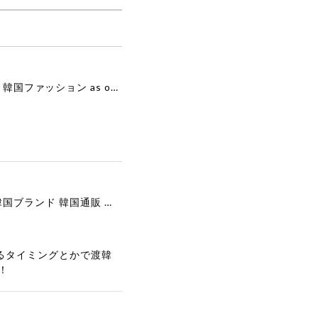
[as”on] BONITA MINI BAG / BLACK 正規品 韓国ブランド 韓国通販 韓国代行 韓国ファッション as on ason エズオン アズオン
[COOR][WOMEN] Faux Suede Three-Button Blazer (Dark Brown) 正規品 韓国ブランド 韓国通販 韓国代行 韓国ファッション クール クーア クアー 日本 店舗
るタイミングとかで渡韓
！