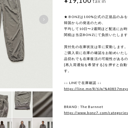
¥19,100
tax in
★ BONZは100%公式の正規品のみ
韓国からの発送のため、
平均して10日〜2週間ほど配送にお
関税は当店BONZにて負担いたしま
買付先の在庫状況は常に変動します
ご購入前に在庫の確認をお勧めいた
品切れでも在庫復活の可能性がある
[再入荷通知を希望する]を押すと自
す。
↓↓ LINEで在庫確認 ↓↓
https://line.me/R/ti/p/%40857mey
BRAND : The Barnnet
https://www.bonz7.com/categorie