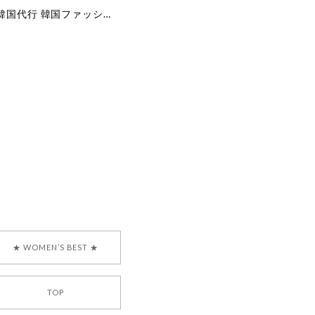
[COYSEIO] COY BUMBLE SNEAKERS GREY 正規品 韓国ブランド 韓国通販 韓国代行 韓国ファッション コイセイオ 日本 店舗
で、大変嬉しく思いま
ございます。安心して
な対応を心がけ、安心
ございましたら、ぜひ
韓国ブランド 正規品
★ WOMEN’S BEST ★
TOP