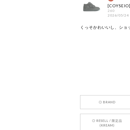
260
2026/05/24
くっそかわいいし、ショ
嬉しいレビ
す！ また
お買い物い
してご利用
お気軽にご
[REQUEST
◎ BRAND
2026/05/24
◎ RESELL / 限定品
(KREAM)