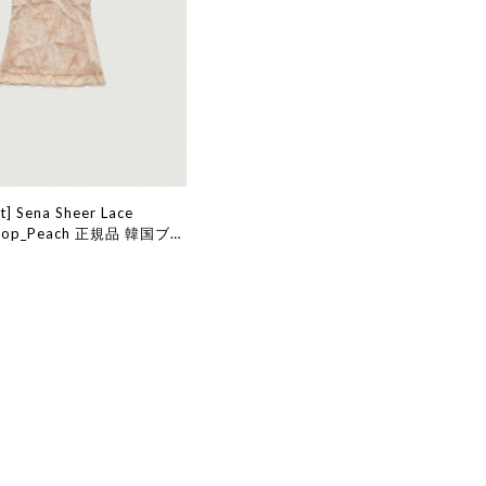
t] Sena Sheer Lace
s Top_Peach 正規品 韓国ブラ
販 韓国代行 韓国ファッショ
ット ザバーネット 日本 店