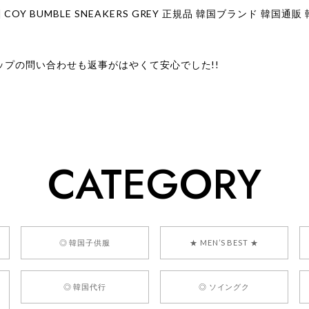
ップの問い合わせも返事がはやくて安心でした!!
ューをありがとうございます！ 商品を気に入っていただけたよう
、お問い合わせ対応についても温かいお言葉をいただきありがとう
ただけたとのこと、何より嬉しいです。 これからも迅速かつ丁寧
いただけるショップを目指してまいります。 また気になる商品が
CATEGORY
利用くださいꕤ︎︎ またのご利用を心よりお待ちしております。
] BONZ PRESENTS 26041731 (rq) bz26041731 韓国代行 
◎ 韓国子供服
★ MEN’S BEST ★
◎ 韓国代行
◎ ソイングク