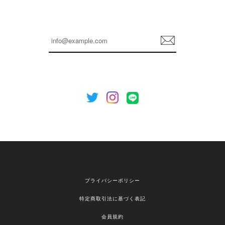
嬉しいレビューをありがとうございます！ これか
らも安心してご利用いただけるよう、丁寧な対応
登
を心がけてまいります。 またお探しの商品がござ
録
いましたら、ぜひお気軽にご利用くださいꕤ︎︎ また
のご利用を心よりお待ちしております。
[NOTHING WRITTEN][MEN] Henleyneck organic stripe t-shirt (Stripe, M) 正規品 韓国ブランド 韓国通販 韓国代行 韓国ファッション ナッシングリトゥン 日本 店舗
2026/04/12
欲しかったものが買えて嬉しいです！ またお願いします。
嬉しいレビューをありがとうございます！ ご希望
プライバシーポリシー
の商品のお手伝いができ、喜んでいただけて大変
嬉しく思います。 これからもお客様のお買い物を
特定商取引法に基づく表記
安心してお任せいただけるよう、丁寧な対応を心
がけてまいります。 また気になる商品がございま
会員規約
したら、ぜひお気軽にご利用くださいꕤ︎︎ またのご