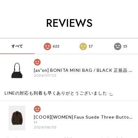
国ファッション ザ
ァッション ザ バー
販 韓国代行 韓国フ
バーネット ザバーネ
ネット ザバーネット
ァッション ザ バー
ット 日本 店舗
日本 店舗
ネット ザバーネット
REVIEWS
日本 店舗
すべて
622
17
15
[as”on] BONITA MINI BAG / BLACK 正規品 韓国ブランド 韓国通販 韓国代行 韓国ファッション as on ason エズオン アズオン
2026/07/15
LINEの対応も到着も早くありがとうございました‪ ·͜·
[COOR][WOMEN] Faux Suede Three-Button Blazer (Dark Brown) 正規品 韓国ブランド 韓国通販 韓国代行 韓国ファッション クール クーア クアー 日本 店舗
M
2026/06/03