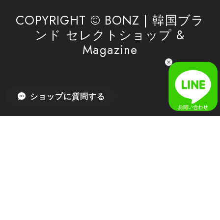
利用を心よりお待ちしております。
COPYRIGHT © BONZ | 韓国ブラ
ンド セレクトショップ &
Magazine
[SAN SAN GEAR] AR UTILITY JACKET RAIN CAMO 正規品 韓国ブランド 韓国通販 韓国代行 韓国ファッション sansan san san サンサンギア 日本 店舗
1
2026/04/03
無事届きました！ LINEでの問い合わせも対応が早く優しくて
ショップに質問する
とてもよかったです！
嬉しいレビューをありがとうございます！ 無事に
商品をお届けできて安心いたしました。 また、
LINEでのお問い合わせ対応についても温かいお言
葉をいただき、大変嬉しく思います！ これからも
安心してご利用いただけるよう、迅速かつ丁寧な
対応を心がけてまいります。 またお探しの商品が
ございましたら、ぜひお気軽にご相談くださいꕤ︎︎
またのご利用を心よりお待ちしております。