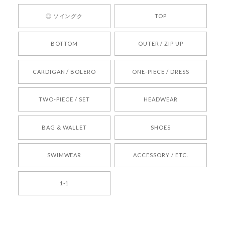
ひお気軽にご利用くださいꕤ︎︎ またのご利用を心よ
◎ ソイングク
TOP
りお待ちしております。
BOTTOM
OUTER / ZIP UP
[REQUEST] BONZ PRESENTS 26041731 (rq) bz26041731 韓国代行 韓国ブランド 正規品
CARDIGAN / BOLERO
ONE-PIECE / DRESS
2026/05/24
TWO-PIECE / SET
HEADWEAR
[COYSEIO] COY BUMBLE SNEAKERS BROWN 正規品 韓国ブランド 韓国通販 韓国代行 韓国ファッション コイセイオ 日本 店舗
BAG & WALLET
SHOES
250
2026/05/24
SWIMWEAR
ACCESSORY / ETC.
[TENSE DANCE] Wool stripe backpack_black 正規品 韓国ブランド 韓国通販 韓国代行 韓国ファッション 日本 テンスダンス
1-1
2026/04/14
孫ちゃん喜んでました。。 良かったです。