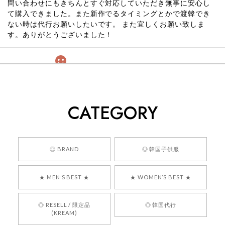
問い合わせにもきちんとすぐ対応していただき無事に安心し
て購入できました。また新作でるタイミングとかで渡韓でき
ない時は代行お願いしたいです。 また宜しくお願い致しま
す。ありがとうございました！
[COYSEIO] COY BUMBLE SNEAKERS GREY 正規品 韓国ブランド 韓国通販 韓国代行 韓国ファッション コイセイオ 日本 店舗
260
2026/05/24
CATEGORY
くっそかわいいし、ショップの問い合わせも返事がはやくて
安心でした!!
嬉しいレビューをありがとうございます！ 商品を
◎ BRAND
◎ 韓国子供服
気に入っていただけたようで、大変嬉しく思いま
す！ また、お問い合わせ対応についても温かいお
★ MEN’S BEST ★
★ WOMEN’S BEST ★
言葉をいただきありがとうございます。安心して
お買い物いただけたとのこと、何より嬉しいで
す。 これからも迅速かつ丁寧な対応を心がけ、安
◎ RESELL / 限定品
◎ 韓国代行
心してご利用いただけるショップを目指してまい
(KREAM)
ります。 また気になる商品がございましたら、ぜ