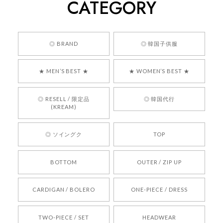
CATEGORY
くっそかわいいし、ショップの問い合わせも返事がはやくて
安心でした!!
嬉しいレビューをありがとうございます！ 商品を
◎ BRAND
◎ 韓国子供服
気に入っていただけたようで、大変嬉しく思いま
す！ また、お問い合わせ対応についても温かいお
★ MEN’S BEST ★
★ WOMEN’S BEST ★
言葉をいただきありがとうございます。安心して
お買い物いただけたとのこと、何より嬉しいで
す。 これからも迅速かつ丁寧な対応を心がけ、安
◎ RESELL / 限定品
◎ 韓国代行
心してご利用いただけるショップを目指してまい
(KREAM)
ります。 また気になる商品がございましたら、ぜ
ひお気軽にご利用くださいꕤ︎︎ またのご利用を心よ
◎ ソイングク
TOP
りお待ちしております。
BOTTOM
OUTER / ZIP UP
[REQUEST] BONZ PRESENTS 26041731 (rq) bz26041731 韓国代行 韓国ブランド 正規品
CARDIGAN / BOLERO
ONE-PIECE / DRESS
2026/05/24
TWO-PIECE / SET
HEADWEAR