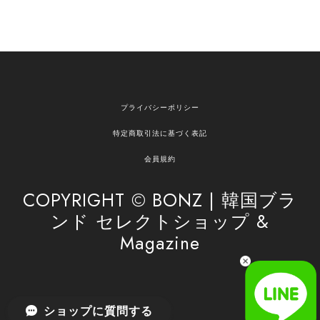
[NOTHING WRITTEN][MEN] Henleyneck organic stripe t-shirt (Stripe, M) 正規品 韓国ブランド 韓国通販 韓国代行 韓国ファッション ナッシングリトゥン 日本 店舗
2026/04/12
欲しかったものが買えて嬉しいです！ またお願いします。
嬉しいレビューをありがとうございます！ ご希望
プライバシーポリシー
の商品のお手伝いができ、喜んでいただけて大変
嬉しく思います。 これからもお客様のお買い物を
特定商取引法に基づく表記
安心してお任せいただけるよう、丁寧な対応を心
がけてまいります。 また気になる商品がございま
会員規約
したら、ぜひお気軽にご利用くださいꕤ︎︎ またのご
利用を心よりお待ちしております。
COPYRIGHT © BONZ | 韓国ブラ
ンド セレクトショップ &
Magazine
[SAN SAN GEAR] AR UTILITY JACKET RAIN CAMO 正規品 韓国ブランド 韓国通販 韓国代行 韓国ファッション sansan san san サンサンギア 日本 店舗
1
2026/04/03
無事届きました！ LINEでの問い合わせも対応が早く優しくて
ショップに質問する
とてもよかったです！