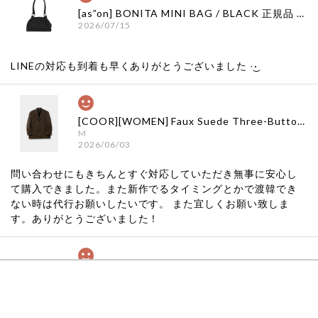
[as”on] BONITA MINI BAG / BLACK 正規品 韓国ブランド 韓国通販 韓国代行 韓国ファッション as on ason エズオン アズオン
2026/07/15
LINEの対応も到着も早くありがとうございました‪ ·͜·
[COOR][WOMEN] Faux Suede Three-Button Blazer (Dark Brown) 正規品 韓国ブランド 韓国通販 韓国代行 韓国ファッション クール クーア クアー 日本 店舗
M
2026/06/03
問い合わせにもきちんとすぐ対応していただき無事に安心し
て購入できました。また新作でるタイミングとかで渡韓でき
ない時は代行お願いしたいです。 また宜しくお願い致しま
す。ありがとうございました！
[COYSEIO] COY BUMBLE SNEAKERS GREY 正規品 韓国ブランド 韓国通販 韓国代行 韓国ファッション コイセイオ 日本 店舗
260
2026/05/24