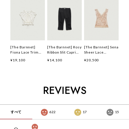
[The Barnnet]
[The Barnnet] Rosy
[The Barnnet] Sena
Fiona Lace Trim
Ribbon Slit Capri
Sheer Lace
Blouse_Ivory 正規
Pants_Black 正規品
Sleeveless
¥19,100
¥14,100
¥20,500
品 韓国ブランド 韓
韓国ブランド 韓国通
Top_Peach 正規品
国通販 韓国代行 韓
販 韓国代行 韓国フ
韓国ブランド 韓国通
国ファッション ザ
ァッション ザ バー
販 韓国代行 韓国フ
バーネット ザバーネ
ネット ザバーネット
ァッション ザ バー
ット 日本 店舗
日本 店舗
ネット ザバーネット
REVIEWS
日本 店舗
すべて
622
17
15