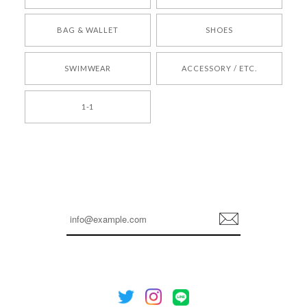
[COYSEIO] COY BUMBLE SNEAKERS BROWN 正規品 韓国ブランド 韓国通販 韓国代行 韓国ファッション コイセイオ 日本 店舗
BAG & WALLET
SHOES
250
2026/05/24
SWIMWEAR
ACCESSORY / ETC.
[TENSE DANCE] Wool stripe backpack_black 正規品 韓国ブランド 韓国通販 韓国代行 韓国ファッション 日本 テンスダンス
1-1
2026/04/14
孫ちゃん喜んでました。。 良かったです。
嬉しいレビューをありがとうございます！ これか
らも安心してご利用いただけるよう、丁寧な対応
登
を心がけてまいります。 またお探しの商品がござ
録
いましたら、ぜひお気軽にご利用くださいꕤ︎︎ また
のご利用を心よりお待ちしております。