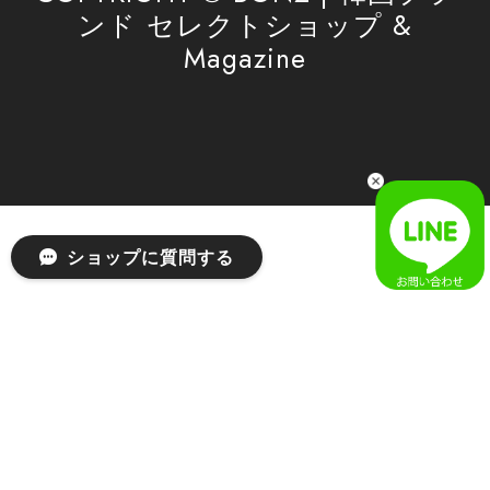
ンド セレクトショップ &
Magazine
[SAN SAN GEAR] AR UTILITY JACKET RAIN CAMO 正規品 韓国ブランド 韓国通販 韓国代行 韓国ファッション sansan san san サンサンギア 日本 店舗
1
2026/04/03
無事届きました！ LINEでの問い合わせも対応が早く優しくて
とてもよかったです！
嬉しいレビューをありがとうございます！ 無事に
ショップに質問する
商品をお届けできて安心いたしました。 また、
LINEでのお問い合わせ対応についても温かいお言
葉をいただき、大変嬉しく思います！ これからも
安心してご利用いただけるよう、迅速かつ丁寧な
対応を心がけてまいります。 またお探しの商品が
ございましたら、ぜひお気軽にご相談くださいꕤ︎︎
またのご利用を心よりお待ちしております。