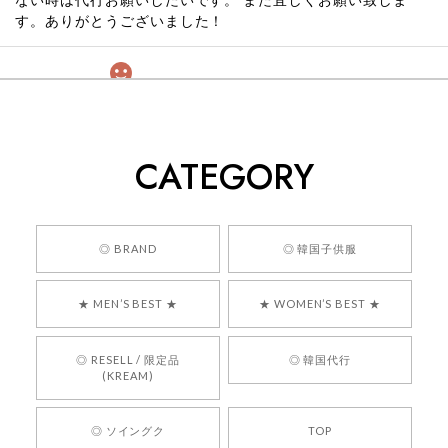
す。ありがとうございました！
[COYSEIO] COY BUMBLE SNEAKERS GREY 正規品 韓国ブランド 韓国通販 韓国代行 韓国ファッション コイセイオ 日本 店舗
260
2026/05/24
CATEGORY
くっそかわいいし、ショップの問い合わせも返事がはやくて
安心でした!!
嬉しいレビューをありがとうございます！ 商品を
◎ BRAND
◎ 韓国子供服
気に入っていただけたようで、大変嬉しく思いま
す！ また、お問い合わせ対応についても温かいお
★ MEN’S BEST ★
★ WOMEN’S BEST ★
言葉をいただきありがとうございます。安心して
お買い物いただけたとのこと、何より嬉しいで
す。 これからも迅速かつ丁寧な対応を心がけ、安
◎ RESELL / 限定品
◎ 韓国代行
心してご利用いただけるショップを目指してまい
(KREAM)
ります。 また気になる商品がございましたら、ぜ
ひお気軽にご利用くださいꕤ︎︎ またのご利用を心よ
◎ ソイングク
TOP
りお待ちしております。