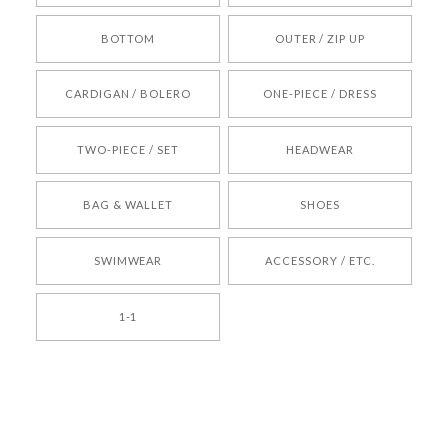
BOTTOM
OUTER / ZIP UP
[REQUEST] BONZ PRESENTS 26041731 (rq) bz26041731 韓国代行 韓国ブランド 正規品
CARDIGAN / BOLERO
ONE-PIECE / DRESS
2026/05/24
TWO-PIECE / SET
HEADWEAR
[COYSEIO] COY BUMBLE SNEAKERS BROWN 正規品 韓国ブランド 韓国通販 韓国代行 韓国ファッション コイセイオ 日本 店舗
BAG & WALLET
SHOES
250
2026/05/24
SWIMWEAR
ACCESSORY / ETC.
[TENSE DANCE] Wool stripe backpack_black 正規品 韓国ブランド 韓国通販 韓国代行 韓国ファッション 日本 テンスダンス
1-1
2026/04/14
孫ちゃん喜んでました。。 良かったです。
嬉しいレビューをありがとうございます！ これか