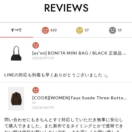
ット 日本 店舗
日本 店舗
ネット ザバーネット
REVIEWS
日本 店舗
すべて
622
17
15
[as”on] BONITA MINI BAG / BLACK 正規品 韓国ブランド 韓国通販 韓国代行 韓国ファッション as on ason エズオン アズオン
2026/07/15
LINEの対応も到着も早くありがとうございました‪ ·͜·
[COOR][WOMEN] Faux Suede Three-Button Blazer (Dark Brown) 正規品 韓国ブランド 韓国通販 韓国代行 韓国ファッション クール クーア クアー 日本 店舗
M
2026/06/03
問い合わせにもきちんとすぐ対応していただき無事に安心し
て購入できました。また新作でるタイミングとかで渡韓でき
ない時は代行お願いしたいです。 また宜しくお願い致しま