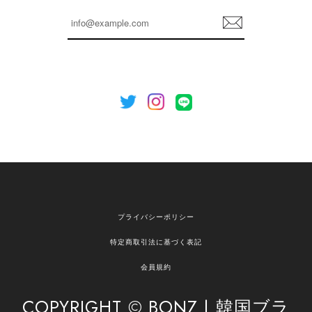
らも安心してご利用いただけるよう、丁寧な対応
登
を心がけてまいります。 またお探しの商品がござ
録
いましたら、ぜひお気軽にご利用くださいꕤ︎︎ また
のご利用を心よりお待ちしております。
[NOTHING WRITTEN][MEN] Henleyneck organic stripe t-shirt (Stripe, M) 正規品 韓国ブランド 韓国通販 韓国代行 韓国ファッション ナッシングリトゥン 日本 店舗
2026/04/12
欲しかったものが買えて嬉しいです！ またお願いします。
嬉しいレビューをありがとうございます！ ご希望
プライバシーポリシー
の商品のお手伝いができ、喜んでいただけて大変
嬉しく思います。 これからもお客様のお買い物を
特定商取引法に基づく表記
安心してお任せいただけるよう、丁寧な対応を心
がけてまいります。 また気になる商品がございま
会員規約
したら、ぜひお気軽にご利用くださいꕤ︎︎ またのご
利用を心よりお待ちしております。
COPYRIGHT © BONZ | 韓国ブラ