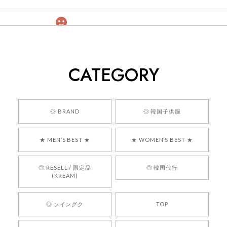
[COYSEIO] COY BUMBLE SNEAKERS GREY 正規品 韓国ブランド 韓国通販 韓国代行 韓国ファッション コイセイオ 日本 店舗
260
2026/05/24
CATEGORY
くっそかわいいし、ショップの問い合わせも返事がはやくて
安心でした!!
嬉しいレビューをありがとうございます！ 商品を
◎ BRAND
◎ 韓国子供服
気に入っていただけたようで、大変嬉しく思いま
す！ また、お問い合わせ対応についても温かいお
★ MEN’S BEST ★
★ WOMEN’S BEST ★
言葉をいただきありがとうございます。安心して
お買い物いただけたとのこと、何より嬉しいで
す。 これからも迅速かつ丁寧な対応を心がけ、安
◎ RESELL / 限定品
◎ 韓国代行
心してご利用いただけるショップを目指してまい
(KREAM)
ります。 また気になる商品がございましたら、ぜ
ひお気軽にご利用くださいꕤ︎︎ またのご利用を心よ
◎ ソイングク
TOP
りお待ちしております。