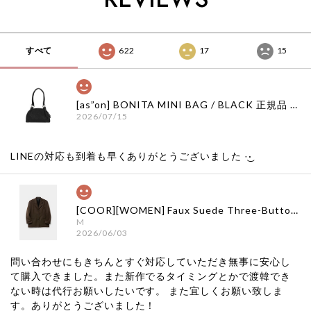
すべて
622
17
15
[as”on] BONITA MINI BAG / BLACK 正規品 韓国ブランド 韓国通販 韓国代行 韓国ファッション as on ason エズオン アズオン
2026/07/15
LINEの対応も到着も早くありがとうございました‪ ·͜·
[COOR][WOMEN] Faux Suede Three-Button Blazer (Dark Brown) 正規品 韓国ブランド 韓国通販 韓国代行 韓国ファッション クール クーア クアー 日本 店舗
M
2026/06/03
問い合わせにもきちんとすぐ対応していただき無事に安心し
て購入できました。また新作でるタイミングとかで渡韓でき
ない時は代行お願いしたいです。 また宜しくお願い致しま
す。ありがとうございました！