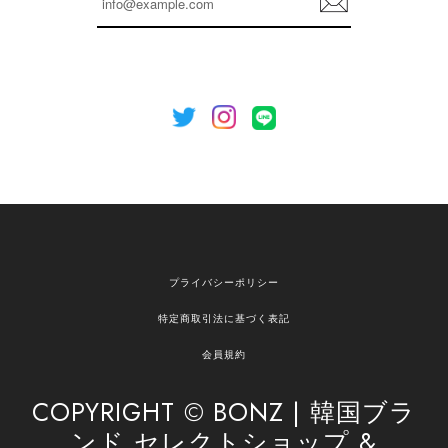
を心がけてまいります。 またお探しの商品がござ
録
いましたら、ぜひお気軽にご利用くださいꕤ︎︎ また
のご利用を心よりお待ちしております。
[NOTHING WRITTEN][MEN] Henleyneck organic stripe t-shirt (Stripe, M) 正規品 韓国ブランド 韓国通販 韓国代行 韓国ファッション ナッシングリトゥン 日本 店舗
2026/04/12
欲しかったものが買えて嬉しいです！ またお願いします。
嬉しいレビューをありがとうございます！ ご希望
プライバシーポリシー
の商品のお手伝いができ、喜んでいただけて大変
嬉しく思います。 これからもお客様のお買い物を
特定商取引法に基づく表記
安心してお任せいただけるよう、丁寧な対応を心
がけてまいります。 また気になる商品がございま
会員規約
したら、ぜひお気軽にご利用くださいꕤ︎︎ またのご
利用を心よりお待ちしております。
COPYRIGHT © BONZ | 韓国ブラ
ンド セレクトショップ &