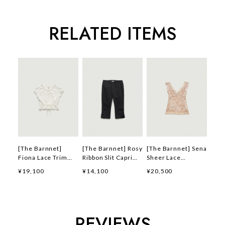
RELATED ITEMS
[The Barnnet]
[The Barnnet] Rosy
[The Barnnet] Sena
Fiona Lace Trim
Ribbon Slit Capri
Sheer Lace
Blouse_Ivory 正規
Pants_Black 正規品
Sleeveless
¥19,100
¥14,100
¥20,500
品 韓国ブランド 韓
韓国ブランド 韓国通
Top_Peach 正規品
国通販 韓国代行 韓
販 韓国代行 韓国フ
韓国ブランド 韓国通
国ファッション ザ
ァッション ザ バー
販 韓国代行 韓国フ
バーネット ザバーネ
ネット ザバーネット
ァッション ザ バー
ット 日本 店舗
日本 店舗
ネット ザバーネット
REVIEWS
日本 店舗