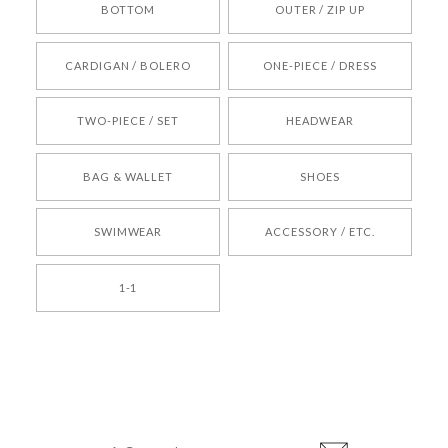
BOTTOM
OUTER / ZIP UP
[REQUEST] BONZ PRESENTS 26041731 (rq) bz26041731 韓国代行 韓国ブランド 正規品
CARDIGAN / BOLERO
ONE-PIECE / DRESS
2026/05/24
TWO-PIECE / SET
HEADWEAR
[COYSEIO] COY BUMBLE SNEAKERS BROWN 正規品 韓国ブランド 韓国通販 韓国代行 韓国ファッション コイセイオ 日本 店舗
BAG & WALLET
SHOES
250
2026/05/24
SWIMWEAR
ACCESSORY / ETC.
[TENSE DANCE] Wool stripe backpack_black 正規品 韓国ブランド 韓国通販 韓国代行 韓国ファッション 日本 テンスダンス
1-1
2026/04/14
孫ちゃん喜んでました。。 良かったです。
嬉しいレビューをありがとうございます！ これか
らも安心してご利用いただけるよう、丁寧な対応
登