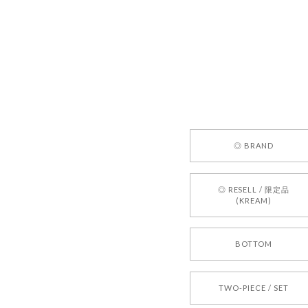
嬉しいレビ
す！ また
お買い物い
してご利用
お気軽にご
[REQUEST
◎ BRAND
2026/05/24
◎ RESELL / 限定品
(KREAM)
250
2026/05/24
BOTTOM
TWO-PIECE / SET