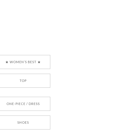
で、大変嬉しく思いま
ございます。安心して
な対応を心がけ、安心
ございましたら、ぜひ
韓国ブランド 正規品
★ WOMEN’S BEST ★
TOP
[COYSEIO] COY BUMBLE SNEAKERS BROWN 正規品 韓国ブランド 韓国通販 韓国代行 韓国ファッション コイセイオ 日本 店舗
ONE-PIECE / DRESS
SHOES
[TENSE DANCE] Wool stripe backpack_black 正規品 韓国ブランド 韓国通販 韓国代行 韓国ファッション 日本 テンスダンス