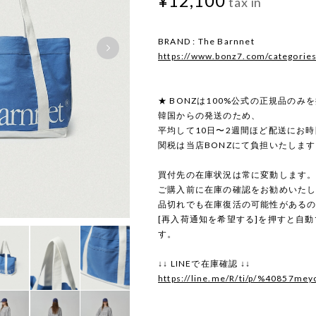
¥12,100
tax in
BRAND : The Barnnet
https://www.bonz7.com/categorie
★ BONZは100%公式の正規品のみ
韓国からの発送のため、
平均して10日〜2週間ほど配送にお
関税は当店BONZにて負担いたしま
買付先の在庫状況は常に変動します
ご購入前に在庫の確認をお勧めいた
品切れでも在庫復活の可能性がある
[再入荷通知を希望する]を押すと自
す。
↓↓ LINEで在庫確認 ↓↓
https://line.me/R/ti/p/%40857mey