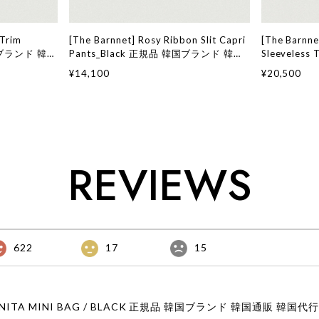
 Trim
[The Barnnet] Rosy Ribbon Slit Capri
[The Barnne
韓国ブランド 韓国
Pants_Black 正規品 韓国ブランド 韓国
Sleeveles
ョン ザ バー
通販 韓国代行 韓国ファッション ザ バー
ンド 韓国通
¥14,100
¥20,500
店舗
ネット ザバーネット 日本 店舗
ン ザ バーネ
舗
REVIEWS
622
17
15