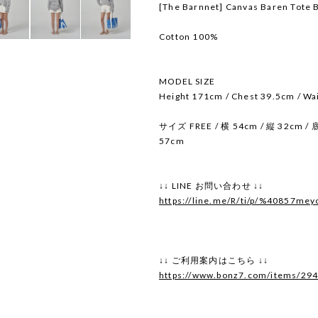
[The Barnnet] Canvas Baren Tote 
Cotton 100%
MODEL SIZE
Height 171cm / Chest 39.5cm / Wa
サイズ FREE / 横 54cm / 縦 32cm 
57cm
↓↓ LINE お問い合わせ ↓↓
https://line.me/R/ti/p/%40857mey
↓↓ ご利用案内はこちら ↓↓
https://www.bonz7.com/items/29