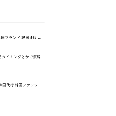
[COOR][WOMEN] Faux Suede Three-Button Blazer (Dark Brown) 正規品 韓国ブランド 韓国通販 韓国代行 韓国ファッション クール クーア クアー 日本 店舗
るタイミングとかで渡韓
！
[COYSEIO] COY BUMBLE SNEAKERS GREY 正規品 韓国ブランド 韓国通販 韓国代行 韓国ファッション コイセイオ 日本 店舗