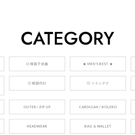
ューをありがとうございます！ 商品を気に入っていただけたよう
、お問い合わせ対応についても温かいお言葉をいただきありがとう
ただけたとのこと、何より嬉しいです。 これからも迅速かつ丁寧
いただけるショップを目指してまいります。 また気になる商品が
CATEGORY
利用くださいꕤ︎︎ またのご利用を心よりお待ちしております。
] BONZ PRESENTS 26041731 (rq) bz26041731 韓国代行 
◎ 韓国子供服
★ MEN’S BEST ★
◎ 韓国代行
◎ ソイングク
OUTER / ZIP UP
CARDIGAN / BOLERO
HEADWEAR
BAG & WALLET