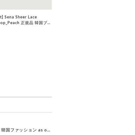
t] Sena Sheer Lace
s Top_Peach 正規品 韓国ブラ
販 韓国代行 韓国ファッショ
ット ザバーネット 日本 店
[as”on] BONITA MINI BAG / BLACK 正規品 韓国ブランド 韓国通販 韓国代行 韓国ファッション as on ason エズオン アズオン