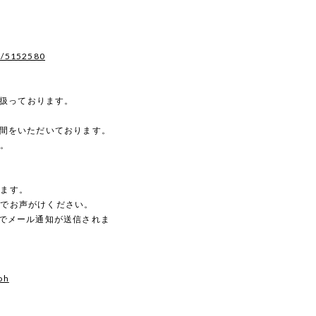
s/5152580
を扱っております。
時間をいただいております。
す。
。
します。
のでお声がけください。
動でメール通知が送信されま
oh