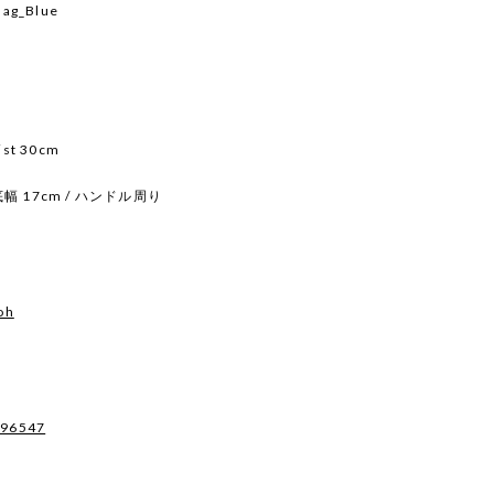
Bag_Blue
ist 30cm
/ 底幅 17cm / ハンドル周り
oh
496547