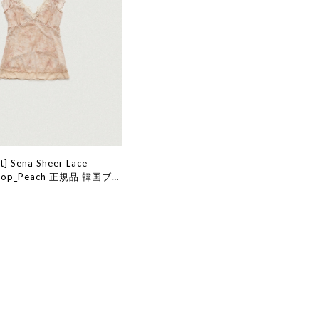
t] Sena Sheer Lace
s Top_Peach 正規品 韓国ブラ
販 韓国代行 韓国ファッショ
ット ザバーネット 日本 店