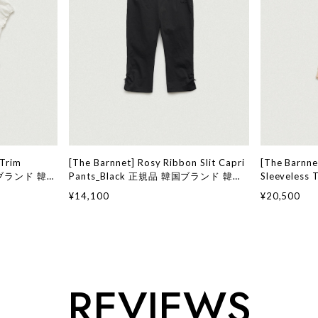
 Trim
[The Barnnet] Rosy Ribbon Slit Capri
[The Barnne
韓国ブランド 韓国
Pants_Black 正規品 韓国ブランド 韓国
Sleeveles
ョン ザ バー
通販 韓国代行 韓国ファッション ザ バー
ンド 韓国通
¥14,100
¥20,500
店舗
ネット ザバーネット 日本 店舗
ン ザ バーネ
舗
REVIEWS