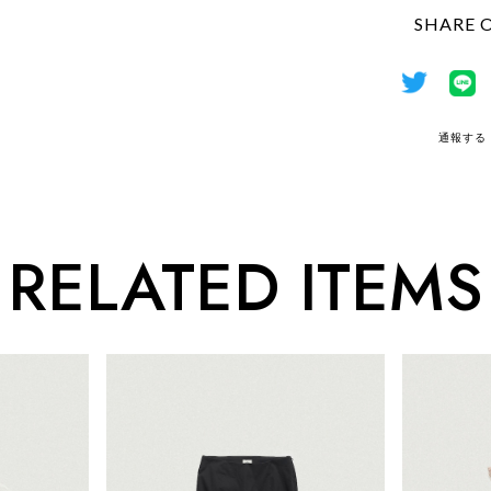
SHARE 
通報する
RELATED ITEMS