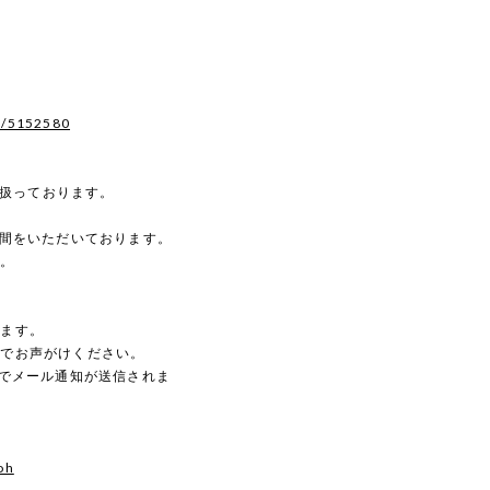
s/5152580
を扱っております。
時間をいただいております。
す。
。
します。
のでお声がけください。
動でメール通知が送信されま
oh