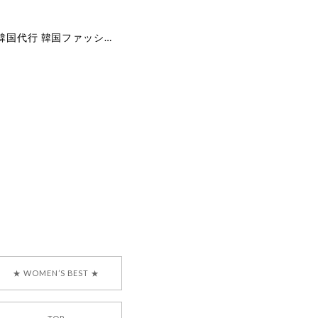
[COYSEIO] COY BUMBLE SNEAKERS GREY 正規品 韓国ブランド 韓国通販 韓国代行 韓国ファッション コイセイオ 日本 店舗
で、大変嬉しく思いま
ございます。安心して
な対応を心がけ、安心
ございましたら、ぜひ
韓国ブランド 正規品
★ WOMEN’S BEST ★