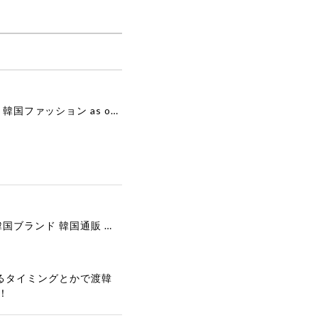
[as”on] BONITA MINI BAG / BLACK 正規品 韓国ブランド 韓国通販 韓国代行 韓国ファッション as on ason エズオン アズオン
[COOR][WOMEN] Faux Suede Three-Button Blazer (Dark Brown) 正規品 韓国ブランド 韓国通販 韓国代行 韓国ファッション クール クーア クアー 日本 店舗
るタイミングとかで渡韓
！