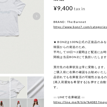
¥9,400
tax in
BRAND : The Barnnet
https://www.bonz7.com/categorie
★ BONZは100%公式の正規品のみ
韓国からの発送のため、
平均して10日〜2週間ほど配送にお
関税は当店BONZにて負担いたしま
買付先の在庫状況は常に変動します
ご購入前に在庫の確認をお勧めいた
品切れでも在庫復活の可能性がある
[再入荷通知を希望する]を押すと自
す。
↓↓ LINEで在庫確認 ↓↓
https://line.me/R/ti/p/%40857mey