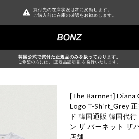
買付先の在庫状況は常に変動します。
ご購入前に在庫の確認をお勧めします。
韓国公式で買付た正規品のみを扱っております。
ご希望の方には、[正規品証明書]を発行いたします。
[The Barnnet] Diana 
Logo T-Shirt_Gr
ド 韓国通販 韓国代
ン ザ バーネット ザ
店舗