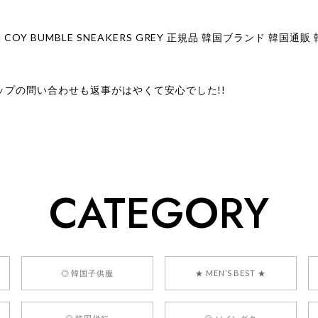
ップの問い合わせも返事がはやくて安心でした!!
ューをありがとうございます！ 商品を気に入っていただけたよう
、お問い合わせ対応についても温かいお言葉をいただきありがとう
ただけたとのこと、何より嬉しいです。 これからも迅速かつ丁寧
いただけるショップを目指してまいります。 また気になる商品が
CATEGORY
利用くださいꕤ︎︎ またのご利用を心よりお待ちしております。
] BONZ PRESENTS 26041731 (rq) bz26041731 韓国代行 
◎ 韓国子供服
★ MEN’S BEST ★