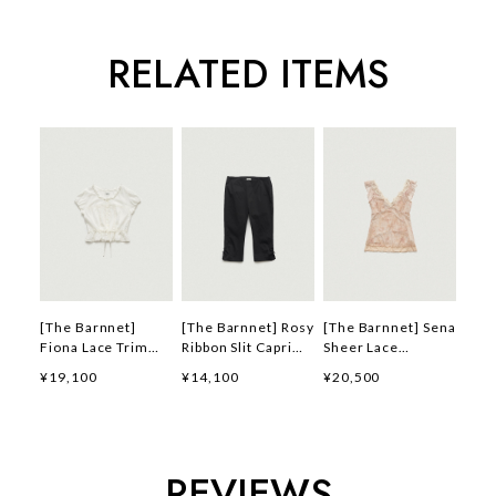
RELATED ITEMS
[The Barnnet]
[The Barnnet] Rosy
[The Barnnet] Sena
Fiona Lace Trim
Ribbon Slit Capri
Sheer Lace
Blouse_Ivory 正規
Pants_Black 正規品
Sleeveless
¥19,100
¥14,100
¥20,500
品 韓国ブランド 韓
韓国ブランド 韓国通
Top_Peach 正規品
国通販 韓国代行 韓
販 韓国代行 韓国フ
韓国ブランド 韓国通
国ファッション ザ
ァッション ザ バー
販 韓国代行 韓国フ
バーネット ザバーネ
ネット ザバーネット
ァッション ザ バー
ット 日本 店舗
日本 店舗
ネット ザバーネット
REVIEWS
日本 店舗