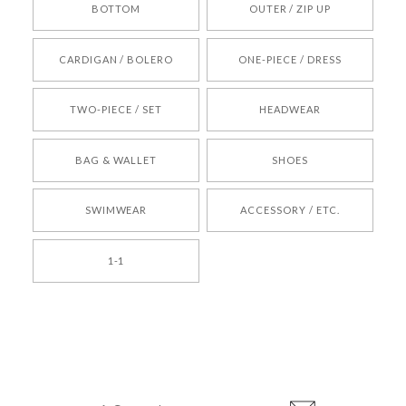
BOTTOM
OUTER / ZIP UP
[REQUEST] BONZ PRESENTS 26041731 (rq) bz26041731 韓国代行 韓国ブランド 正規品
CARDIGAN / BOLERO
ONE-PIECE / DRESS
2026/05/24
TWO-PIECE / SET
HEADWEAR
[COYSEIO] COY BUMBLE SNEAKERS BROWN 正規品 韓国ブランド 韓国通販 韓国代行 韓国ファッション コイセイオ 日本 店舗
BAG & WALLET
SHOES
250
2026/05/24
SWIMWEAR
ACCESSORY / ETC.
[TENSE DANCE] Wool stripe backpack_black 正規品 韓国ブランド 韓国通販 韓国代行 韓国ファッション 日本 テンスダンス
1-1
2026/04/14
孫ちゃん喜んでました。。 良かったです。
嬉しいレビューをありがとうございます！ これか
らも安心してご利用いただけるよう、丁寧な対応
登