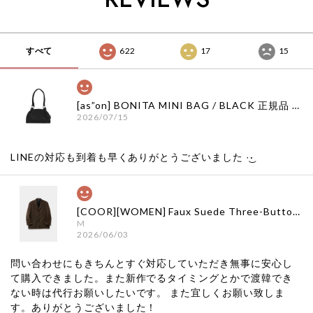
すべて
622
17
15
[as”on] BONITA MINI BAG / BLACK 正規品 韓国ブランド 韓国通販 韓国代行 韓国ファッション as on ason エズオン アズオン
2026/07/15
LINEの対応も到着も早くありがとうございました‪ ·͜·
[COOR][WOMEN] Faux Suede Three-Button Blazer (Dark Brown) 正規品 韓国ブランド 韓国通販 韓国代行 韓国ファッション クール クーア クアー 日本 店舗
M
2026/06/03
問い合わせにもきちんとすぐ対応していただき無事に安心し
て購入できました。また新作でるタイミングとかで渡韓でき
ない時は代行お願いしたいです。 また宜しくお願い致しま
す。ありがとうございました！