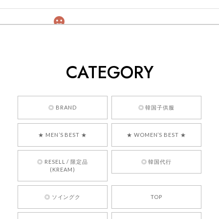
[COYSEIO] COY BUMBLE SNEAKERS GREY 正規品 韓国ブランド 韓国通販 韓国代行 韓国ファッション コイセイオ 日本 店舗
260
2026/05/24
CATEGORY
くっそかわいいし、ショップの問い合わせも返事がはやくて
安心でした!!
嬉しいレビューをありがとうございます！ 商品を
◎ BRAND
◎ 韓国子供服
気に入っていただけたようで、大変嬉しく思いま
す！ また、お問い合わせ対応についても温かいお
★ MEN’S BEST ★
★ WOMEN’S BEST ★
言葉をいただきありがとうございます。安心して
お買い物いただけたとのこと、何より嬉しいで
す。 これからも迅速かつ丁寧な対応を心がけ、安
◎ RESELL / 限定品
◎ 韓国代行
心してご利用いただけるショップを目指してまい
(KREAM)
ります。 また気になる商品がございましたら、ぜ
ひお気軽にご利用くださいꕤ︎︎ またのご利用を心よ
◎ ソイングク
TOP
りお待ちしております。