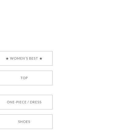
ございます。安心して
な対応を心がけ、安心
ございましたら、ぜひ
韓国ブランド 正規品
★ WOMEN’S BEST ★
TOP
[COYSEIO] COY BUMBLE SNEAKERS BROWN 正規品 韓国ブランド 韓国通販 韓国代行 韓国ファッション コイセイオ 日本 店舗
ONE-PIECE / DRESS
SHOES
[TENSE DANCE] Wool stripe backpack_black 正規品 韓国ブランド 韓国通販 韓国代行 韓国ファッション 日本 テンスダンス