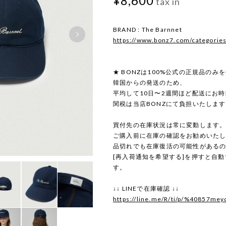
¥8,600
tax in
BRAND : The Barnnet
https://www.bonz7.com/categorie
★ BONZは100%公式の正規品のみ
韓国からの発送のため、
平均して10日〜2週間ほど配送にお
関税は当店BONZにて負担いたしま
買付先の在庫状況は常に変動します
ご購入前に在庫の確認をお勧めいた
品切れでも在庫復活の可能性がある
[再入荷通知を希望する]を押すと自
す。
↓↓ LINEで在庫確認 ↓↓
https://line.me/R/ti/p/%40857mey