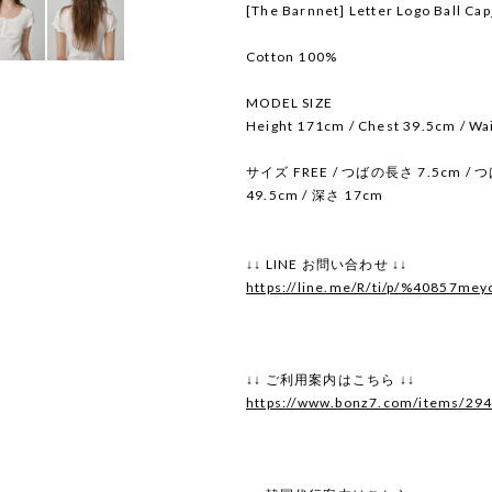
[The Barnnet] Letter Logo Ball Ca
Cotton 100%
MODEL SIZE
Height 171cm / Chest 39.5cm / Wa
サイズ FREE / つばの長さ 7.5cm / つ
49.5cm / 深さ 17cm
↓↓ LINE お問い合わせ ↓↓
https://line.me/R/ti/p/%40857mey
↓↓ ご利用案内はこちら ↓↓
https://www.bonz7.com/items/29