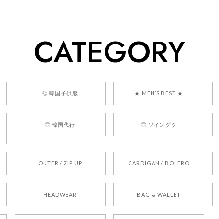
、お問い合わせ対応についても温かいお言葉をいただきありがとう
ただけたとのこと、何より嬉しいです。 これからも迅速かつ丁寧
いただけるショップを目指してまいります。 また気になる商品が
CATEGORY
利用くださいꕤ︎︎ またのご利用を心よりお待ちしております。
] BONZ PRESENTS 26041731 (rq) bz26041731 韓国代行 
◎ 韓国子供服
★ MEN’S BEST ★
◎ 韓国代行
◎ ソイングク
OUTER / ZIP UP
CARDIGAN / BOLERO
HEADWEAR
BAG & WALLET