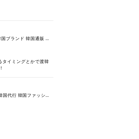
[COOR][WOMEN] Faux Suede Three-Button Blazer (Dark Brown) 正規品 韓国ブランド 韓国通販 韓国代行 韓国ファッション クール クーア クアー 日本 店舗
るタイミングとかで渡韓
！
[COYSEIO] COY BUMBLE SNEAKERS GREY 正規品 韓国ブランド 韓国通販 韓国代行 韓国ファッション コイセイオ 日本 店舗
で、大変嬉しく思いま