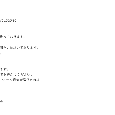
s/5152580
を扱っております。
時間をいただいております。
す。
。
します。
のでお声がけください。
動でメール通知が送信されま
oh