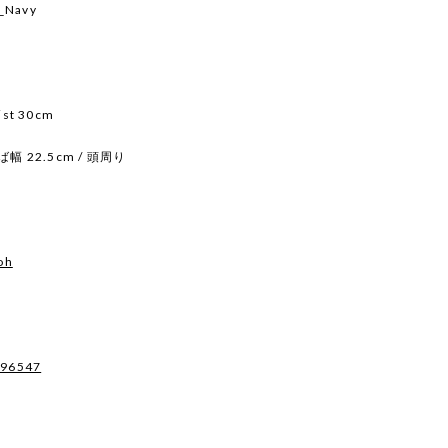
p_Navy
ist 30cm
ば幅 22.5cm / 頭周り
oh
496547