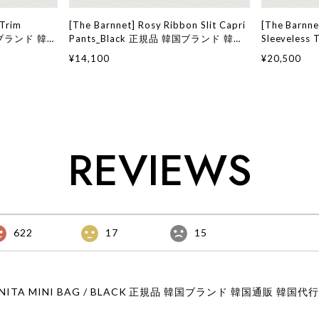
 Trim
[The Barnnet] Rosy Ribbon Slit Capri
[The Barnne
韓国ブランド 韓国
Pants_Black 正規品 韓国ブランド 韓国
Sleeveles
ョン ザ バー
通販 韓国代行 韓国ファッション ザ バー
ンド 韓国通
¥14,100
¥20,500
店舗
ネット ザバーネット 日本 店舗
ン ザ バーネ
舗
REVIEWS
622
17
15