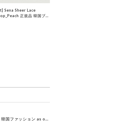
t] Sena Sheer Lace
s Top_Peach 正規品 韓国ブラ
販 韓国代行 韓国ファッショ
ット ザバーネット 日本 店
[as”on] BONITA MINI BAG / BLACK 正規品 韓国ブランド 韓国通販 韓国代行 韓国ファッション as on ason エズオン アズオン