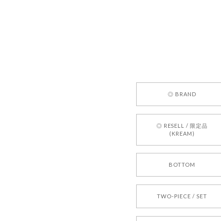
す！ また
お買い物い
してご利用
お気軽にご
[REQUEST
◎ BRAND
2026/05/24
◎ RESELL / 限定品
(KREAM)
250
2026/05/24
BOTTOM
TWO-PIECE / SET
2026/04/14