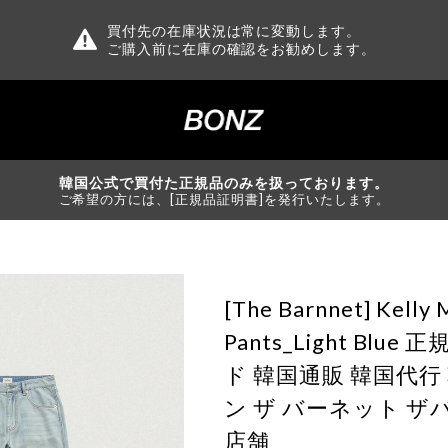
買付先の在庫状況は常に変動します。
ご購入前に在庫の確認をお勧めします。
韓国公式で買付た正規品のみを扱っております。
ご希望の方には、[正規品証明書]を発行いたします。
[The Barnnet] Kelly 
Pants_Light Blu
ド 韓国通販 韓国代
ン ザ バーネット ザ
店舗