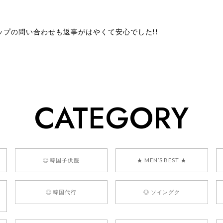
ップの問い合わせも返事がはやくて安心でした!!
ューをありがとうございます！ 商品を気に入っていただけたよう
、お問い合わせ対応についても温かいお言葉をいただきありがとう
ただけたとのこと、何より嬉しいです。 これからも迅速かつ丁寧
いただけるショップを目指してまいります。 また気になる商品が
CATEGORY
利用くださいꕤ︎︎ またのご利用を心よりお待ちしております。
] BONZ PRESENTS 26041731 (rq) bz26041731 韓国代行 
◎ 韓国子供服
★ MEN’S BEST ★
◎ 韓国代行
◎ ソイングク