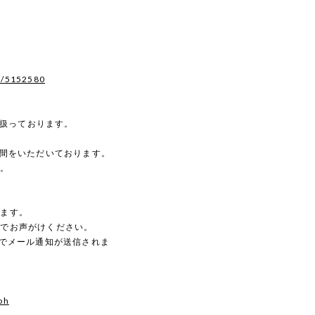
s/5152580
を扱っております。
時間をいただいております。
す。
。
します。
のでお声がけください。
動でメール通知が送信されま
oh