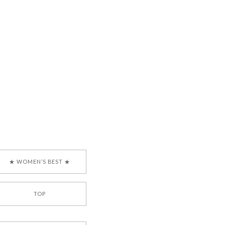
で、大変嬉しく思いま
ございます。安心して
な対応を心がけ、安心
ございましたら、ぜひ
韓国ブランド 正規品
★ WOMEN’S BEST ★
TOP
[COYSEIO] COY BUMBLE SNEAKERS BROWN 正規品 韓国ブランド 韓国通販 韓国代行 韓国ファッション コイセイオ 日本 店舗