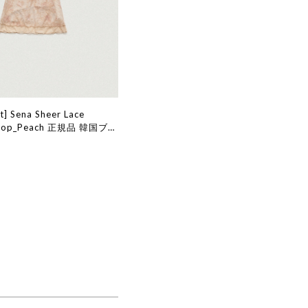
t] Sena Sheer Lace
s Top_Peach 正規品 韓国ブラ
販 韓国代行 韓国ファッショ
ット ザバーネット 日本 店