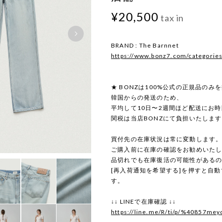
¥20,500
tax in
BRAND : The Barnnet
https://www.bonz7.com/categorie
★ BONZは100%公式の正規品のみ
韓国からの発送のため、
平均して10日〜2週間ほど配送にお
関税は当店BONZにて負担いたしま
買付先の在庫状況は常に変動します
ご購入前に在庫の確認をお勧めいた
品切れでも在庫復活の可能性がある
[再入荷通知を希望する]を押すと自
す。
↓↓ LINEで在庫確認 ↓↓
https://line.me/R/ti/p/%40857mey