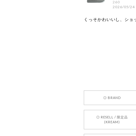
260
2026/05/24
くっそかわいいし、ショ
嬉しいレビ
す！ また
お買い物い
してご利用
お気軽にご
[REQUEST
◎ BRAND
2026/05/24
◎ RESELL / 限定品
(KREAM)
250