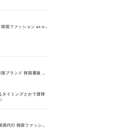
[as”on] BONITA MINI BAG / BLACK 正規品 韓国ブランド 韓国通販 韓国代行 韓国ファッション as on ason エズオン アズオン
[COOR][WOMEN] Faux Suede Three-Button Blazer (Dark Brown) 正規品 韓国ブランド 韓国通販 韓国代行 韓国ファッション クール クーア クアー 日本 店舗
るタイミングとかで渡韓
！
[COYSEIO] COY BUMBLE SNEAKERS GREY 正規品 韓国ブランド 韓国通販 韓国代行 韓国ファッション コイセイオ 日本 店舗