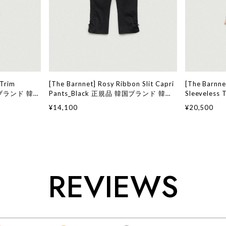
 Trim
[The Barnnet] Rosy Ribbon Slit Capri
[The Barnne
韓国ブランド 韓国
Pants_Black 正規品 韓国ブランド 韓国
Sleeveles
ョン ザ バー
通販 韓国代行 韓国ファッション ザ バー
ンド 韓国通
¥14,100
¥20,500
店舗
ネット ザバーネット 日本 店舗
ン ザ バーネ
舗
REVIEWS