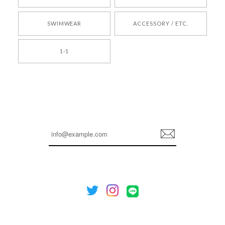
2026/05/24
SWIMWEAR
ACCESSORY / ETC.
[TENSE DANCE] Wool stripe backpack_black 正規品 韓国ブランド 韓国通販 韓国代行 韓国ファッション 日本 テンスダンス
1-1
2026/04/14
孫ちゃん喜んでました。。 良かったです。
嬉しいレビューをありがとうございます！ これか
らも安心してご利用いただけるよう、丁寧な対応
登
を心がけてまいります。 またお探しの商品がござ
録
いましたら、ぜひお気軽にご利用くださいꕤ︎︎ また
のご利用を心よりお待ちしております。
[NOTHING WRITTEN][MEN] Henleyneck organic stripe t-shirt (Stripe, M) 正規品 韓国ブランド 韓国通販 韓国代行 韓国ファッション ナッシングリトゥン 日本 店舗
2026/04/12