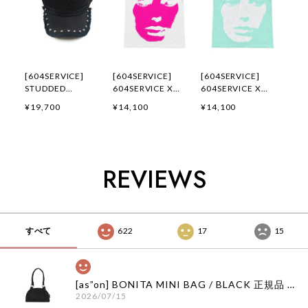
[604SERVICE]
[604SERVICE]
[604SERVICE]
STUDDED
604SERVICE X
604SERVICE X
TRUCKER CAP 正規
POST PARTY
POST PARTY
¥19,700
¥14,100
¥14,100
品 韓国ブランド 韓
MERCH T-SHIRT IN
MERCH T-SHIRT IN
国ファッション 韓国
WHITE 正規品 韓国
MINT 正規品 韓国ブ
代行 604 サービス
ブランド 韓国ファッ
ランド 韓国ファッシ
SERVICE 日本 店舗
ション 韓国代行
ョン 韓国代行 604
604 サービス
サービス SERVICE
REVIEWS
SERVICE 日本 店舗
日本 店舗
すべて
622
17
15
[as”on] BONITA MINI BAG / BLACK 正規品 韓国ブランド 韓国通販 韓国代行 韓国ファッション as on ason エズオン アズオン
2026/07/15