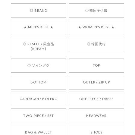
嬉しいレビューをありがとうございます！ 商品を
◎ BRAND
◎ 韓国子供服
気に入っていただけたようで、大変嬉しく思いま
す！ また、お問い合わせ対応についても温かいお
★ MEN’S BEST ★
★ WOMEN’S BEST ★
言葉をいただきありがとうございます。安心して
お買い物いただけたとのこと、何より嬉しいで
す。 これからも迅速かつ丁寧な対応を心がけ、安
◎ RESELL / 限定品
◎ 韓国代行
心してご利用いただけるショップを目指してまい
(KREAM)
ります。 また気になる商品がございましたら、ぜ
ひお気軽にご利用くださいꕤ︎︎ またのご利用を心よ
◎ ソイングク
TOP
りお待ちしております。
BOTTOM
OUTER / ZIP UP
[REQUEST] BONZ PRESENTS 26041731 (rq) bz26041731 韓国代行 韓国ブランド 正規品
CARDIGAN / BOLERO
ONE-PIECE / DRESS
2026/05/24
TWO-PIECE / SET
HEADWEAR
[COYSEIO] COY BUMBLE SNEAKERS BROWN 正規品 韓国ブランド 韓国通販 韓国代行 韓国ファッション コイセイオ 日本 店舗
BAG & WALLET
SHOES
250