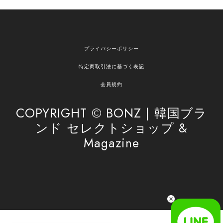
欲しかったものが買えて嬉しいです！ またお願いします。
嬉しいレビューをありがとうございます！ ご希望
プライバシーポリシー
の商品のお手伝いができ、喜んでいただけて大変
嬉しく思います。 これからもお客様のお買い物を
特定商取引法に基づく表記
安心してお任せいただけるよう、丁寧な対応を心
がけてまいります。 また気になる商品がございま
会員規約
したら、ぜひお気軽にご利用くださいꕤ︎︎ またのご
利用を心よりお待ちしております。
COPYRIGHT © BONZ | 韓国ブラ
ンド セレクトショップ &
Magazine
[SAN SAN GEAR] AR UTILITY JACKET RAIN CAMO 正規品 韓国ブランド 韓国通販 韓国代行 韓国ファッション sansan san san サンサンギア 日本 店舗
1
2026/04/03
無事届きました！ LINEでの問い合わせも対応が早く優しくて
とてもよかったです！