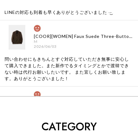
LINEの対応も到着も早くありがとうございました‪ ·͜·
[COOR][WOMEN] Faux Suede Three-Button Blazer (Dark Brown) 正規品 韓国ブランド 韓国通販 韓国代行 韓国ファッション クール クーア クアー 日本 店舗
M
2026/06/03
問い合わせにもきちんとすぐ対応していただき無事に安心し
て購入できました。また新作でるタイミングとかで渡韓でき
ない時は代行お願いしたいです。 また宜しくお願い致しま
す。ありがとうございました！
[COYSEIO] COY BUMBLE SNEAKERS GREY 正規品 韓国ブランド 韓国通販 韓国代行 韓国ファッション コイセイオ 日本 店舗
260
2026/05/24
CATEGORY
くっそかわいいし、ショップの問い合わせも返事がはやくて
安心でした!!