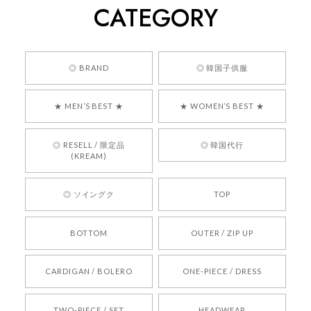
CATEGORY
くっそかわいいし、ショップの問い合わせも返事がはやくて
安心でした!!
嬉しいレビューをありがとうございます！ 商品を
◎ BRAND
◎ 韓国子供服
気に入っていただけたようで、大変嬉しく思いま
す！ また、お問い合わせ対応についても温かいお
★ MEN’S BEST ★
★ WOMEN’S BEST ★
言葉をいただきありがとうございます。安心して
お買い物いただけたとのこと、何より嬉しいで
す。 これからも迅速かつ丁寧な対応を心がけ、安
◎ RESELL / 限定品
◎ 韓国代行
心してご利用いただけるショップを目指してまい
(KREAM)
ります。 また気になる商品がございましたら、ぜ
ひお気軽にご利用くださいꕤ︎︎ またのご利用を心よ
◎ ソイングク
TOP
りお待ちしております。
BOTTOM
OUTER / ZIP UP
[REQUEST] BONZ PRESENTS 26041731 (rq) bz26041731 韓国代行 韓国ブランド 正規品
CARDIGAN / BOLERO
ONE-PIECE / DRESS
2026/05/24
TWO-PIECE / SET
HEADWEAR