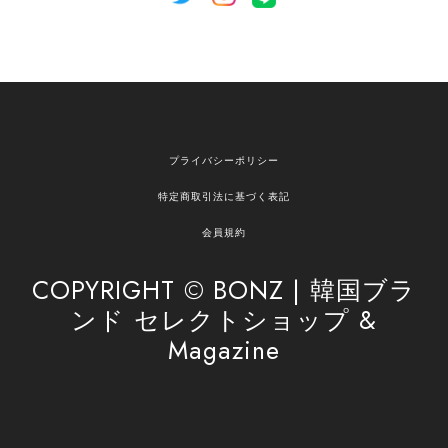
[NOTHING WRITTEN][MEN] Henleyneck organic stripe t-shirt (Stripe, M) 正規品 韓国ブランド 韓国通販 韓国代行 韓国ファッション ナッシングリトゥン 日本 店舗
2026/04/12
欲しかったものが買えて嬉しいです！ またお願いします。
嬉しいレビューをありがとうございます！ ご希望
プライバシーポリシー
の商品のお手伝いができ、喜んでいただけて大変
嬉しく思います。 これからもお客様のお買い物を
特定商取引法に基づく表記
安心してお任せいただけるよう、丁寧な対応を心
がけてまいります。 また気になる商品がございま
会員規約
したら、ぜひお気軽にご利用くださいꕤ︎︎ またのご
利用を心よりお待ちしております。
COPYRIGHT © BONZ | 韓国ブラ
ンド セレクトショップ &
Magazine
[SAN SAN GEAR] AR UTILITY JACKET RAIN CAMO 正規品 韓国ブランド 韓国通販 韓国代行 韓国ファッション sansan san san サンサンギア 日本 店舗
1
2026/04/03
無事届きました！ LINEでの問い合わせも対応が早く優しくて