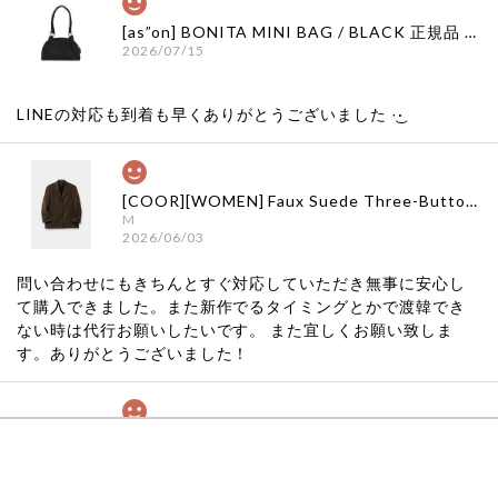
[as”on] BONITA MINI BAG / BLACK 正規品 韓国ブランド 韓国通販 韓国代行 韓国ファッション as on ason エズオン アズオン
2026/07/15
LINEの対応も到着も早くありがとうございました‪ ·͜·
[COOR][WOMEN] Faux Suede Three-Button Blazer (Dark Brown) 正規品 韓国ブランド 韓国通販 韓国代行 韓国ファッション クール クーア クアー 日本 店舗
M
2026/06/03
問い合わせにもきちんとすぐ対応していただき無事に安心し
て購入できました。また新作でるタイミングとかで渡韓でき
ない時は代行お願いしたいです。 また宜しくお願い致しま
す。ありがとうございました！
[COYSEIO] COY BUMBLE SNEAKERS GREY 正規品 韓国ブランド 韓国通販 韓国代行 韓国ファッション コイセイオ 日本 店舗
260
2026/05/24