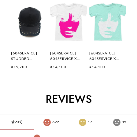
[604SERVICE]
[604SERVICE]
[604SERVICE]
STUDDED
604SERVICE X
604SERVICE X
TRUCKER CAP 正規
POST PARTY
POST PARTY
¥19,700
¥14,100
¥14,100
品 韓国ブランド 韓
MERCH T-SHIRT IN
MERCH T-SHIRT IN
国ファッション 韓国
WHITE 正規品 韓国
MINT 正規品 韓国ブ
代行 604 サービス
ブランド 韓国ファッ
ランド 韓国ファッシ
SERVICE 日本 店舗
ション 韓国代行
ョン 韓国代行 604
604 サービス
サービス SERVICE
REVIEWS
SERVICE 日本 店舗
日本 店舗
すべて
622
17
15