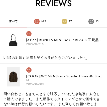
REVIEWS
すべて
622
17
15
[as”on] BONITA MINI BAG / BLACK 正規品 韓国ブランド 韓国通販 韓国代行 韓国ファッション as on ason エズオン アズオン
2026/07/15
LINEの対応も到着も早くありがとうございました‪ ·͜·
[COOR][WOMEN] Faux Suede Three-Button Blazer (Dark Brown) 正規品 韓国ブランド 韓国通販 韓国代行 韓国ファッション クール クーア クアー 日本 店舗
M
2026/06/03
問い合わせにもきちんとすぐ対応していただき無事に安心し
て購入できました。また新作でるタイミングとかで渡韓でき
ない時は代行お願いしたいです。 また宜しくお願い致しま