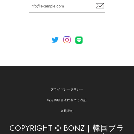
登
を心がけてまいります。 またお探しの商品がござ
録
いましたら、ぜひお気軽にご利用くださいꕤ︎︎ また
のご利用を心よりお待ちしております。
[NOTHING WRITTEN][MEN] Henleyneck organic stripe t-shirt (Stripe, M) 正規品 韓国ブランド 韓国通販 韓国代行 韓国ファッション ナッシングリトゥン 日本 店舗
2026/04/12
欲しかったものが買えて嬉しいです！ またお願いします。
嬉しいレビューをありがとうございます！ ご希望
プライバシーポリシー
の商品のお手伝いができ、喜んでいただけて大変
嬉しく思います。 これからもお客様のお買い物を
特定商取引法に基づく表記
安心してお任せいただけるよう、丁寧な対応を心
がけてまいります。 また気になる商品がございま
会員規約
したら、ぜひお気軽にご利用くださいꕤ︎︎ またのご
利用を心よりお待ちしております。
COPYRIGHT © BONZ | 韓国ブラ