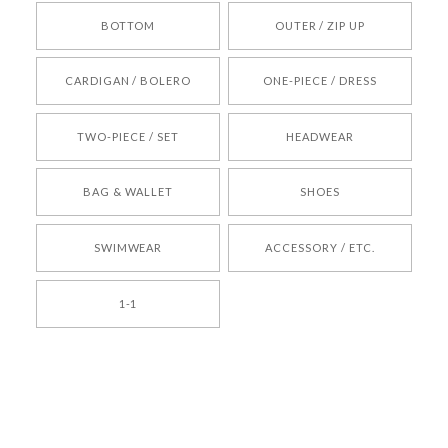
BOTTOM
OUTER / ZIP UP
[REQUEST] BONZ PRESENTS 26041731 (rq) bz26041731 韓国代行 韓国ブランド 正規品
CARDIGAN / BOLERO
ONE-PIECE / DRESS
2026/05/24
TWO-PIECE / SET
HEADWEAR
[COYSEIO] COY BUMBLE SNEAKERS BROWN 正規品 韓国ブランド 韓国通販 韓国代行 韓国ファッション コイセイオ 日本 店舗
BAG & WALLET
SHOES
250
2026/05/24
SWIMWEAR
ACCESSORY / ETC.
[TENSE DANCE] Wool stripe backpack_black 正規品 韓国ブランド 韓国通販 韓国代行 韓国ファッション 日本 テンスダンス
1-1
2026/04/14
孫ちゃん喜んでました。。 良かったです。
嬉しいレビューをありがとうございます！ これか
らも安心してご利用いただけるよう、丁寧な対応