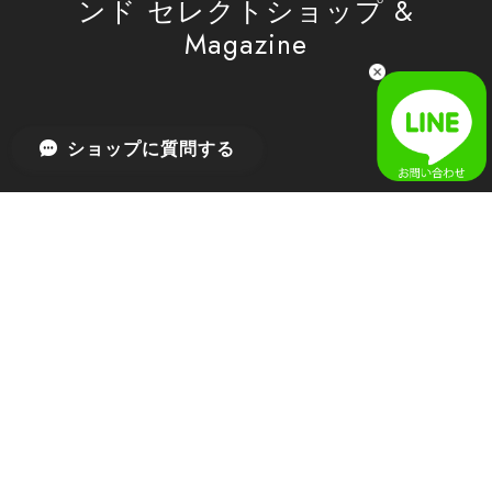
ンド セレクトショップ &
Magazine
[SAN SAN GEAR] AR UTILITY JACKET RAIN CAMO 正規品 韓国ブランド 韓国通販 韓国代行 韓国ファッション sansan san san サンサンギア 日本 店舗
1
2026/04/03
無事届きました！ LINEでの問い合わせも対応が早く優しくて
ショップに質問する
とてもよかったです！
嬉しいレビューをありがとうございます！ 無事に
商品をお届けできて安心いたしました。 また、
LINEでのお問い合わせ対応についても温かいお言
葉をいただき、大変嬉しく思います！ これからも
安心してご利用いただけるよう、迅速かつ丁寧な
対応を心がけてまいります。 またお探しの商品が
ございましたら、ぜひお気軽にご相談くださいꕤ︎︎
またのご利用を心よりお待ちしております。
[MSCHF] ANATOMIE JEAN_BLUE GREY ミスチーフ 正規品 韓国ブランド 韓国ファッション 韓国代行 韓国通販 mischief 日本 店舗