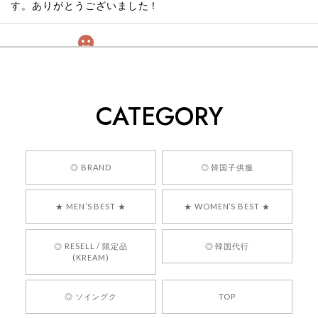
す。ありがとうございました！
[COYSEIO] COY BUMBLE SNEAKERS GREY 正規品 韓国ブランド 韓国通販 韓国代行 韓国ファッション コイセイオ 日本 店舗
260
2026/05/24
CATEGORY
くっそかわいいし、ショップの問い合わせも返事がはやくて
安心でした!!
嬉しいレビューをありがとうございます！ 商品を
◎ BRAND
◎ 韓国子供服
気に入っていただけたようで、大変嬉しく思いま
す！ また、お問い合わせ対応についても温かいお
★ MEN’S BEST ★
★ WOMEN’S BEST ★
言葉をいただきありがとうございます。安心して
お買い物いただけたとのこと、何より嬉しいで
す。 これからも迅速かつ丁寧な対応を心がけ、安
◎ RESELL / 限定品
◎ 韓国代行
心してご利用いただけるショップを目指してまい
(KREAM)
ります。 また気になる商品がございましたら、ぜ
ひお気軽にご利用くださいꕤ︎︎ またのご利用を心よ
◎ ソイングク
TOP
りお待ちしております。