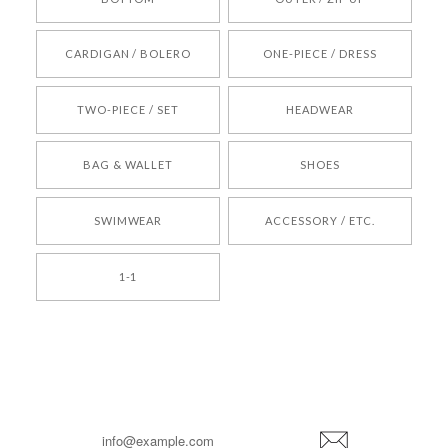
[REQUEST] BONZ PRESENTS 26041731 (rq) bz26041731 韓国代行 韓国ブランド 正規品
CARDIGAN / BOLERO
ONE-PIECE / DRESS
2026/05/24
TWO-PIECE / SET
HEADWEAR
[COYSEIO] COY BUMBLE SNEAKERS BROWN 正規品 韓国ブランド 韓国通販 韓国代行 韓国ファッション コイセイオ 日本 店舗
BAG & WALLET
SHOES
250
2026/05/24
SWIMWEAR
ACCESSORY / ETC.
[TENSE DANCE] Wool stripe backpack_black 正規品 韓国ブランド 韓国通販 韓国代行 韓国ファッション 日本 テンスダンス
1-1
2026/04/14
孫ちゃん喜んでました。。 良かったです。
嬉しいレビューをありがとうございます！ これか
らも安心してご利用いただけるよう、丁寧な対応
登
を心がけてまいります。 またお探しの商品がござ