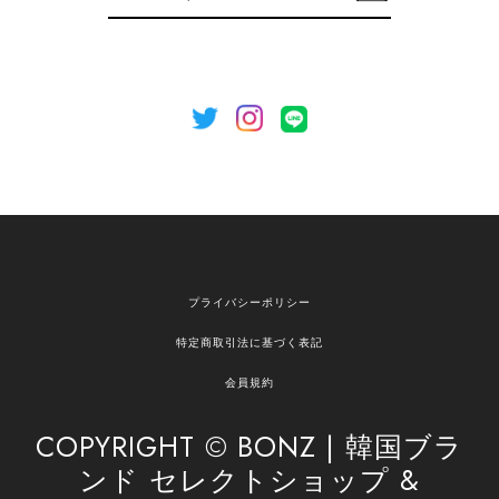
録
いましたら、ぜひお気軽にご利用くださいꕤ︎︎ また
のご利用を心よりお待ちしております。
[NOTHING WRITTEN][MEN] Henleyneck organic stripe t-shirt (Stripe, M) 正規品 韓国ブランド 韓国通販 韓国代行 韓国ファッション ナッシングリトゥン 日本 店舗
2026/04/12
欲しかったものが買えて嬉しいです！ またお願いします。
嬉しいレビューをありがとうございます！ ご希望
プライバシーポリシー
の商品のお手伝いができ、喜んでいただけて大変
嬉しく思います。 これからもお客様のお買い物を
特定商取引法に基づく表記
安心してお任せいただけるよう、丁寧な対応を心
がけてまいります。 また気になる商品がございま
会員規約
したら、ぜひお気軽にご利用くださいꕤ︎︎ またのご
利用を心よりお待ちしております。
COPYRIGHT © BONZ | 韓国ブラ
ンド セレクトショップ &