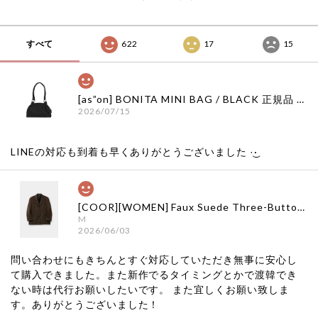
すべて
622
17
15
[as”on] BONITA MINI BAG / BLACK 正規品 韓国ブランド 韓国通販 韓国代行 韓国ファッション as on ason エズオン アズオン
2026/07/15
LINEの対応も到着も早くありがとうございました‪ ·͜·
[COOR][WOMEN] Faux Suede Three-Button Blazer (Dark Brown) 正規品 韓国ブランド 韓国通販 韓国代行 韓国ファッション クール クーア クアー 日本 店舗
M
2026/06/03
問い合わせにもきちんとすぐ対応していただき無事に安心し
て購入できました。また新作でるタイミングとかで渡韓でき
ない時は代行お願いしたいです。 また宜しくお願い致しま
す。ありがとうございました！