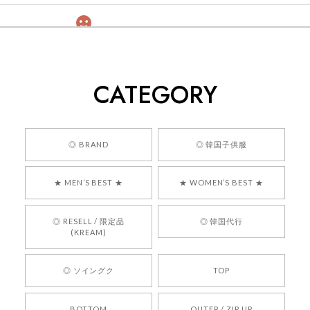
[COYSEIO] COY BUMBLE SNEAKERS GREY 正規品 韓国ブランド 韓国通販 韓国代行 韓国ファッション コイセイオ 日本 店舗
260
2026/05/24
CATEGORY
くっそかわいいし、ショップの問い合わせも返事がはやくて
安心でした!!
嬉しいレビューをありがとうございます！ 商品を
◎ BRAND
◎ 韓国子供服
気に入っていただけたようで、大変嬉しく思いま
す！ また、お問い合わせ対応についても温かいお
★ MEN’S BEST ★
★ WOMEN’S BEST ★
言葉をいただきありがとうございます。安心して
お買い物いただけたとのこと、何より嬉しいで
す。 これからも迅速かつ丁寧な対応を心がけ、安
◎ RESELL / 限定品
◎ 韓国代行
心してご利用いただけるショップを目指してまい
(KREAM)
ります。 また気になる商品がございましたら、ぜ
ひお気軽にご利用くださいꕤ︎︎ またのご利用を心よ
◎ ソイングク
TOP
りお待ちしております。
BOTTOM
OUTER / ZIP UP