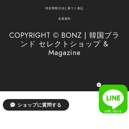
嬉しく思います。 これからもお客様のお買い物を
特定商取引法に基づく表記
安心してお任せいただけるよう、丁寧な対応を心
がけてまいります。 また気になる商品がございま
会員規約
したら、ぜひお気軽にご利用くださいꕤ︎︎ またのご
利用を心よりお待ちしております。
COPYRIGHT © BONZ | 韓国ブラ
ンド セレクトショップ &
Magazine
[SAN SAN GEAR] AR UTILITY JACKET RAIN CAMO 正規品 韓国ブランド 韓国通販 韓国代行 韓国ファッション sansan san san サンサンギア 日本 店舗
1
2026/04/03
無事届きました！ LINEでの問い合わせも対応が早く優しくて
とてもよかったです！
嬉しいレビューをありがとうございます！ 無事に
ショップに質問する
商品をお届けできて安心いたしました。 また、
LINEでのお問い合わせ対応についても温かいお言
葉をいただき、大変嬉しく思います！ これからも
安心してご利用いただけるよう、迅速かつ丁寧な