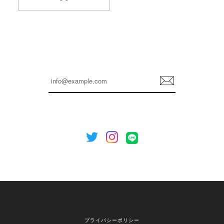
2026/04/14
孫ちゃん喜んでました。。 良かったです。
嬉しいレビューをありがとうございます！ これか
らも安心してご利用いただけるよう、丁寧な対応
登
を心がけてまいります。 またお探しの商品がござ
録
いましたら、ぜひお気軽にご利用くださいꕤ︎︎ また
のご利用を心よりお待ちしております。
[NOTHING WRITTEN][MEN] Henleyneck organic stripe t-shirt (Stripe, M) 正規品 韓国ブランド 韓国通販 韓国代行 韓国ファッション ナッシングリトゥン 日本 店舗
2026/04/12
欲しかったものが買えて嬉しいです！ またお願いします。
嬉しいレビューをありがとうございます！ ご希望
プライバシーポリシー
の商品のお手伝いができ、喜んでいただけて大変