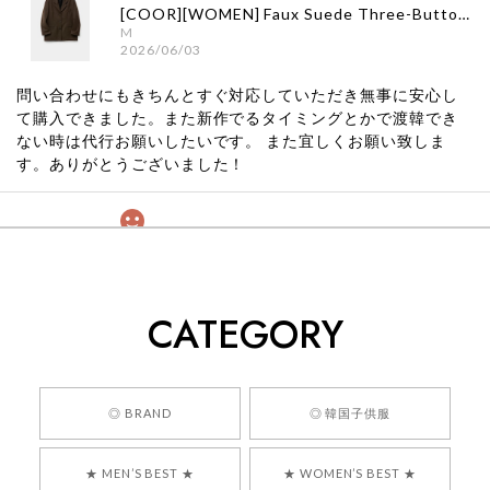
[COOR][WOMEN] Faux Suede Three-Button Blazer (Dark Brown) 正規品 韓国ブランド 韓国通販 韓国代行 韓国ファッション クール クーア クアー 日本 店舗
M
2026/06/03
問い合わせにもきちんとすぐ対応していただき無事に安心し
て購入できました。また新作でるタイミングとかで渡韓でき
ない時は代行お願いしたいです。 また宜しくお願い致しま
す。ありがとうございました！
[COYSEIO] COY BUMBLE SNEAKERS GREY 正規品 韓国ブランド 韓国通販 韓国代行 韓国ファッション コイセイオ 日本 店舗
260
2026/05/24
CATEGORY
くっそかわいいし、ショップの問い合わせも返事がはやくて
安心でした!!
嬉しいレビューをありがとうございます！ 商品を
◎ BRAND
◎ 韓国子供服
気に入っていただけたようで、大変嬉しく思いま
す！ また、お問い合わせ対応についても温かいお
★ MEN’S BEST ★
★ WOMEN’S BEST ★
言葉をいただきありがとうございます。安心して