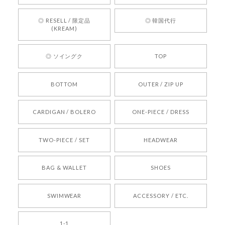
お買い物いただけたとのこと、何より嬉しいで
す。 これからも迅速かつ丁寧な対応を心がけ、安
◎ RESELL / 限定品
◎ 韓国代行
心してご利用いただけるショップを目指してまい
(KREAM)
ります。 また気になる商品がございましたら、ぜ
ひお気軽にご利用くださいꕤ︎︎ またのご利用を心よ
◎ ソイングク
TOP
りお待ちしております。
BOTTOM
OUTER / ZIP UP
[REQUEST] BONZ PRESENTS 26041731 (rq) bz26041731 韓国代行 韓国ブランド 正規品
CARDIGAN / BOLERO
ONE-PIECE / DRESS
2026/05/24
TWO-PIECE / SET
HEADWEAR
[COYSEIO] COY BUMBLE SNEAKERS BROWN 正規品 韓国ブランド 韓国通販 韓国代行 韓国ファッション コイセイオ 日本 店舗
BAG & WALLET
SHOES
250
2026/05/24
SWIMWEAR
ACCESSORY / ETC.
[TENSE DANCE] Wool stripe backpack_black 正規品 韓国ブランド 韓国通販 韓国代行 韓国ファッション 日本 テンスダンス
1-1