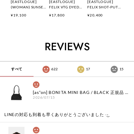
[EASTLOGUE]
[EASTLOGUE]
[EASTLOGUE]
(WOMAN) SUNSET
FELIX VTG DYED
FELIX SHOT-PUT
GALLOP FELIX
FLYING DIVISION
EMBROIDERED T-
¥19,100
¥17,800
¥20,400
APPLIQUE T-
T-SHIRTS /
SHIRTS / OFF
SHIRTS / OATMEAL
PIGMENT
WHITE 正規品 韓国
正規品 韓国ブランド
CHARCOAL 正規品
ブランド 韓国ファッ
韓国ファッション 韓
韓国ブランド 韓国フ
ション 韓国代行 通
国代行 イーストロー
ァッション 韓国代行
販 イーストローグ
REVIEWS
グ 日本 店舗
イーストローグ 日本
日本 扱い店 店舗
店舗
すべて
622
17
15
[as”on] BONITA MINI BAG / BLACK 正規品 韓国ブランド 韓国通販 韓国代行 韓国ファッション as on ason エズオン アズオン
2026/07/15
LINEの対応も到着も早くありがとうございました‪ ·͜·