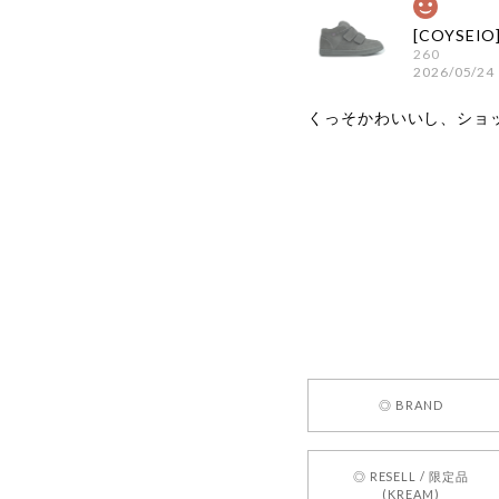
260
2026/05/24
くっそかわいいし、ショ
嬉しいレビ
す！ また
お買い物い
してご利用
お気軽にご
[REQUEST
◎ BRAND
2026/05/24
◎ RESELL / 限定品
(KREAM)