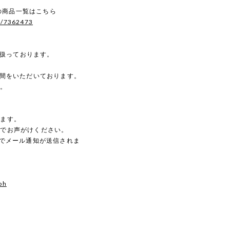
）の商品一覧はこちら
s/7362473
を扱っております。
時間をいただいております。
す。
。
します。
のでお声がけください。
動でメール通知が送信されま
oh