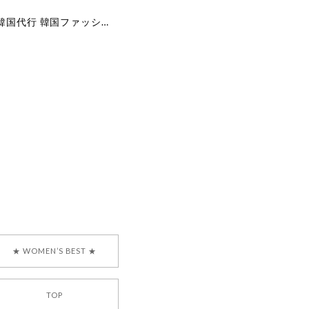
[COYSEIO] COY BUMBLE SNEAKERS GREY 正規品 韓国ブランド 韓国通販 韓国代行 韓国ファッション コイセイオ 日本 店舗
で、大変嬉しく思いま
ございます。安心して
な対応を心がけ、安心
ございましたら、ぜひ
韓国ブランド 正規品
★ WOMEN’S BEST ★
TOP