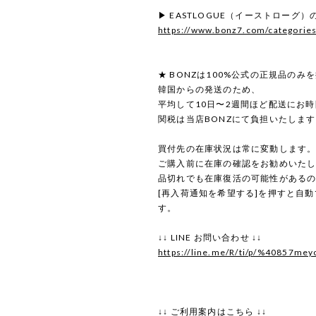
▶ EASTLOGUE（イーストローグ
https://www.bonz7.com/categorie
★ BONZは100%公式の正規品のみ
韓国からの発送のため、
平均して10日〜2週間ほど配送にお
関税は当店BONZにて負担いたしま
買付先の在庫状況は常に変動します
ご購入前に在庫の確認をお勧めいた
品切れでも在庫復活の可能性がある
[再入荷通知を希望する]を押すと自
す。
↓↓ LINE お問い合わせ ↓↓
https://line.me/R/ti/p/%40857mey
↓↓ ご利用案内はこちら ↓↓