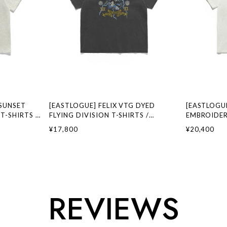
SUNSET
[EASTLOGUE] FELIX VTG DYED
[EASTLOGUE
T-SHIRTS /
FLYING DIVISION T-SHIRTS /
EMBROIDER
ランド 韓国フ
PIGMENT CHARCOAL 正規品 韓国ブラ
WHITE 正
¥17,800
¥20,400
ストローグ 日
ンド 韓国ファッション 韓国代行 イース
ッション 韓
トローグ 日本 店舗
日本 扱い店
REVIEWS