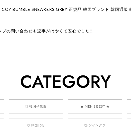
ップの問い合わせも返事がはやくて安心でした!!
ューをありがとうございます！ 商品を気に入っていただけたよう
、お問い合わせ対応についても温かいお言葉をいただきありがとう
ただけたとのこと、何より嬉しいです。 これからも迅速かつ丁寧
いただけるショップを目指してまいります。 また気になる商品が
CATEGORY
利用くださいꕤ︎︎ またのご利用を心よりお待ちしております。
] BONZ PRESENTS 26041731 (rq) bz26041731 韓国代行 
◎ 韓国子供服
★ MEN’S BEST ★
◎ 韓国代行
◎ ソイングク