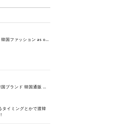
[as”on] BONITA MINI BAG / BLACK 正規品 韓国ブランド 韓国通販 韓国代行 韓国ファッション as on ason エズオン アズオン
[COOR][WOMEN] Faux Suede Three-Button Blazer (Dark Brown) 正規品 韓国ブランド 韓国通販 韓国代行 韓国ファッション クール クーア クアー 日本 店舗
るタイミングとかで渡韓
！