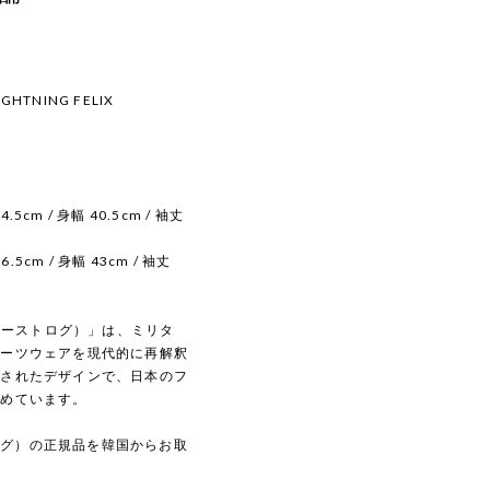
IGHTNING FELIX
4.5cm / 身幅 40.5cm / 袖丈
6.5cm / 身幅 43cm / 袖丈
（イーストログ）」は、ミリタ
ポーツウェアを現代的に再解釈
練されたデザインで、日本のフ
集めています。
トログ）の正規品を韓国からお取
。