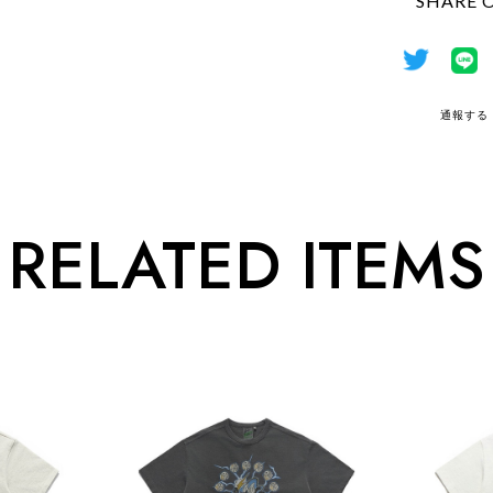
SHARE 
通報する
RELATED ITEMS