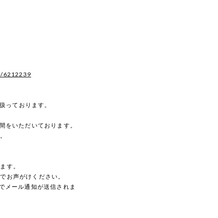
s/6212239
を扱っております。
時間をいただいております。
す。
。
します。
のでお声がけください。
動でメール通知が送信されま