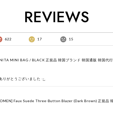
REVIEWS
622
17
15
りがとうございました‪ ·͜·