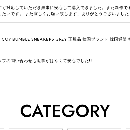
すぐ対応していただき無事に安心して購入できました。また新作で
したいです。 また宜しくお願い致します。ありがとうございました
ップの問い合わせも返事がはやくて安心でした!!
ューをありがとうございます！ 商品を気に入っていただけたよう
、お問い合わせ対応についても温かいお言葉をいただきありがとう
ただけたとのこと、何より嬉しいです。 これからも迅速かつ丁寧
いただけるショップを目指してまいります。 また気になる商品が
CATEGORY
利用くださいꕤ︎︎ またのご利用を心よりお待ちしております。