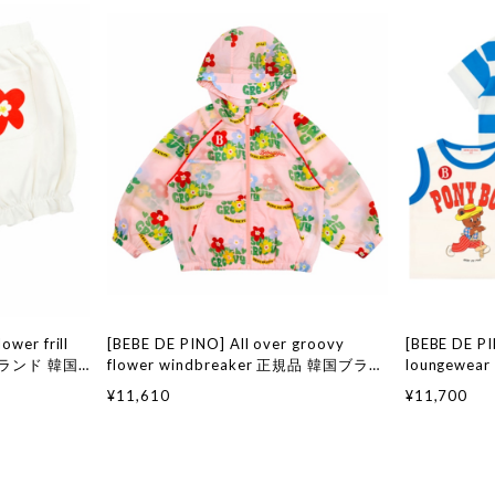
ower frill
[BEBE DE PINO] All over groovy
[BEBE DE P
国ブランド 韓国
flower windbreaker 正規品 韓国ブラン
loungewe
国通販 ベベド
ド 韓国ファッション 韓国代行 韓国通販
韓国ファッシ
¥11,610
¥11,700
店舗 韓国 子供
ベベドピノ bebedepino 日本 店舗 韓国
ベドピノ beb
子供服
子供服