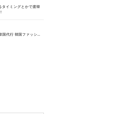
るタイミングとかで渡韓
！
[COYSEIO] COY BUMBLE SNEAKERS GREY 正規品 韓国ブランド 韓国通販 韓国代行 韓国ファッション コイセイオ 日本 店舗
で、大変嬉しく思いま
ございます。安心して
な対応を心がけ、安心
ございましたら、ぜひ