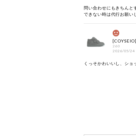
問い合わせにもきちんと
できない時は代行お願い
260
2026/05/24
くっそかわいいし、ショ
嬉しいレビ
す！ また
お買い物い
してご利用
お気軽にご