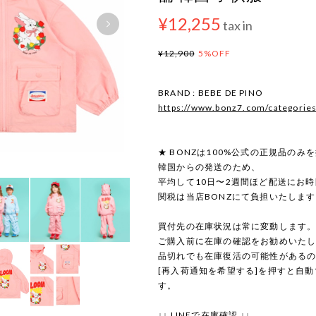
¥12,255
tax in
¥12,900
5%OFF
BRAND : BEBE DE PINO
https://www.bonz7.com/categorie
★ BONZは100%公式の正規品のみ
韓国からの発送のため、
平均して10日〜2週間ほど配送にお
関税は当店BONZにて負担いたしま
買付先の在庫状況は常に変動します
ご購入前に在庫の確認をお勧めいた
品切れでも在庫復活の可能性がある
[再入荷通知を希望する]を押すと自
す。
↓↓ LINEで在庫確認 ↓↓