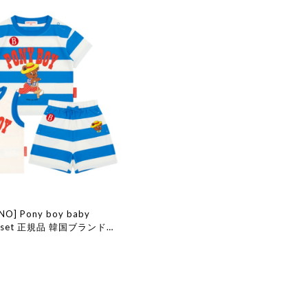
INO] Pony boy baby
ar set 正規品 韓国ブランド
ョン 韓国代行 韓国通販 ベ
edepino 日本 店舗 韓国