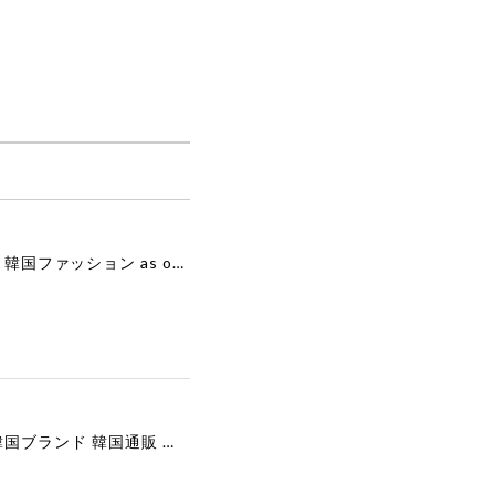
[as”on] BONITA MINI BAG / BLACK 正規品 韓国ブランド 韓国通販 韓国代行 韓国ファッション as on ason エズオン アズオン
[COOR][WOMEN] Faux Suede Three-Button Blazer (Dark Brown) 正規品 韓国ブランド 韓国通販 韓国代行 韓国ファッション クール クーア クアー 日本 店舗