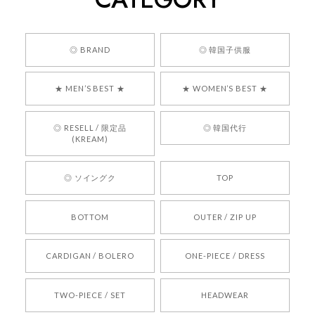
安心でした!!
嬉しいレビューをありがとうございます！ 商品を
◎ BRAND
◎ 韓国子供服
気に入っていただけたようで、大変嬉しく思いま
す！ また、お問い合わせ対応についても温かいお
★ MEN’S BEST ★
★ WOMEN’S BEST ★
言葉をいただきありがとうございます。安心して
お買い物いただけたとのこと、何より嬉しいで
す。 これからも迅速かつ丁寧な対応を心がけ、安
◎ RESELL / 限定品
◎ 韓国代行
心してご利用いただけるショップを目指してまい
(KREAM)
ります。 また気になる商品がございましたら、ぜ
ひお気軽にご利用くださいꕤ︎︎ またのご利用を心よ
◎ ソイングク
TOP
りお待ちしております。
BOTTOM
OUTER / ZIP UP
[REQUEST] BONZ PRESENTS 26041731 (rq) bz26041731 韓国代行 韓国ブランド 正規品
CARDIGAN / BOLERO
ONE-PIECE / DRESS
2026/05/24
TWO-PIECE / SET
HEADWEAR