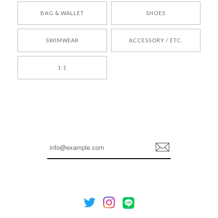
[COYSEIO] COY BUMBLE SNEAKERS BROWN 正規品 韓国ブランド 韓国通販 韓国代行 韓国ファッション コイセイオ 日本 店舗
BAG & WALLET
SHOES
250
2026/05/24
SWIMWEAR
ACCESSORY / ETC.
[TENSE DANCE] Wool stripe backpack_black 正規品 韓国ブランド 韓国通販 韓国代行 韓国ファッション 日本 テンスダンス
1-1
2026/04/14
孫ちゃん喜んでました。。 良かったです。
嬉しいレビューをありがとうございます！ これか
らも安心してご利用いただけるよう、丁寧な対応
登
を心がけてまいります。 またお探しの商品がござ
録
いましたら、ぜひお気軽にご利用くださいꕤ︎︎ また
のご利用を心よりお待ちしております。
[NOTHING WRITTEN][MEN] Henleyneck organic stripe t-shirt (Stripe, M) 正規品 韓国ブランド 韓国通販 韓国代行 韓国ファッション ナッシングリトゥン 日本 店舗