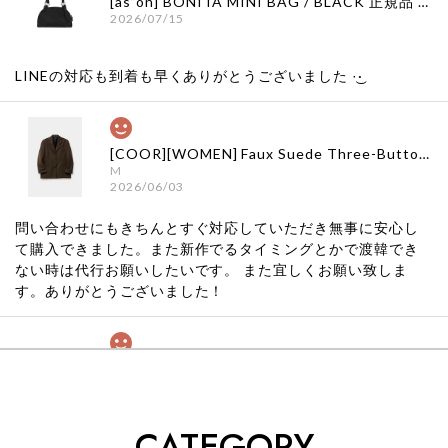
[as”on] BONITA MINI BAG / BLACK 正規品 韓国ブランド 韓国通販 韓国代行 韓国ファッション as on ason エズオン アズオン
2026/07/15
LINEの対応も到着も早くありがとうございました‪ ·͜·
[COOR][WOMEN] Faux Suede Three-Button Blazer (Dark Brown) 正規品 韓国ブランド 韓国通販 韓国代行 韓国ファッション クール クーア クアー 日本 店舗
M
2026/06/03
問い合わせにもきちんとすぐ対応していただき無事に安心し
て購入できました。また新作でるタイミングとかで渡韓でき
ない時は代行お願いしたいです。 また宜しくお願い致しま
す。ありがとうございました！
[COYSEIO] COY BUMBLE SNEAKERS GREY 正規品 韓国ブランド 韓国通販 韓国代行 韓国ファッション コイセイオ 日本 店舗
260
2026/05/24
CATEGORY
くっそかわいいし、ショップの問い合わせも返事がはやくて