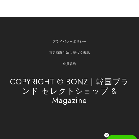
2026/04/12
欲しかったものが買えて嬉しいです！ またお願いします。
嬉しいレビューをありがとうございます！ ご希望
プライバシーポリシー
の商品のお手伝いができ、喜んでいただけて大変
嬉しく思います。 これからもお客様のお買い物を
特定商取引法に基づく表記
安心してお任せいただけるよう、丁寧な対応を心
がけてまいります。 また気になる商品がございま
会員規約
したら、ぜひお気軽にご利用くださいꕤ︎︎ またのご
利用を心よりお待ちしております。
COPYRIGHT © BONZ | 韓国ブラ
ンド セレクトショップ &
Magazine
[SAN SAN GEAR] AR UTILITY JACKET RAIN CAMO 正規品 韓国ブランド 韓国通販 韓国代行 韓国ファッション sansan san san サンサンギア 日本 店舗
1
2026/04/03
無事届きました！ LINEでの問い合わせも対応が早く優しくて
とてもよかったです！