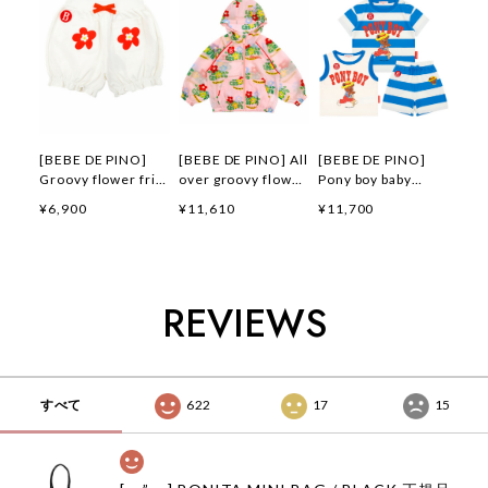
[BEBE DE PINO]
[BEBE DE PINO] All
[BEBE DE PINO]
Groovy flower frill
over groovy flower
Pony boy baby
short pants 正規品
windbreaker 正規品
loungewear set 正
¥6,900
¥11,610
¥11,700
韓国ブランド 韓国フ
韓国ブランド 韓国フ
規品 韓国ブランド
ァッション 韓国代行
ァッション 韓国代行
韓国ファッション 韓
韓国通販 ベベドピノ
韓国通販 ベベドピノ
国代行 韓国通販 ベ
bebedepino 日本 店
bebedepino 日本 店
ベドピノ
舗 韓国 子供服
舗 韓国 子供服
bebedepino 日本 店
REVIEWS
舗 韓国 子供服
すべて
622
17
15